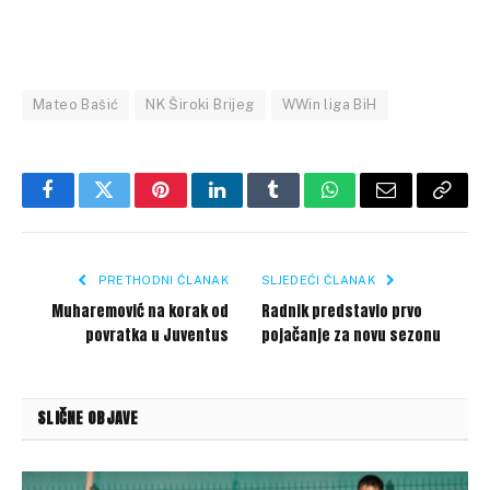
Mateo Bašić
NK Široki Brijeg
WWin liga BiH
Facebook
Twitter
Pinterest
LinkedIn
Tumblr
WhatsApp
Email
Copy
Link
PRETHODNI ČLANAK
SLJEDEĆI ČLANAK
Muharemović na korak od
Radnik predstavio prvo
povratka u Juventus
pojačanje za novu sezonu
SLIČNE OBJAVE