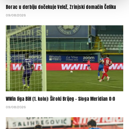
Borac u derbiju dočekuje Velež, Zrinjski domaćin Čeliku
09/08/2026
WWin liga BiH (1. kolo): Široki Brijeg – Sloga Meridian 0:0
09/08/2026