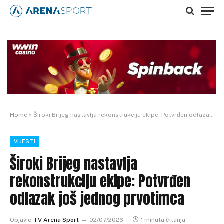
Home
»
Široki Brijeg nastavlja rekonstrukciju ekipe: Potvrđen odlazak još jednog prvotimca
VIJESTI
Široki Brijeg nastavlja
rekonstrukciju ekipe: Potvrđen
odlazak još jednog prvotimca
Objavio
TV Arena Sport
02/07/2026
1 minuta čitanja