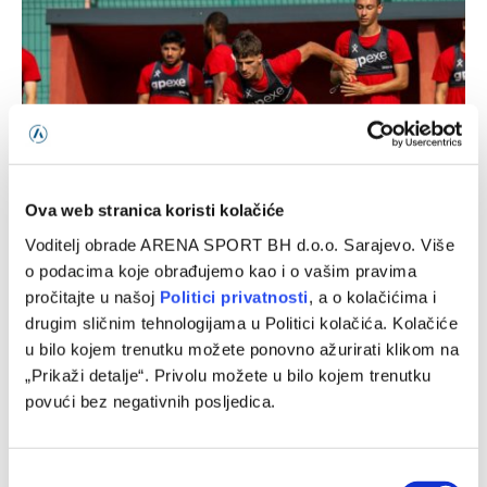
Ova web stranica koristi kolačiće
Voditelj obrade ARENA SPORT BH d.o.o. Sarajevo. Više
Dvojna registracija: Velež nekoliko igrača šalje u redove
o podacima koje obrađujemo kao i o vašim pravima
federalnog prvoligaša
pročitajte u našoj
Politici privatnosti
, a o kolačićima i
09/08/2026
drugim sličnim tehnologijama u Politici kolačića. Kolačiće
u bilo kojem trenutku možete ponovno ažurirati klikom na
„Prikaži detalje“. Privolu možete u bilo kojem trenutku
povući bez negativnih posljedica.
Consent