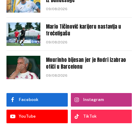
iz Bundeslige
09/08/2026
Mario Tičinović karijeru nastavlja u
trećeligašu
09/08/2026
Mourinho bijesan jer je Rodri izabrao
otići u Barcelonu
09/08/2026
Facebook
Instagram
YouTube
TikTok