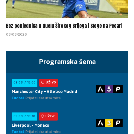
Bez pobjednika u duelu Širokog Brijega i Sloge na Pecari
08/08/2026
Programska šema