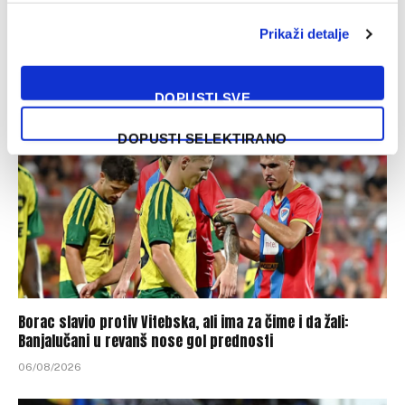
Željezničar i BSK večeras na Grbavici otvaraju novu sezonu
WWin lige BiH
Prikaži detalje
07/08/2026
DOPUSTI SVE
DOPUSTI SELEKTIRANO
Borac slavio protiv Vitebska, ali ima za čime i da žali:
Banjalučani u revanš nose gol prednosti
06/08/2026