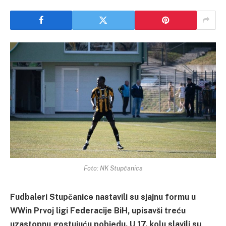
Foto: NK Stupčanica
Fudbaleri Stupčanice nastavili su sjajnu formu u
WWin Prvoj ligi Federacije BiH, upisavši treću
uzastopnu gostujuću pobjedu. U 17. kolu slavili su