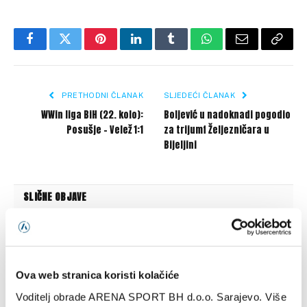
Facebook
Twitter
Pinterest
LinkedIn
Tumblr
WhatsApp
Email
Copy
Link
PRETHODNI ČLANAK
SLJEDEĆI ČLANAK
WWin liga BiH (22. kolo):
Boljević u nadoknadi pogodio
Posušje – Velež 1:1
za trijumf Željezničara u
Bijeljini
SLIČNE OBJAVE
Ova web stranica koristi kolačiće
Voditelj obrade ARENA SPORT BH d.o.o. Sarajevo. Više