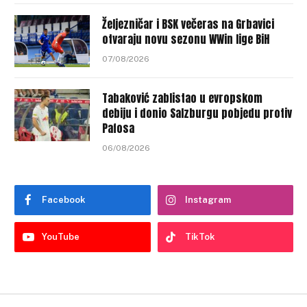
Željezničar i BSK večeras na Grbavici
otvaraju novu sezonu WWin lige BiH
07/08/2026
Tabaković zablistao u evropskom
debiju i donio Salzburgu pobjedu protiv
Pafosa
06/08/2026
Facebook
Instagram
YouTube
TikTok