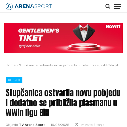
Home
»
Stupčanica ostvarila novu pobjedu i dodatno se približila plasmanu u WWin ligu BiH
VIJESTI
Stupčanica ostvarila novu pobjedu
i dodatno se približila plasmanu u
WWin ligu BiH
Objavio
TV Arena Sport
16/03/2025
1 minuta čitanja