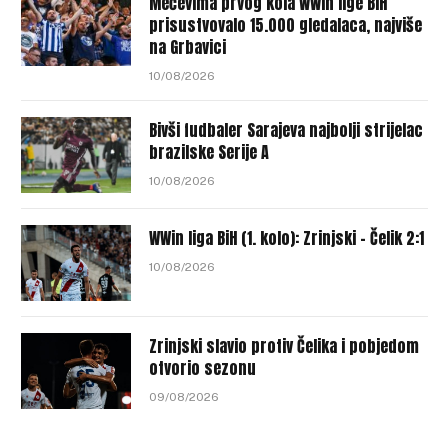
Mečevima prvog kola WWin lige BiH
prisustvovalo 15.000 gledalaca, najviše
na Grbavici
10/08/2026
Bivši fudbaler Sarajeva najbolji strijelac
brazilske Serije A
10/08/2026
WWin liga BiH (1. kolo): Zrinjski – Čelik 2:1
10/08/2026
Zrinjski slavio protiv Čelika i pobjedom
otvorio sezonu
09/08/2026