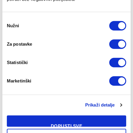
Consent
Nužni
Selection
Za postavke
Statistički
Marketinški
Zrinjski slavio protiv Čelika i pobjedom otvorio sezonu
09/08/2026
Prikaži detalje
DOPUSTI SVE