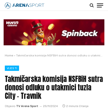
Home
»
Takmičarska komisija NSFBiH sutra donosi odluku o utakmici tuzla City – Travnik
VIJESTI
Takmičarska komisija NSFBiH sutra
donosi odluku o utakmici tuzla
City – Travnik
Objavio
TV Arena Sport
26/11/2024
2 minute čitanja