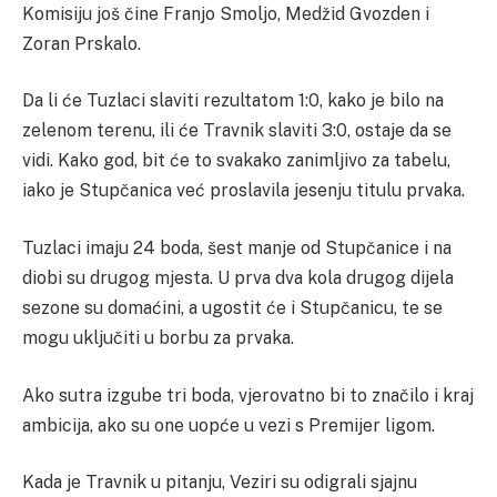
Komisiju još čine Franjo Smoljo, Medžid Gvozden i
Zoran Prskalo.
Da li će Tuzlaci slaviti rezultatom 1:0, kako je bilo na
zelenom terenu, ili će Travnik slaviti 3:0, ostaje da se
vidi. Kako god, bit će to svakako zanimljivo za tabelu,
iako je Stupčanica već proslavila jesenju titulu prvaka.
Tuzlaci imaju 24 boda, šest manje od Stupčanice i na
diobi su drugog mjesta. U prva dva kola drugog dijela
sezone su domaćini, a ugostit će i Stupčanicu, te se
mogu uključiti u borbu za prvaka.
Ako sutra izgube tri boda, vjerovatno bi to značilo i kraj
ambicija, ako su one uopće u vezi s Premijer ligom.
Kada je Travnik u pitanju, Veziri su odigrali sjajnu