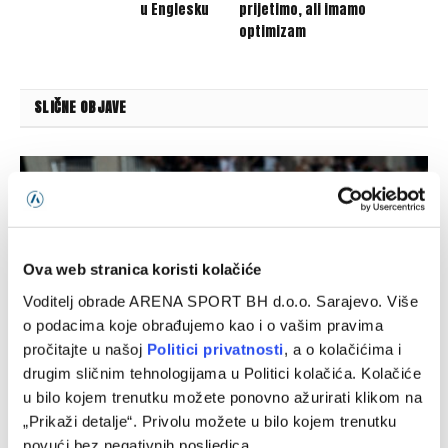
u Englesku
prijetimo, ali imamo
optimizam
SLIČNE OBJAVE
Ova web stranica koristi kolačiće
Voditelj obrade ARENA SPORT BH d.o.o. Sarajevo. Više
o podacima koje obrađujemo kao i o vašim pravima
pročitajte u našoj
Politici privatnosti
, a o kolačićima i
drugim sličnim tehnologijama u Politici kolačića. Kolačiće
u bilo kojem trenutku možete ponovno ažurirati klikom na
WWin liga BiH (1. kolo): Zrinjski – Čelik 2:1
„Prikaži detalje“. Privolu možete u bilo kojem trenutku
10/08/2026
povući bez negativnih posljedica.