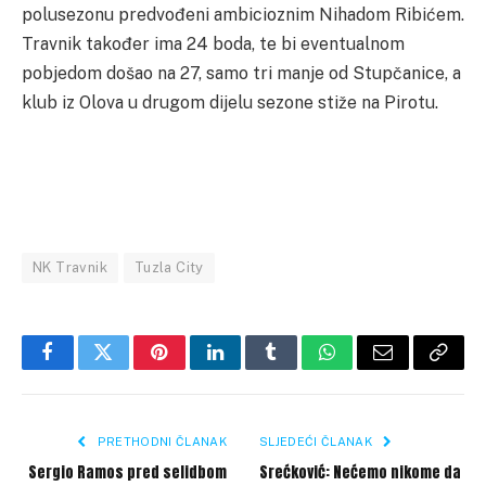
polusezonu predvođeni ambicioznim Nihadom Ribićem.
Travnik također ima 24 boda, te bi eventualnom
pobjedom došao na 27, samo tri manje od Stupčanice, a
klub iz Olova u drugom dijelu sezone stiže na Pirotu.
NK Travnik
Tuzla City
Facebook
Twitter
Pinterest
LinkedIn
Tumblr
WhatsApp
Email
Copy
Link
PRETHODNI ČLANAK
SLJEDEĆI ČLANAK
Sergio Ramos pred selidbom
Srećković: Nećemo nikome da