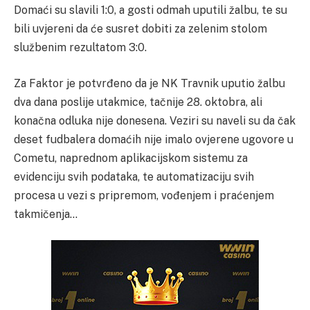
Domaći su slavili 1:0, a gosti odmah uputili žalbu, te su
bili uvjereni da će susret dobiti za zelenim stolom
službenim rezultatom 3:0.
Za Faktor je potvrđeno da je NK Travnik uputio žalbu
dva dana poslije utakmice, tačnije 28. oktobra, ali
konačna odluka nije donesena. Veziri su naveli su da čak
deset fudbalera domaćih nije imalo ovjerene ugovore u
Cometu, naprednom aplikacijskom sistemu za
evidenciju svih podataka, te automatizaciju svih
procesa u vezi s pripremom, vođenjem i praćenjem
takmičenja…