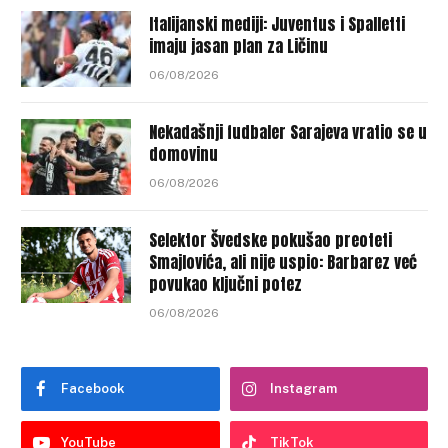
Italijanski mediji: Juventus i Spalletti
imaju jasan plan za Ličinu
06/08/2026
Nekadašnji fudbaler Sarajeva vratio se u
domovinu
06/08/2026
Selektor Švedske pokušao preoteti
Smajlovića, ali nije uspio: Barbarez već
povukao ključni potez
06/08/2026
Facebook
Instagram
YouTube
TikTok