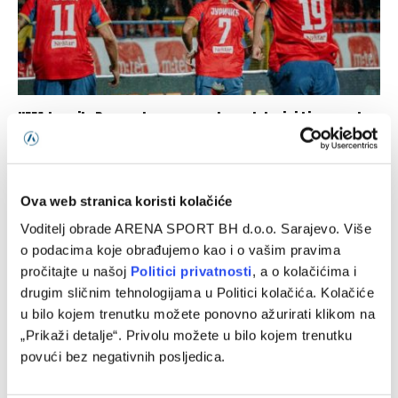
UEFA kaznila Borac zbog propusta u utakmici Lige prvaka
06/08/2026
Ova web stranica koristi kolačiće
Voditelj obrade ARENA SPORT BH d.o.o. Sarajevo. Više
o podacima koje obrađujemo kao i o vašim pravima
pročitajte u našoj
Politici privatnosti
, a o kolačićima i
drugim sličnim tehnologijama u Politici kolačića. Kolačiće
u bilo kojem trenutku možete ponovno ažurirati klikom na
„Prikaži detalje“. Privolu možete u bilo kojem trenutku
povući bez negativnih posljedica.