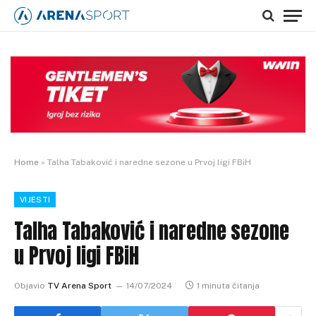
Home
»
Talha Tabaković i naredne sezone u Prvoj ligi FBiH
VIJESTI
Talha Tabaković i naredne sezone
u Prvoj ligi FBiH
Objavio
TV Arena Sport
14/07/2024
1 minuta čitanja