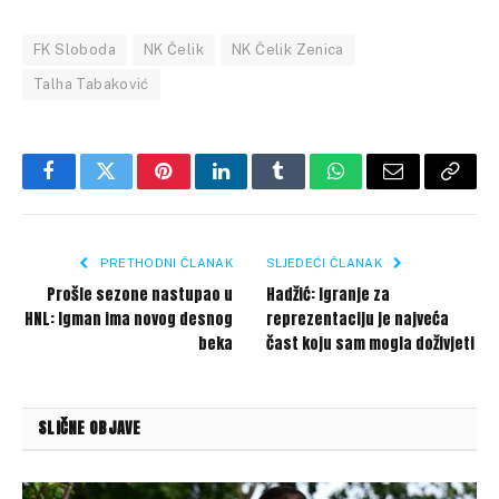
FK Sloboda
NK Čelik
NK Čelik Zenica
Talha Tabaković
Facebook
Twitter
Pinterest
LinkedIn
Tumblr
WhatsApp
Email
Copy
Link
PRETHODNI ČLANAK
SLJEDEĆI ČLANAK
Prošle sezone nastupao u
Hadžić: Igranje za
HNL: Igman ima novog desnog
reprezentaciju je najveća
beka
čast koju sam mogla doživjeti
SLIČNE OBJAVE