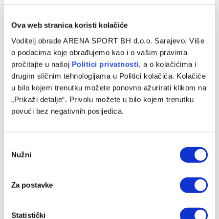
Ova web stranica koristi kolačiće
Voditelj obrade ARENA SPORT BH d.o.o. Sarajevo. Više
o podacima koje obrađujemo kao i o vašim pravima
pročitajte u našoj
Politici privatnosti
, a o kolačićima i
drugim sličnim tehnologijama u Politici kolačića. Kolačiće
u bilo kojem trenutku možete ponovno ažurirati klikom na
„Prikaži detalje“. Privolu možete u bilo kojem trenutku
povući bez negativnih posljedica.
Arena Sport i WWin tim kola: Ilić režirao pobjedu Plemića,
čudesne intervencije Banića
Consent
10/08/2026
Nužni
Selection
Za postavke
Statistički