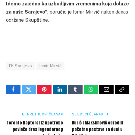
Idemo zajedno ka uzbudljivim vremenima koja dolaze
za naše Sarajevo”
, poručio je Ismir Mirvić nakon danas
održane Skupštine.
FK Sarajevo
Ismir Mirvić
Facebook
Twitter
Pinterest
LinkedIn
Tumblr
WhatsApp
Email
Copy
Link
PRETHODNI ČLANAK
SLJEDEĆI ČLANAK
Toronto Raptorsi iz upotrebe
Đurić i Maksimović odredili
povlače dres legendarnog
početne postave za duel u