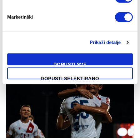
Marketinški
Prikaži detalje
WWin liga BiH (1. kolo): Zrinjski – Čelik 2:1
10/08/2026
DOPUSTI SVE
DOPUSTI SELEKTIRANO