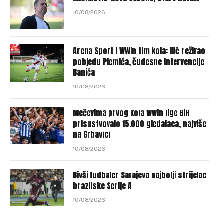
10/08/2026
Arena Sport i WWin tim kola: Ilić režirao
pobjedu Plemića, čudesne intervencije
Banića
10/08/2026
Mečevima prvog kola WWin lige BiH
prisustvovalo 15.000 gledalaca, najviše
na Grbavici
10/08/2026
Bivši fudbaler Sarajeva najbolji strijelac
brazilske Serije A
10/08/2026