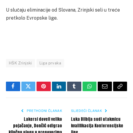
U slučaju eliminacije od Slovana, Zrinjski seli u treće
pretkolo Evropske lige.
HŠK Zrinjski
Liga prvaka
Facebook
Twitter
Pinterest
LinkedIn
Tumblr
WhatsApp
Email
Copy
Link
PRETHODNI ČLANAK
SLJEDEĆI ČLANAK
Lakersi doveli veliko
Luka Bilbija sudi utakmicu
pojačanje, Dončić odigrao
kvalifikacija Konferencijske
ključnu ulogu u pregovorima
lige