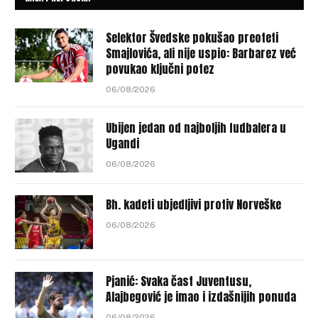
Selektor Švedske pokušao preoteti
Smajlovića, ali nije uspio: Barbarez već
povukao ključni potez
06/08/2026
Ubijen jedan od najboljih fudbalera u
Ugandi
06/08/2026
Bh. kadeti ubjedljivi protiv Norveške
06/08/2026
Pjanić: Svaka čast Juventusu,
Alajbegović je imao i izdašnijih ponuda
06/08/2026