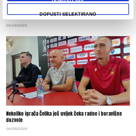
DOPUSTI SVE
Četiri igrača Zrinjskog na dvojnoj registraciji u
DOPUSTI SELEKTIRANO
federalnom prvoligašu
06/08/2026
Nekoliko igrača Čelika još uvijek čeka radne i boravišne
dozvole
06/08/2026