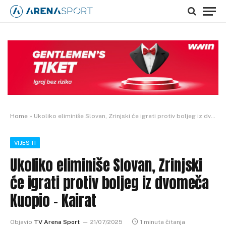
Home
»
Ukoliko eliminiše Slovan, Zrinjski će igrati protiv boljeg iz dvomeča Kuopio – Kairat
VIJESTI
Ukoliko eliminiše Slovan, Zrinjski
će igrati protiv boljeg iz dvomeča
Kuopio – Kairat
Objavio
TV Arena Sport
21/07/2025
1 minuta čitanja