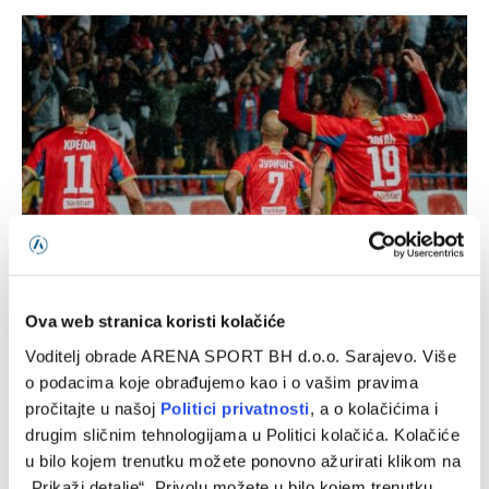
UEFA kaznila Borac zbog propusta u utakmici Lige prvaka
Ova web stranica koristi kolačiće
06/08/2026
Voditelj obrade ARENA SPORT BH d.o.o. Sarajevo. Više
o podacima koje obrađujemo kao i o vašim pravima
pročitajte u našoj
Politici privatnosti
, a o kolačićima i
drugim sličnim tehnologijama u Politici kolačića. Kolačiće
u bilo kojem trenutku možete ponovno ažurirati klikom na
„Prikaži detalje“. Privolu možete u bilo kojem trenutku