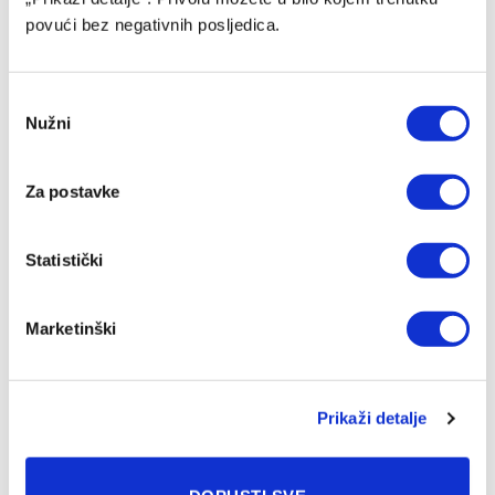
povući bez negativnih posljedica.
Consent
Nužni
Selection
Željezničar objavio imena igrača koji neće biti u kadru za
sutrašnji meč
Za postavke
06/08/2026
Statistički
Marketinški
Prikaži detalje