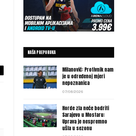
NAŠA PREPORUKA
Milanović: Protivnik nam
py
je u određenoj mjeri
nepoznanica
nk
07/08/2026
Horde zla neće bodriti
Sarajevo u Mostaru:
Uprava je nespremno
ušla u sezonu