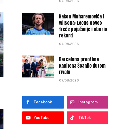
07/08/2026
Nakon Muharemovića i
Wilsona: Leeds doveo
treće pojačanje i oborio
rekord
07/08/2026
Barcelona preotima
kapitena Španije ljutom
rivalu
07/08/2026
Facebook
Instagram
YouTube
TikTok