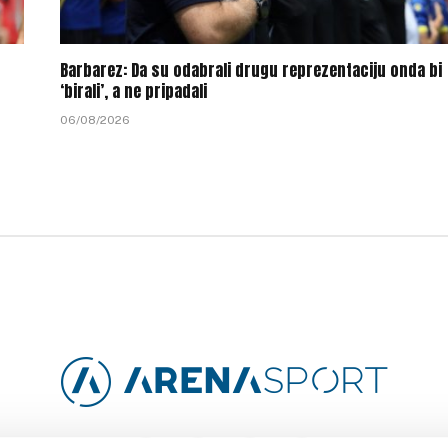
Barbarez: Da su odabrali drugu reprezentaciju onda bi
‘birali’, a ne pripadali
06/08/2026