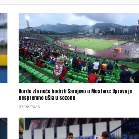
Horde zla neće bodriti Sarajevo u Mostaru: Uprava je
nespremno ušla u sezonu
07/08/2026