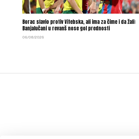
Borac slavio protiv Vitebska, ali ima za čime i da žali:
Banjalučani u revanš nose gol prednosti
06/08/2026