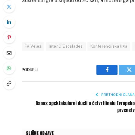
Susret se igra u srijedu od 20 sati, a možete ga p
FK Velež
Inter D'Escalades
Konferencijska liga
PODIJELI
Facebook
Tw
PRETHODNI ČLANA
Danas spektakularni dueli u četvrtfinalu Evropsk
prvenstv
SLIČNE OBJAVE