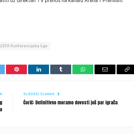
ratiti uz direktan TV prenos na kanalu Arena 1 Premium.
UEFA Konferencijska liga
itter
Pinterest
LinkedIn
Tumblr
WhatsApp
Email
Co
Li
K
SLJEDEĆI ČLANAK
og
Ćorić: Definitivno moramo dovesti još par igrača
a