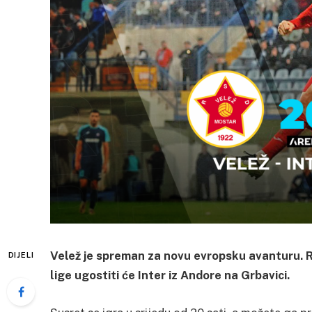
Velež je spreman za novu evropsku avanturu. R
DIJELI
lige ugostiti će Inter iz Andore na Grbavici.