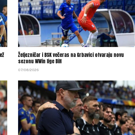
ež
Željezničar i BSK večeras na Grbavici otvaraju novu
sezonu WWin lige BiH
07/08/2026