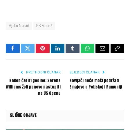
Ajdin Nukić
FK Velež
Facebook
Twitter
Pinterest
LinkedIn
Tumblr
WhatsApp
Email
Copy
Link
PRETHODNI ČLANAK
SLJEDEĆI ČLANAK
Nakon četiri godine: Serena
Navijači neće moći podržati
Williams želi ponovo nastupiti
Zmajeve u Poljskoj i Rumuniji
na US Openu
SLIČNE OBJAVE