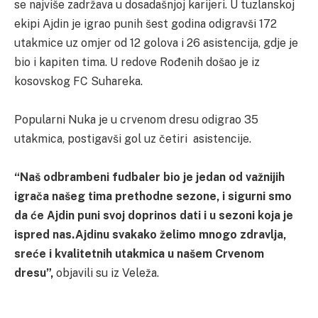
se najviše zadržava u dosadašnjoj karijeri. U tuzlanskoj
ekipi Ajdin je igrao punih šest godina odigravši 172
utakmice uz omjer od 12 golova i 26 asistencija, gdje je
bio i kapiten tima. U redove Rođenih došao je iz
kosovskog FC Suhareka.
Popularni Nuka je u crvenom dresu odigrao 35
utakmica, postigavši gol uz četiri asistencije.
“Naš odbrambeni fudbaler bio je jedan od važnijih
igrača našeg tima prethodne sezone, i sigurni smo
da će Ajdin puni svoj doprinos dati i u sezoni koja je
ispred nas.Ajdinu svakako želimo mnogo zdravlja,
sreće i kvalitetnih utakmica u našem Crvenom
dresu”,
objavili su iz Veleža.