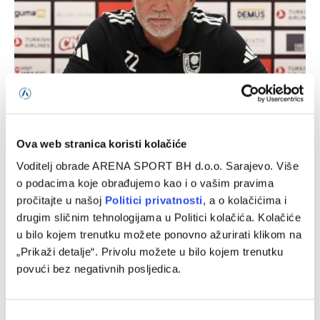
Zekić o odluci da Gojković bude napadač: To je bilo
besmisleno
09/08/2026
Ova web stranica koristi kolačiće
Voditelj obrade ARENA SPORT BH d.o.o. Sarajevo. Više
o podacima koje obrađujemo kao i o vašim pravima
pročitajte u našoj
Politici privatnosti
, a o kolačićima i
drugim sličnim tehnologijama u Politici kolačića. Kolačiće
u bilo kojem trenutku možete ponovno ažurirati klikom na
„Prikaži detalje“. Privolu možete u bilo kojem trenutku
povući bez negativnih posljedica.
Consent