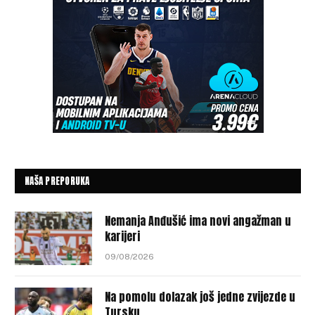
NAŠA PREPORUKA
Nemanja Anđušić ima novi angažman u
karijeri
09/08/2026
Na pomolu dolazak još jedne zvijezde u
Tursku