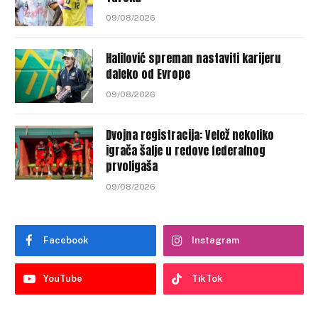
09/08/2026
Halilović spreman nastaviti karijeru
daleko od Evrope
09/08/2026
Dvojna registracija: Velež nekoliko
igrača šalje u redove federalnog
prvoligaša
09/08/2026
Facebook
Instagram
YouTube
TikTok