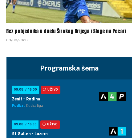
Bez pobjednika u duelu Širokog Brijega i Sloge na Pecari
08/08/2026
Programska šema