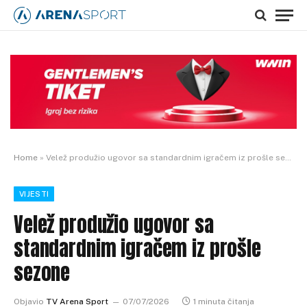
Home
»
Velež produžio ugovor sa standardnim igračem iz prošle sezone
VIJESTI
Velež produžio ugovor sa
standardnim igračem iz prošle
sezone
Objavio
TV Arena Sport
07/07/2026
1 minuta čitanja