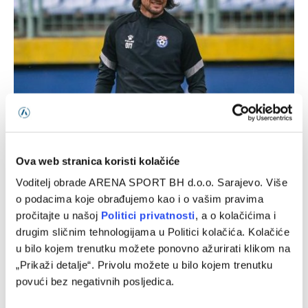
Milanović: Protivnik nam je u određenoj mjeri nepoznanica
07/08/2026
Ova web stranica koristi kolačiće
Voditelj obrade ARENA SPORT BH d.o.o. Sarajevo. Više
o podacima koje obrađujemo kao i o vašim pravima
pročitajte u našoj
Politici privatnosti
, a o kolačićima i
drugim sličnim tehnologijama u Politici kolačića. Kolačiće
u bilo kojem trenutku možete ponovno ažurirati klikom na
„Prikaži detalje“. Privolu možete u bilo kojem trenutku
povući bez negativnih posljedica.