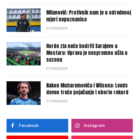
Milanović: Protivnik nam je u određenoj
mjeri nepoznanica
07/08/2026
Horde zla neće bodriti Sarajevo u
Mostaru: Uprava je nespremno ušla u
sezonu
07/08/2026
Nakon Muharemovića i Wilsona: Leeds
doveo treće pojačanje i oborio rekord
07/08/2026
Facebook
Instagram