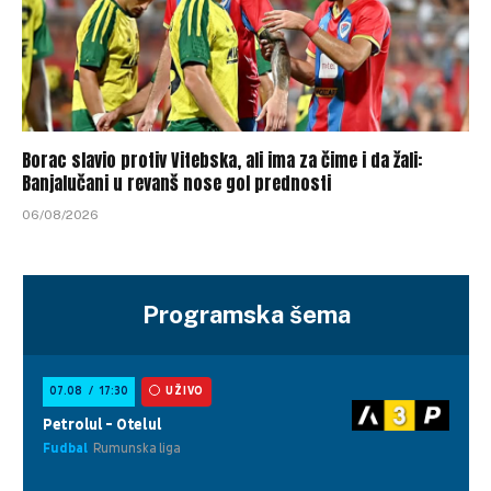
Borac slavio protiv Vitebska, ali ima za čime i da žali:
Banjalučani u revanš nose gol prednosti
06/08/2026
Programska šema