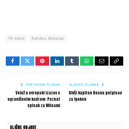
FK Velež
Rafidine Abdullah
Facebook
Twitter
Pinterest
LinkedIn
Tumblr
WhatsApp
Email
Copy
Link
PRETHODNI ČLANAK
SLJEDEĆI ČLANAK
Velež u evropski izazov s
Bivši kapiten Bosne potpisao
ograničenim kadrom: Poznat
za Igokeu
spisak za Milsami
SLIČNE OBJAVE