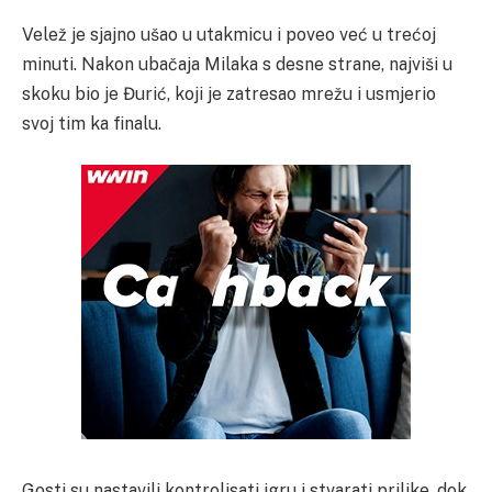
Velež je sjajno ušao u utakmicu i poveo već u trećoj
minuti. Nakon ubačaja Milaka s desne strane, najviši u
skoku bio je Đurić, koji je zatresao mrežu i usmjerio
svoj tim ka finalu.
Gosti su nastavili kontrolisati igru i stvarati prilike, dok