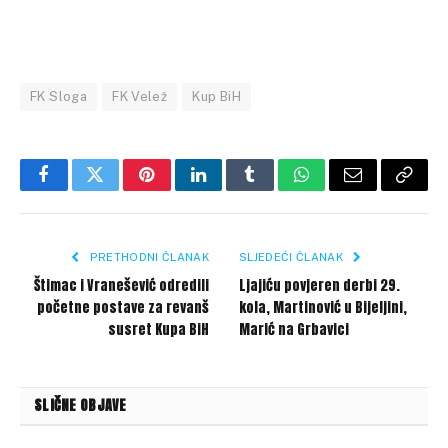
FK Sloga
FK Velež
Kup BiH
Facebook
Twitter
Pinterest
LinkedIn
Tumblr
WhatsApp
Email
Copy
Link
PRETHODNI ČLANAK
SLJEDEĆI ČLANAK
Štimac i Vranešević odredili
Ljajiću povjeren derbi 29.
početne postave za revanš
kola, Martinović u Bijeljini,
susret Kupa BiH
Marić na Grbavici
SLIČNE OBJAVE