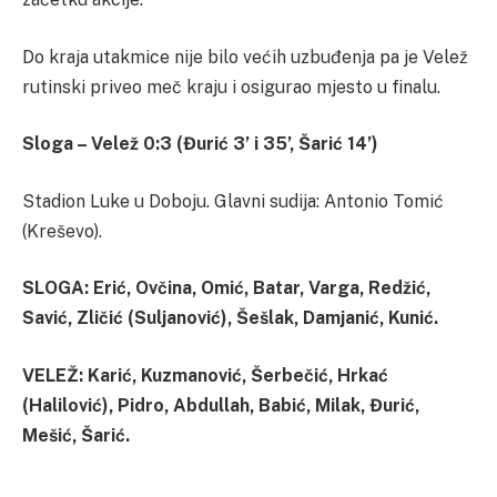
Do kraja utakmice nije bilo većih uzbuđenja pa je Velež
rutinski priveo meč kraju i osigurao mjesto u finalu.
Sloga – Velež 0:3 (Đurić 3’ i 35’, Šarić 14’)
Stadion Luke u Doboju. Glavni sudija: Antonio Tomić
(Kreševo).
SLOGA: Erić, Ovčina, Omić, Batar, Varga, Redžić,
Savić, Zličić (Suljanović), Šešlak, Damjanić, Kunić.
VELEŽ: Karić, Kuzmanović, Šerbečić, Hrkać
(Halilović), Pidro, Abdullah, Babić, Milak, Đurić,
Mešić, Šarić.