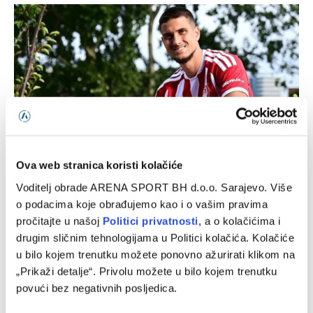
Ova web stranica koristi kolačiće
Selektor Švedske pokušao preoteti Smajlovića, ali nije
Voditelj obrade ARENA SPORT BH d.o.o. Sarajevo. Više
uspio: Barbarez već povukao ključni potez
o podacima koje obrađujemo kao i o vašim pravima
06/08/2026
pročitajte u našoj
Politici privatnosti
, a o kolačićima i
drugim sličnim tehnologijama u Politici kolačića. Kolačiće
u bilo kojem trenutku možete ponovno ažurirati klikom na
„Prikaži detalje“. Privolu možete u bilo kojem trenutku
povući bez negativnih posljedica.