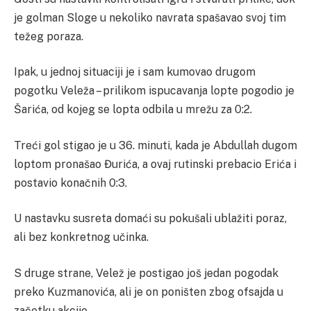
je golman Sloge u nekoliko navrata spašavao svoj tim
težeg poraza.
Ipak, u jednoj situaciji je i sam kumovao drugom
pogotku Veleža – prilikom ispucavanja lopte pogodio je
Šarića, od kojeg se lopta odbila u mrežu za 0:2.
Treći gol stigao je u 36. minuti, kada je Abdullah dugom
loptom pronašao Đurića, a ovaj rutinski prebacio Erića i
postavio konačnih 0:3.
U nastavku susreta domaći su pokušali ublažiti poraz,
ali bez konkretnog učinka.
S druge strane, Velež je postigao još jedan pogodak
preko Kuzmanovića, ali je on poništen zbog ofsajda u
začetku akcije.