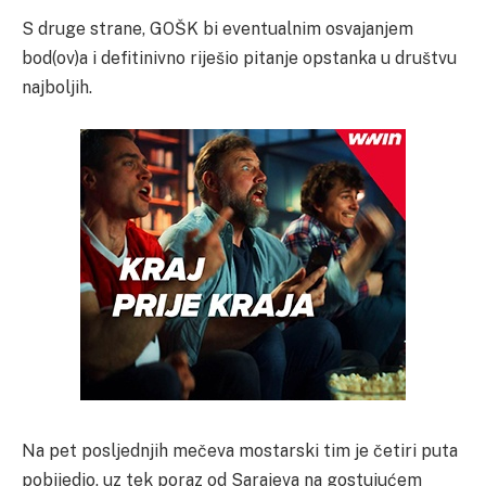
S druge strane, GOŠK bi eventualnim osvajanjem
bod(ov)a i defitinivno riješio pitanje opstanka u društvu
najboljih.
Na pet posljednjih mečeva mostarski tim je četiri puta
pobijedio, uz tek poraz od Sarajeva na gostujućem