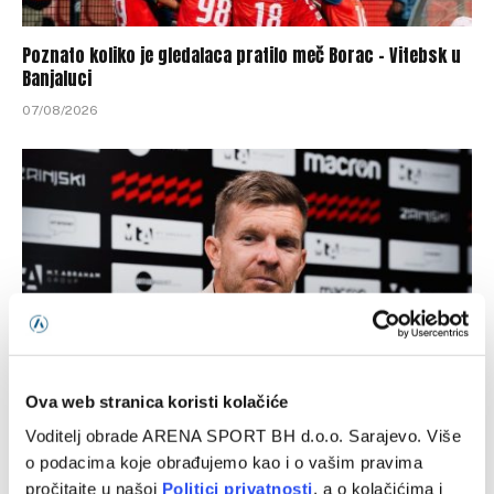
Poznato koliko je gledalaca pratilo meč Borac – Vitebsk u
Banjaluci
07/08/2026
Ova web stranica koristi kolačiće
Rožman najavio doselekciju kadra nakon ispadanja iz
Voditelj obrade ARENA SPORT BH d.o.o. Sarajevo. Više
Evrope
o podacima koje obrađujemo kao i o vašim pravima
07/08/2026
pročitajte u našoj
Politici privatnosti
, a o kolačićima i