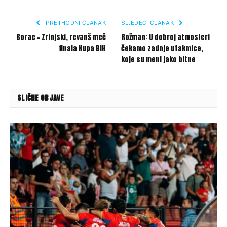
Link
PRETHODNI ČLANAK
SLJEDEĆI ČLANAK
Borac – Zrinjski, revanš meč
Rožman: U dobroj atmosferi
finala Kupa BiH
čekamo zadnje utakmice,
koje su meni jako bitne
SLIČNE OBJAVE