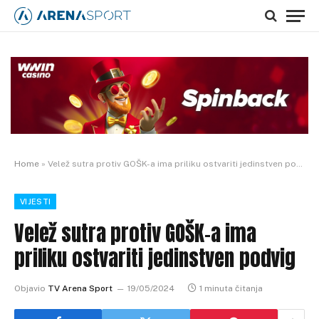
Home
»
Velež sutra protiv GOŠK-a ima priliku ostvariti jedinstven podvig
VIJESTI
Velež sutra protiv GOŠK-a ima
priliku ostvariti jedinstven podvig
Objavio
TV Arena Sport
19/05/2024
1 minuta čitanja