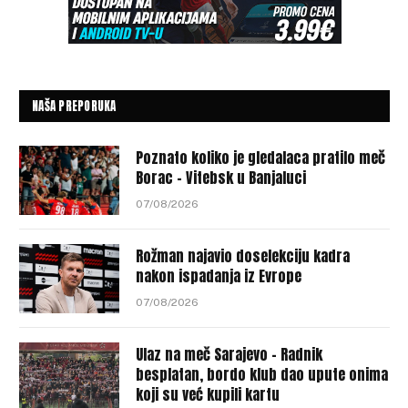
NAŠA PREPORUKA
Poznato koliko je gledalaca pratilo meč
Borac – Vitebsk u Banjaluci
07/08/2026
Rožman najavio doselekciju kadra
nakon ispadanja iz Evrope
07/08/2026
Ulaz na meč Sarajevo – Radnik
besplatan, bordo klub dao upute onima
koji su već kupili kartu