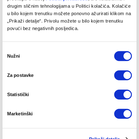
drugim sličnim tehnologijama u Politici kolačića. Kolačiće
u bilo kojem trenutku možete ponovno ažurirati klikom na
„Prikaži detalje“. Privolu možete u bilo kojem trenutku
povući bez negativnih posljedica.
Consent
Nužni
Selection
Za postavke
Ulaz na meč Sarajevo – Radnik besplatan, bordo klub dao
upute onima koji su već kupili kartu
Statistički
07/08/2026
Marketinški
Prikaži detalje