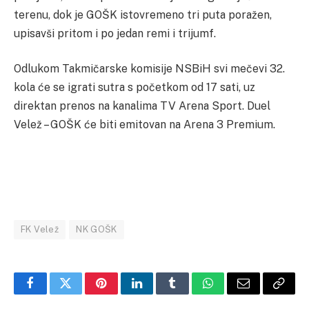
terenu, dok je GOŠK istovremeno tri puta poražen,
upisavši pritom i po jedan remi i trijumf.
Odlukom Takmičarske komisije NSBiH svi mečevi 32.
kola će se igrati sutra s početkom od 17 sati, uz
direktan prenos na kanalima TV Arena Sport. Duel
Velež – GOŠK će biti emitovan na Arena 3 Premium.
FK Velež
NK GOŠK
Facebook
Twitter
Pinterest
LinkedIn
Tumblr
WhatsApp
Email
Copy