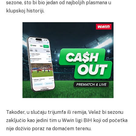
sezone, što bi bio jedan od najboljih plasmana u
klupskoj historiji.
Također, u slučaju trijumfa ili remija, Velež bi sezonu
zaključio kao jedini tim u Wwin ligi BiH koji od početka
nije doživio poraz na domaćem terenu.