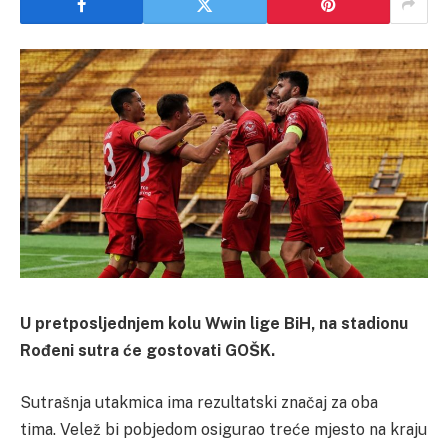
U pretposljednjem kolu Wwin lige BiH, na stadionu
Rođeni sutra će gostovati GOŠK.
Sutrašnja utakmica ima rezultatski značaj za oba
tima. Velež bi pobjedom osigurao treće mjesto na kraju