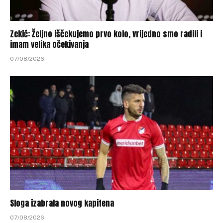
Zekić: Željno iščekujemo prvo kolo, vrijedno smo radili i
imam velika očekivanja
07/08/2026
Sloga izabrala novog kapitena
07/08/2026