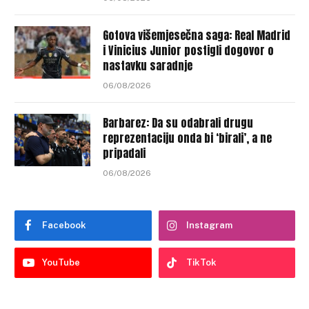
Gotova višemjesečna saga: Real Madrid
i Vinicius Junior postigli dogovor o
nastavku saradnje
06/08/2026
Barbarez: Da su odabrali drugu
reprezentaciju onda bi ‘birali’, a ne
pripadali
06/08/2026
Facebook
Instagram
YouTube
TikTok