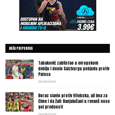
NAŠA PREPORUKA
Tabaković zablistao u evropskom
debiju i donio Salzburgu pobjedu protiv
Pafosa
06/08/2026
Borac slavio protiv Vitebska, ali ima za
čime i da žali: Banjalučani u revanš nose
gol prednosti
06/08/2026