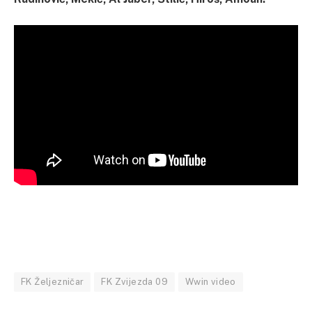
FK Željezničar
FK Zvijezda 09
Wwin video