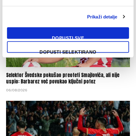
Prikaži detalje
DOPUSTI SVE
DOPUSTI SELEKTIRANO
Selektor Švedske pokušao preoteti Smajlovića, ali nije
uspio: Barbarez već povukao ključni potez
06/08/2026