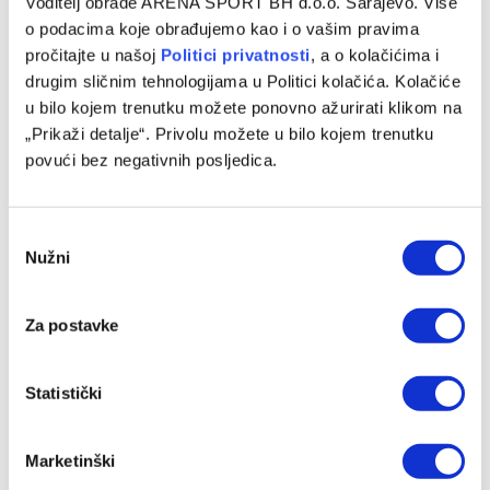
Voditelj obrade ARENA SPORT BH d.o.o. Sarajevo. Više
Barbarez: Da su odabrali drugu reprezentaciju onda bi
o podacima koje obrađujemo kao i o vašim pravima
‘birali’, a ne pripadali
pročitajte u našoj
Politici privatnosti
, a o kolačićima i
06/08/2026
drugim sličnim tehnologijama u Politici kolačića. Kolačiće
u bilo kojem trenutku možete ponovno ažurirati klikom na
„Prikaži detalje“. Privolu možete u bilo kojem trenutku
povući bez negativnih posljedica.
Consent
Nužni
Selection
Za postavke
Određene početne postave za meč Borac – Vitebsk u
Statistički
Banjaluci
06/08/2026
Marketinški