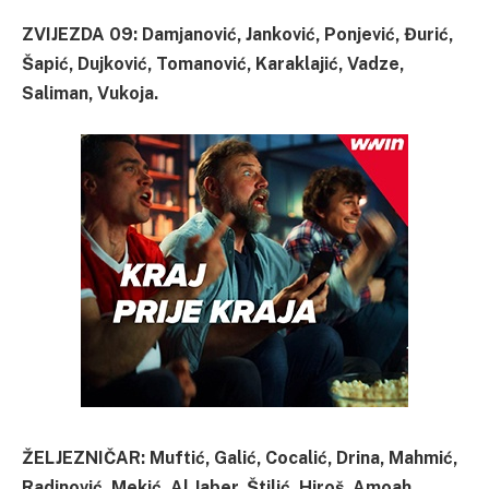
ZVIJEZDA 09: Damjanović, Janković, Ponjević, Đurić,
Šapić, Dujković, Tomanović, Karaklajić, Vadze,
Saliman, Vukoja.
ŽELJEZNIČAR: Muftić, Galić, Cocalić, Drina, Mahmić,
Radinović, Mekić, Al Jaber, Štilić, Hiroš, Amoah.