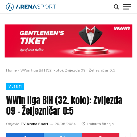
Home
»
WWin liga BiH (32. kolo): Zvijezda 09 – Željezničar 0:5
VIJESTI
WWin liga BiH (32. kolo): Zvijezda
09 – Željezničar 0:5
Objavio
TV Arena Sport
20/05/2024
1 minuta čitanja