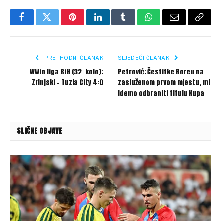
Facebook
Twitter
Pinterest
LinkedIn
Tumblr
WhatsApp
Email
Copy
Link
PRETHODNI ČLANAK
SLJEDEĆI ČLANAK
WWin liga BiH (32. kolo):
Petrović: Čestitke Borcu na
Zrinjski – Tuzla City 4:0
zasluženom prvom mjestu, mi
idemo odbraniti titulu Kupa
SLIČNE OBJAVE