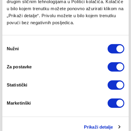
drugim sličnim tehnologijama u Politici kolačića. Kolačiće
WWin liga BiH (1. kolo): Sarajevo – Radnik Soccerbet 0:0
u bilo kojem trenutku možete ponovno ažurirati klikom na
08/08/2026
„Prikaži detalje“. Privolu možete u bilo kojem trenutku
povući bez negativnih posljedica.
Consent
Nužni
Selection
Za postavke
Statistički
Bez pobjednika u duelu Širokog Brijega i Sloge na Pecari
Marketinški
08/08/2026
Prikaži detalje