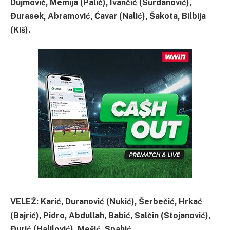
Dujmović, Memija (Palić), Ivančić (Surdanović),
Đurasek, Abramović, Ćavar (Nalić), Šakota, Bilbija
(Kiš).
VELEŽ: Karić, Duranović (Nukić), Šerbečić, Hrkać
(Bajrić), Pidro, Abdullah, Babić, Salčin (Stojanović),
Đurić (Halilović), Mešić, Spahić.