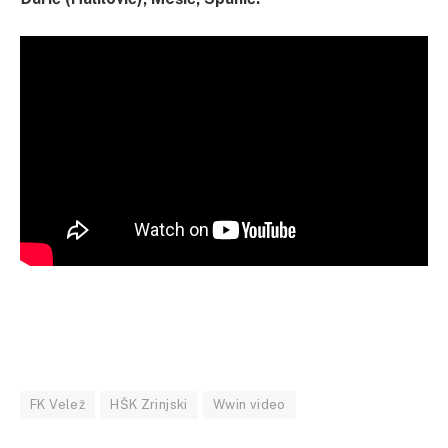
FK Velež
HŠK Zrinjski
Wwin video