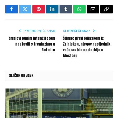
Facebook
Twitter
Pinterest
LinkedIn
Tumblr
WhatsApp
Email
Copy
Link
PRETHODNI ČLANAK
SLJEDEĆI ČLANAK
Zmajevi punim intenzitetom
Štimac pred odlaskom iz
nastavili s treninzima u
Zrinjskog, njegov nasljednik
Butmiru
večeras bio na derbiju u
Mostaru
SLIČNE OBJAVE