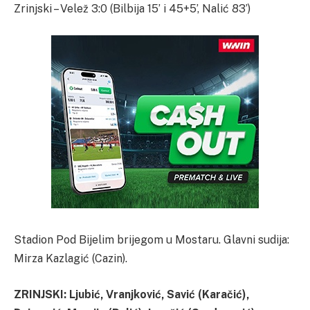
Zrinjski – Velež 3:0 (Bilbija 15’ i 45+5’, Nalić 83’)
Stadion Pod Bijelim brijegom u Mostaru. Glavni sudija:
Mirza Kazlagić (Cazin).
ZRINJSKI: Ljubić, Vranjković, Savić (Karačić),