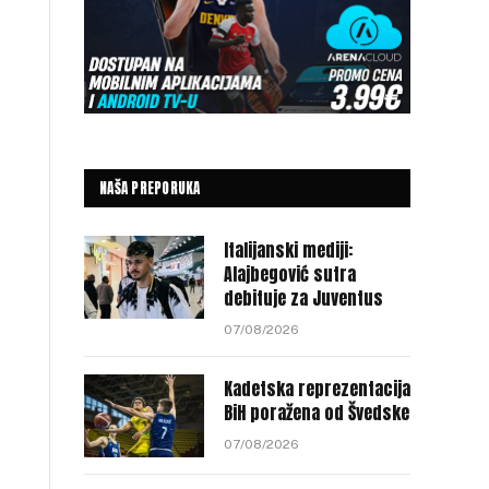
NAŠA PREPORUKA
Italijanski mediji:
Alajbegović sutra
debituje za Juventus
07/08/2026
Kadetska reprezentacija
BiH poražena od Švedske
07/08/2026