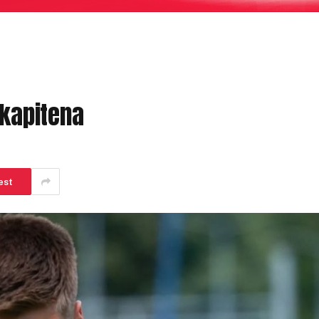
 kapitena
est