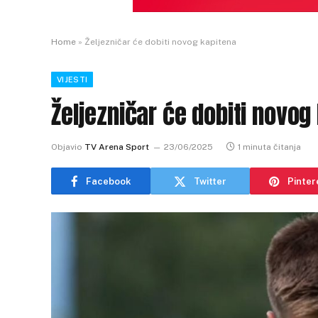
Home
»
Željezničar će dobiti novog kapitena
VIJESTI
Željezničar će dobiti novog
Objavio
TV Arena Sport
23/06/2025
1 minuta čitanja
Facebook
Twitter
Pinter