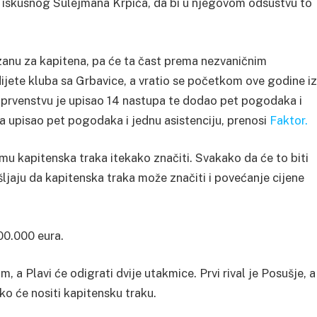
ci iskusnog Sulejmana Krpića, da bi u njegovom odsustvu to
zanu za kapitena, pa će ta čast prema nezvaničnim
ijete kluba sa Grbavice, a vratio se početkom ove godine iz
 prvenstvu je upisao 14 nastupa te dodao pet pogodaka i
ca upisao pet pogodaka i jednu asistenciju, prenosi
Faktor.
mu kapitenska traka itekako značiti. Svakako da će to biti
išljaju da kapitenska traka može značiti i povećanje cijene
00.000 eura.
 a Plavi će odigrati dvije utakmice. Prvi rival je Posušje, a
 ko će nositi kapitensku traku.