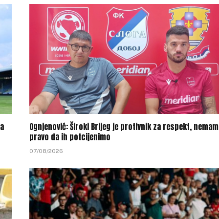
na
Ognjenović: Široki Brijeg je protivnik za respekt, nema
pravo da ih potcijenimo
07/08/2026