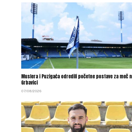
Muslera i Puzigaća odredili početne postave za meč 
Grbavici
07/08/2026