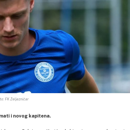
to: FK Željezničar
mati i novog kapitena.