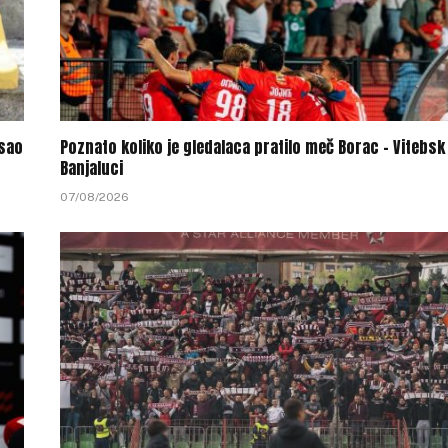
sao
Poznato koliko je gledalaca pratilo meč Borac – Vitebsk
Banjaluci
07/08/2026