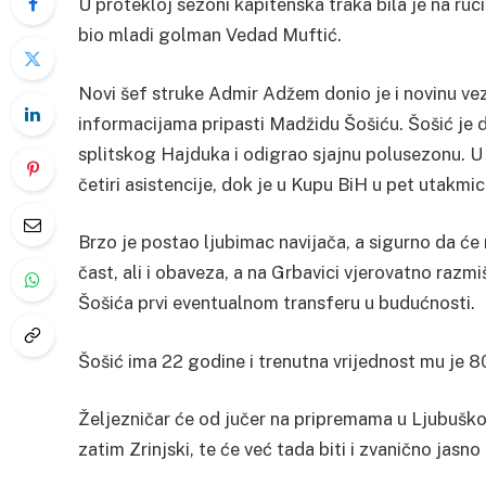
U protekloj sezoni kapitenska traka bila je na ru
bio mladi golman Vedad Muftić.
Novi šef struke Admir Adžem donio je i novinu ve
informacijama pripasti Madžidu Šošiću. Šošić je d
splitskog Hajduka i odigrao sjajnu polusezonu. U
četiri asistencije, dok je u Kupu BiH u pet utakmi
Brzo je postao ljubimac navijača, a sigurno da će 
čast, ali i obaveza, a na Grbavici vjerovatno razm
Šošića prvi eventualnom transferu u budućnosti.
Šošić ima 22 godine i trenutna vrijednost mu je 8
Željezničar će od jučer na pripremama u Ljubuškom,
zatim Zrinjski, te će već tada biti i zvanično jasno