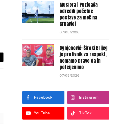
Muslera i Puzigaća
odredili početne
postave za meč na
Grbavici
07/08/2026
Ognjenović: Široki Brijeg
je protivnik za respekt,
nemamo pravo da ih
py
potcijenimo
nk
07/08/2026
Facebook
Instagram
YouTube
TikTok