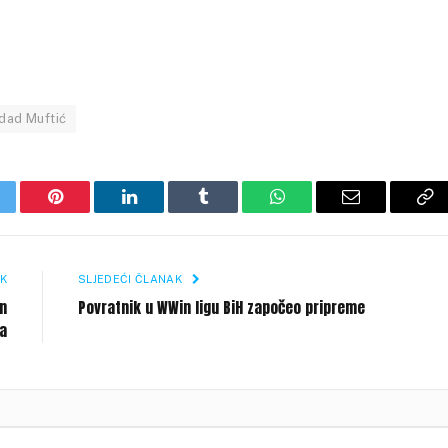
dad Muftić
itter
Pinterest
LinkedIn
Tumblr
WhatsApp
Email
Co
Li
K
SLJEDEĆI ČLANAK
an
Povratnik u WWin ligu BiH započeo pripreme
a