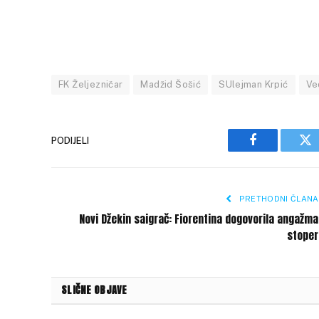
FK Željezničar
Madžid Šošić
SUlejman Krpić
Ve
PODIJELI
Facebook
Tw
PRETHODNI ČLANA
Novi Džekin saigrač: Fiorentina dogovorila angažm
stoper
SLIČNE OBJAVE