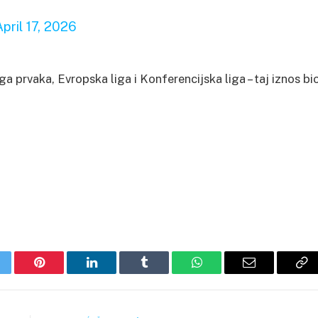
April 17, 2026
a prvaka, Evropska liga i Konferencijska liga – taj iznos bi
itter
Pinterest
LinkedIn
Tumblr
WhatsApp
Email
Co
Li