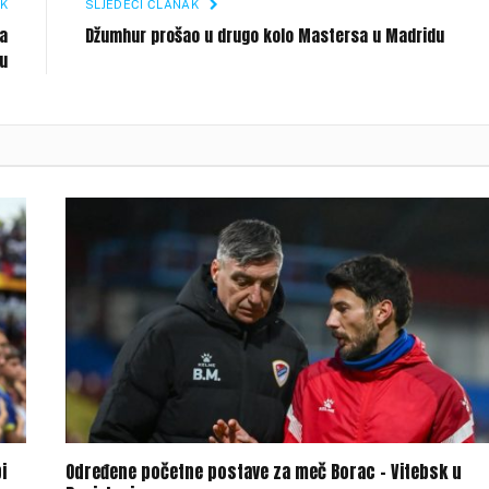
K
SLJEDEĆI ČLANAK
ka
Džumhur prošao u drugo kolo Mastersa u Madridu
u
i
Određene početne postave za meč Borac – Vitebsk u