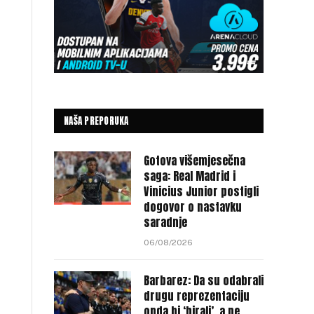
a
NAŠA PREPORUKA
Gotova višemjesečna
saga: Real Madrid i
Vinicius Junior postigli
dogovor o nastavku
saradnje
06/08/2026
Barbarez: Da su odabrali
drugu reprezentaciju
onda bi ‘birali’, a ne