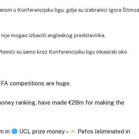
anom u Konferencijsku ligu, gdje su izabranici Igora Štimc
ki nije mogao izbaciti engleskog predstavnika.
 Plemići su samo kroz Konferencijsku ligu inkasirali oko
EFA competitions are huge.
oney ranking, have made €28m for making the
am in
UCL prize money –
Pafos (eliminated in