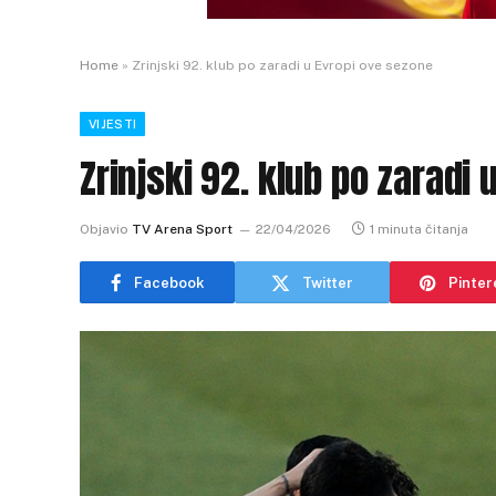
Home
»
Zrinjski 92. klub po zaradi u Evropi ove sezone
VIJESTI
Zrinjski 92. klub po zaradi
Objavio
TV Arena Sport
22/04/2026
1 minuta čitanja
Facebook
Twitter
Pinter