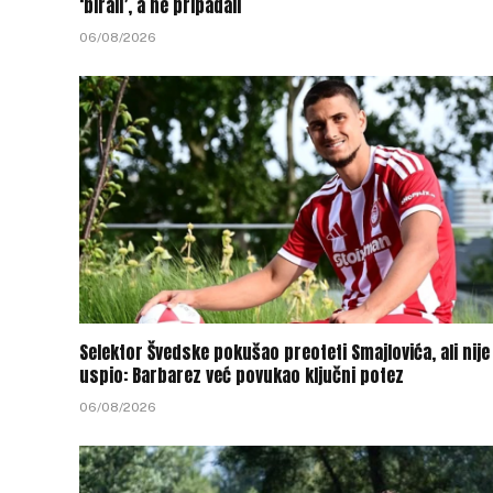
‘birali’, a ne pripadali
06/08/2026
Selektor Švedske pokušao preoteti Smajlovića, ali nije
uspio: Barbarez već povukao ključni potez
06/08/2026