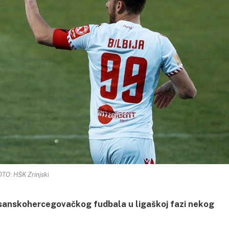
TO: HŠK Zrinjski
 bosanskohercegovačkog fudbala u ligaškoj fazi nekog