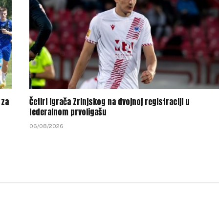
 za
Četiri igrača Zrinjskog na dvojnoj registraciji u
federalnom prvoligašu
06/08/2026