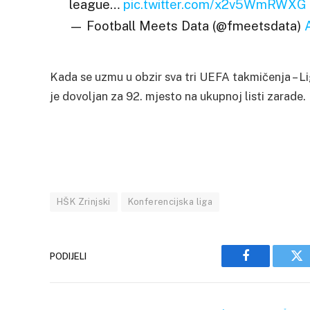
league…
pic.twitter.com/x2v5WmRWXG
— Football Meets Data (@fmeetsdata)
Kada se uzmu u obzir sva tri UEFA takmičenja – Lig
je dovoljan za 92. mjesto na ukupnoj listi zarade.
HŠK Zrinjski
Konferencijska liga
PODIJELI
Facebook
Tw