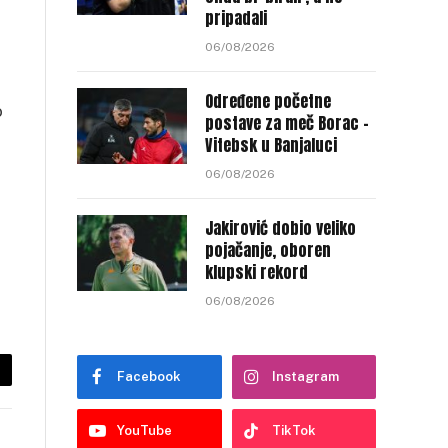
pripadali
06/08/2026
Određene početne
o
postave za meč Borac –
Vitebsk u Banjaluci
06/08/2026
Jakirović dobio veliko
pojačanje, oboren
klupski rekord
06/08/2026
Facebook
Instagram
py
nk
YouTube
TikTok