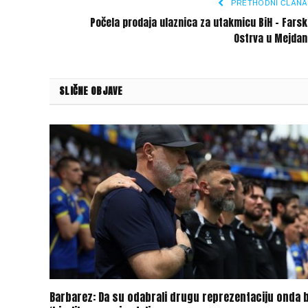
PRETHODNI ČLANA
Počela prodaja ulaznica za utakmicu BiH – Fars
Ostrva u Mejdan
SLIČNE OBJAVE
Barbarez: Da su odabrali drugu reprezentaciju onda b