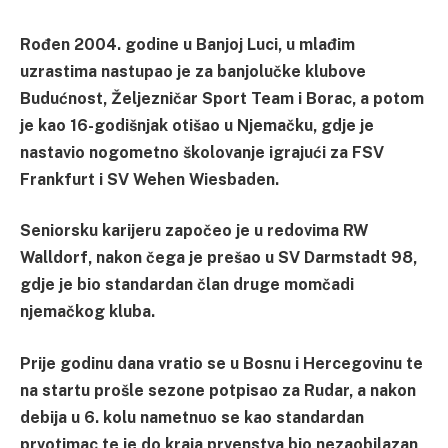
Rođen 2004. godine u Banjoj Luci, u mlađim
uzrastima nastupao je za banjolučke klubove
Budućnost, Željezničar Sport Team i Borac, a potom
je kao 16-godišnjak otišao u Njemačku, gdje je
nastavio nogometno školovanje igrajući za FSV
Frankfurt i SV Wehen Wiesbaden.
Seniorsku karijeru započeo je u redovima RW
Walldorf, nakon čega je prešao u SV Darmstadt 98,
gdje je bio standardan član druge momčadi
njemačkog kluba.
Prije godinu dana vratio se u Bosnu i Hercegovinu te
na startu prošle sezone potpisao za Rudar, a nakon
debija u 6. kolu nametnuo se kao standardan
prvotimac te je do kraja prvenstva bio nezaobilazan