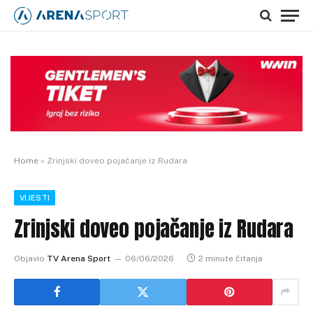
Home
»
Zrinjski doveo pojačanje iz Rudara
VIJESTI
Zrinjski doveo pojačanje iz Rudara
Objavio
TV Arena Sport
06/06/2026
2 minute čitanja