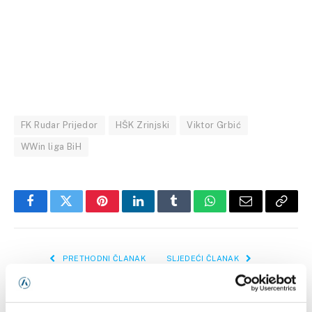
FK Rudar Prijedor
HŠK Zrinjski
Viktor Grbić
WWin liga BiH
Facebook
Twitter
Pinterest
LinkedIn
Tumblr
WhatsApp
Email
Copy
Link
PRETHODNI ČLANAK
SLJEDEĆI ČLANAK
FIFA uvodi novo pravilo tokom
Besiktas imenovao novog
himni na Svjetskom
trenera, stigao italijanski
prvenstvu
stručnjak