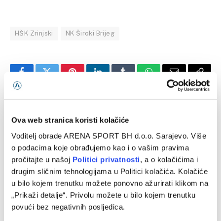
HŠK Zrinjski
NK Široki Brijeg
Facebook
Twitter
Pinterest
LinkedIn
Tumblr
WhatsApp
Email
Copy
Link
PRETHODNI ČLANAK
SLJEDEĆI ČLANAK
Ova web stranica koristi kolačiće
Zvezda ‘stotkom’ i
Monacu pobjeda u
Voditelj obrade ARENA SPORT BH d.o.o. Sarajevo. Više
ubjedljivom pobjedom
istanbulskoj drami,
otvorila seriju protiv Mege
‘majstorica’ odlučuje o
o podacima koje obrađujemo kao i o vašim pravima
polufinalisti Eurolige
pročitajte u našoj
Politici privatnosti
, a o kolačićima i
drugim sličnim tehnologijama u Politici kolačića. Kolačiće
u bilo kojem trenutku možete ponovno ažurirati klikom na
„Prikaži detalje“. Privolu možete u bilo kojem trenutku
SLIČNE OBJAVE
povući bez negativnih posljedica.