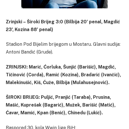
Zrinjski – Široki Brijeg 3:0 (Bilbija 20’ penal, Magdić
23’, Kozina 88’ penal)
Stadion Pod Bijelim brijegom u Mostaru. Glavni sudija:
Antoni Bandić (Grude).
ZRINJSKI: Marić, Ćorluka, Šunjić (Barišić), Magdić,
Tičinović (Corda), Ramić (Kozina), Bradarić (Ivančić),
Malekinušić, Kiš, Ćuže, Bilbija (Mulahusejnović).
ŠIROKI BRIJEG: Puljić, Pranjić (Taraba), Prusina,
Mašić, Kuprešak (Bagarić), Mužek, Barišić (Matić),
Ćavar, Mamić, Kpan (Benić), Chinedu (Lukić).
Raspored 30. kola Wwin lige BiH: