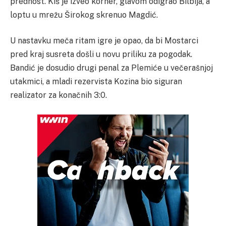
prednost. Kiš je izveo korner, glavom odigrao Bilbija, a
loptu u mrežu Širokog skrenuo Magdić.
U nastavku meča ritam igre je opao, da bi Mostarci
pred kraj susreta došli u novu priliku za pogodak.
Bandić je dosudio drugi penal za Plemiće u večerašnjoj
utakmici, a mladi rezervista Kozina bio siguran
realizator za konačnih 3:0.