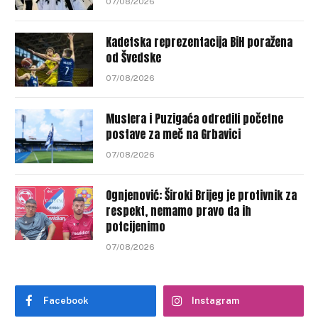
07/08/2026
Kadetska reprezentacija BiH poražena
od Švedske
07/08/2026
Muslera i Puzigaća odredili početne
postave za meč na Grbavici
07/08/2026
Ognjenović: Široki Brijeg je protivnik za
respekt, nemamo pravo da ih
potcijenimo
07/08/2026
Facebook
Instagram