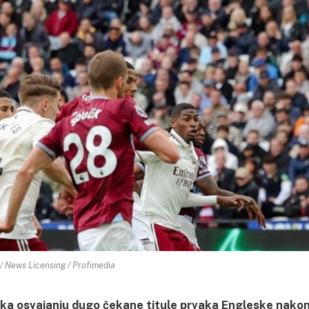
/ News Licensing / Profimedia
 ka osvajanju dugo čekane titule prvaka Engleske nako