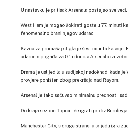
U nastavku je pritisak Arsenala postajao sve veći, 
West Ham je mogao šokirati goste u 77. minuti k
fenomenalno brani njegov udarac.
Kazna za promašaj stigla je šest minuta kasnije. 
udarcem pogađa za 0:1 i donosi Arsenalu izuzetn
Drama je uslijedila u sudijskoj nadoknadi kada j
provjere poništen zbog prekršaja nad Rayom.
Arsenal je tako sačuvao minimalnu prednost i sada 
Do kraja sezone Topnici će igrati protiv Burnleyj
Manchester City, s druge strane, u srijedu igra z