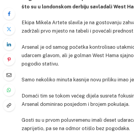
što su u londonskom derbiju savladali West Ha
Ekipa Mikela Artete slavila je na gostovanju zahv
zadržali prvo mjesto na tabeli i povećali predno
Arsenal je od samog početka kontrolisao utakmicu i
udarcem glavom, ali je golman West Hama sjajno i
pogodio stativu.
Samo nekoliko minuta kasnije novu priliku imao je 
Domaći tim se tokom većeg dijela susreta fokusir
Arsenal dominirao posjedom i brojem pokušaja.
Gosti su u prvom poluvremenu imali deset udarac
zaprijetio, pa se na odmor otišlo bez pogodaka.