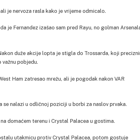
ali je nervoza rasla kako je vrijeme odmicalo.
ada je Fernandez izašao sam pred Rayu, no golman Arsenal
Nakon duže akcije lopta je stigla do Trossarda, koji precizn
o važnu pobjedu.
e West Ham zatresao mrežu, ali je pogodak nakon VAR
se nalazi u odličnoj poziciji u borbi za naslov prvaka.
a na domaćem terenu i Crystal Palacea u gostima.
aostalu utakmicu protiv Crystal Palacea, potom gostuje