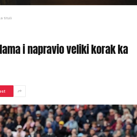
 tituli
Hama i napravio veliki korak ka
est