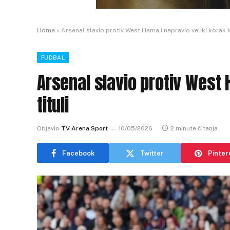
Home
»
Arsenal slavio protiv West Hama i napravio veliki korak ka
FUDBAL
Arsenal slavio protiv West 
tituli
Objavio
TV Arena Sport
10/05/2026
2 minute čitanja
Facebook
Twitter
Pinter