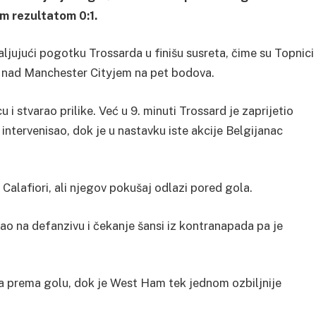
m rezultatom 0:1.
aljujući pogotku Trossarda u finišu susreta, čime su Topnici
st nad Manchester Cityjem na pet bodova.
 stvarao prilike. Već u 9. minuti Trossard je zaprijetio
ntervenisao, dok je u nastavku iste akcije Belgijanac
Calafiori, ali njegov pokušaj odlazi pored gola.
ao na defanzivu i čekanje šansi iz kontranapada pa je
a prema golu, dok je West Ham tek jednom ozbiljnije