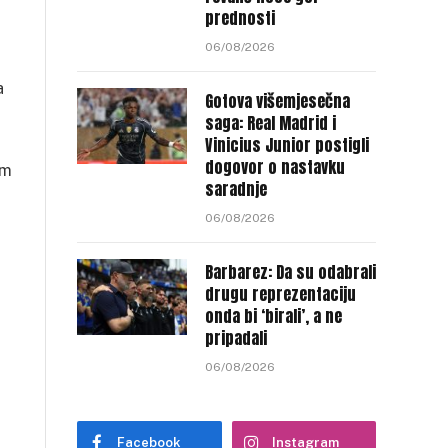
prednosti
06/08/2026
a
Gotova višemjesečna
saga: Real Madrid i
Vinicius Junior postigli
dogovor o nastavku
im
saradnje
06/08/2026
Barbarez: Da su odabrali
drugu reprezentaciju
onda bi ‘birali’, a ne
pripadali
06/08/2026
Facebook
Instagram