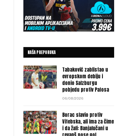
NAŠA PREPORUKA
Tabaković zablistao u
evropskom debiju i
donio Salzburgu
pobjedu protiv Pafosa
06/08/2026
Borac slavio protiv
Vitebska, ali ima za čime
i da žali: Banjalučani u
revanš nose gol