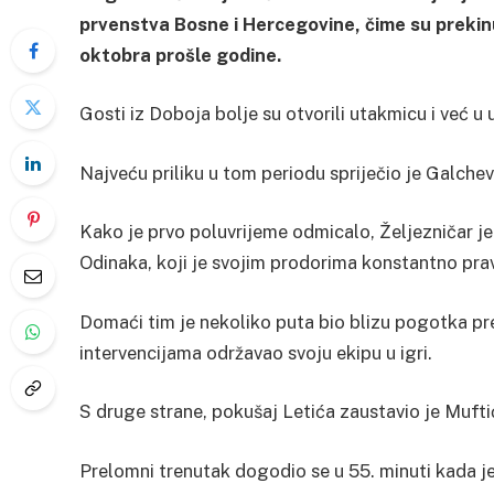
prvenstva Bosne i Hercegovine, čime su prekinuli
oktobra prošle godine.
Gosti iz Doboja bolje su otvorili utakmicu i već u
Najveću priliku u tom periodu spriječio je Galc
Kako je prvo poluvrijeme odmicalo, Željezničar j
Odinaka, koji je svojim prodorima konstantno pra
Domaći tim je nekoliko puta bio blizu pogotka prek
intervencijama održavao svoju ekipu u igri.
S druge strane, pokušaj Letića zaustavio je Mufti
Prelomni trenutak dogodio se u 55. minuti kada j