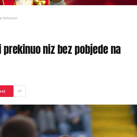
a Grbavici
i prekinuo niz bez pobjede na
est