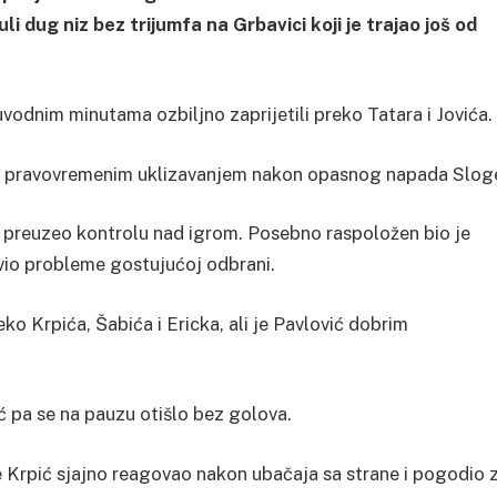
 dug niz bez trijumfa na Grbavici koji je trajao još od
 uvodnim minutama ozbiljno zaprijetili preko Tatara i Jovića.
hev pravovremenim uklizavanjem nakon opasnog napada Slog
e preuzeo kontrolu nad igrom. Posebno raspoložen bio je
vio probleme gostujućoj odbrani.
o Krpića, Šabića i Ericka, ali je Pavlović dobrim
ć pa se na pauzu otišlo bez golova.
e Krpić sjajno reagovao nakon ubačaja sa strane i pogodio 