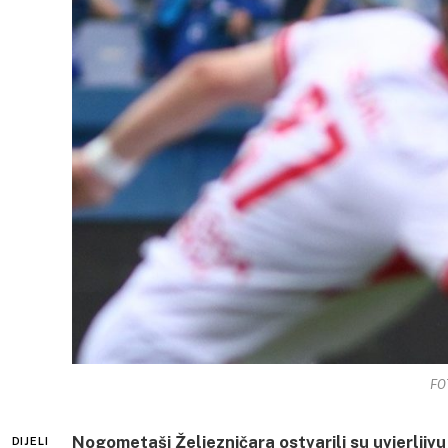
FOT
Nogometaši Željezničara ostvarili su uvjerljiv
DIJELI