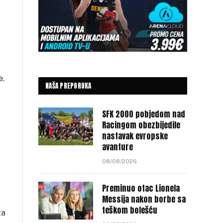
e.
NAŠA PREPORUKA
SFK 2000 pobjedom nad
Racingom obezbijedile
nastavak evropske
avanture
08/08/2026
Preminuo otac Lionela
Messija nakon borbe sa
teškom bolešću
za