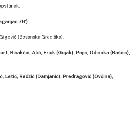
 opstanak.
Jaganjac 76’)
 Gigović (Bosanska Gradiška).
, Bičakčić, Alić, Erick (Gojak), Pejić, Odinaka (Raščić)
ć, Letić, Redžić (Damjanić), Predragović (Ovčina),