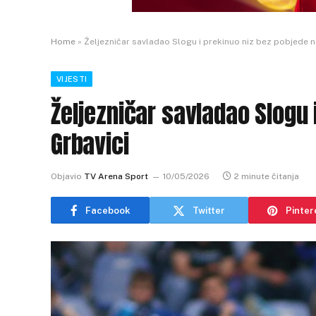
Home
»
Željezničar savladao Slogu i prekinuo niz bez pobjede n
VIJESTI
Željezničar savladao Slogu 
Grbavici
Objavio
TV Arena Sport
10/05/2026
2 minute čitanja
Facebook
Twitter
Pinter