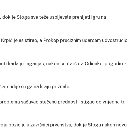
 dok je Sloga sve teže uspijevala prenijeti igru na
 Krpić je asistirao, a Prokop preciznim udarcem udvostruči
minuti kada je Jaganjac, nakon centaršuta Odinake, pogodio 
, sudije su ga na kraju priznale.
problema sačuvao stečenu prednost i stigao do vrijedna tri
oju poziciju u završnici prvenstva, dok je Sloga nakon nov