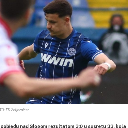
O: FK Željezničar
u pobjedu nad Slogom rezultatom 3:0 u susretu 33. kola