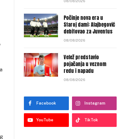
08/08/2026
Počinje nova era u
Staroj dami: Alajbegović
debitovao za Juventus
08/08/2026
o
Velež predstavio
pojačanja u veznom
za
redu i napadu
08/08/2026
Facebook
Instagram
YouTube
TikTok
og