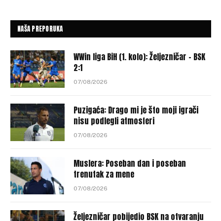
NAŠA PREPORUKA
WWin liga BiH (1. kolo): Željezničar – BSK
2:1
07/08/2026
Puzigaća: Drago mi je što moji igrači
nisu podlegli atmosferi
07/08/2026
Muslera: Poseban dan i poseban
trenutak za mene
07/08/2026
Željezničar pobijedio BSK na otvaranju