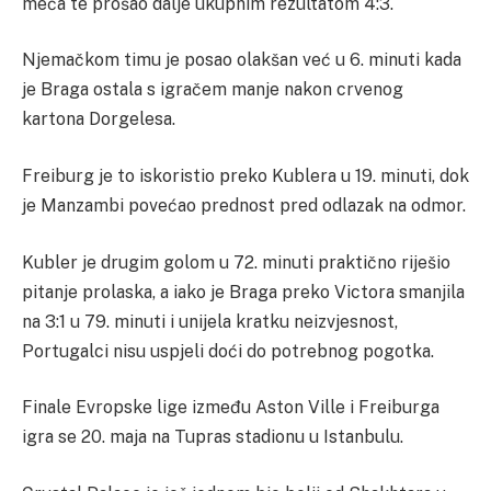
meča te prošao dalje ukupnim rezultatom 4:3.
Njemačkom timu je posao olakšan već u 6. minuti kada
je Braga ostala s igračem manje nakon crvenog
kartona Dorgelesa.
Freiburg je to iskoristio preko Kublera u 19. minuti, dok
je Manzambi povećao prednost pred odlazak na odmor.
Kubler je drugim golom u 72. minuti praktično riješio
pitanje prolaska, a iako je Braga preko Victora smanjila
na 3:1 u 79. minuti i unijela kratku neizvjesnost,
Portugalci nisu uspjeli doći do potrebnog pogotka.
Finale Evropske lige između Aston Ville i Freiburga
igra se 20. maja na Tupras stadionu u Istanbulu.