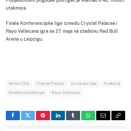
Pobjedonosni pogodak postigao je Alemao u 42. minuti
utakmice.
Finale Konferencijske lige između Crystal Palacea i
Rayo Vallecana igra se 27. maja na stadionu Red Bull
Arena u Leipzigu.
Aston Villa
Crystal Palace
Evropska liga
Freiburg
Konferencijska liga
Rayo Vallecano
Facebook
Twitter
Pinterest
LinkedIn
Tumblr
WhatsApp
Email
Copy
Link