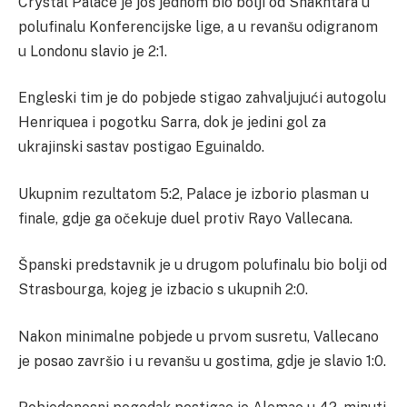
Crystal Palace je još jednom bio bolji od Shakhtara u
polufinalu Konferencijske lige, a u revanšu odigranom
u Londonu slavio je 2:1.
Engleski tim je do pobjede stigao zahvaljujući autogolu
Henriquea i pogotku Sarra, dok je jedini gol za
ukrajinski sastav postigao Eguinaldo.
Ukupnim rezultatom 5:2, Palace je izborio plasman u
finale, gdje ga očekuje duel protiv Rayo Vallecana.
Španski predstavnik je u drugom polufinalu bio bolji od
Strasbourga, kojeg je izbacio s ukupnih 2:0.
Nakon minimalne pobjede u prvom susretu, Vallecano
je posao završio i u revanšu u gostima, gdje je slavio 1:0.