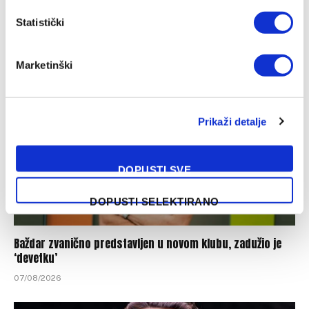
Italijanski mediji: Alajbegović sutra debituje za Juventus
Statistički
07/08/2026
Marketinški
Prikaži detalje
DOPUSTI SVE
DOPUSTI SELEKTIRANO
Baždar zvanično predstavljen u novom klubu, zadužio je
‘devetku’
07/08/2026