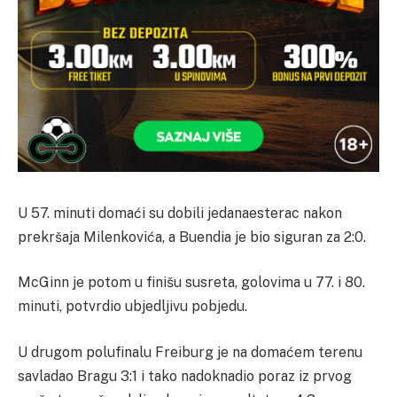
U 57. minuti domaći su dobili jedanaesterac nakon
prekršaja Milenkovića, a Buendia je bio siguran za 2:0.
McGinn je potom u finišu susreta, golovima u 77. i 80.
minuti, potvrdio ubjedljivu pobjedu.
U drugom polufinalu Freiburg je na domaćem terenu
savladao Bragu 3:1 i tako nadoknadio poraz iz prvog