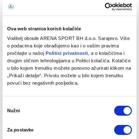
PRETHODNI ČLANAK
SLJEDEĆI ČLANAK
Real Madrid savladao Hapoel
Milan – Atalanta, Serie A
i izborio plasman na Final
Ova web stranica koristi kolačiće
Four Eurolige
Voditelj obrade ARENA SPORT BH d.o.o. Sarajevo. Više
o podacima koje obrađujemo kao i o vašim pravima
pročitajte u našoj
Politici privatnosti
, a o kolačićima i
SLIČNE OBJAVE
drugim sličnim tehnologijama u Politici kolačića. Kolačiće
u bilo kojem trenutku možete ponovno ažurirati klikom na
„Prikaži detalje“. Privolu možete u bilo kojem trenutku
povući bez negativnih posljedica.
Consent
Nužni
Selection
Za postavke