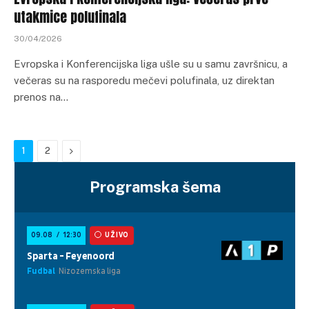
utakmice polufinala
30/04/2026
Evropska i Konferencijska liga ušle su u samu završnicu, a
večeras su na rasporedu mečevi polufinala, uz direktan
prenos na…
Next
1
2
Programska šema