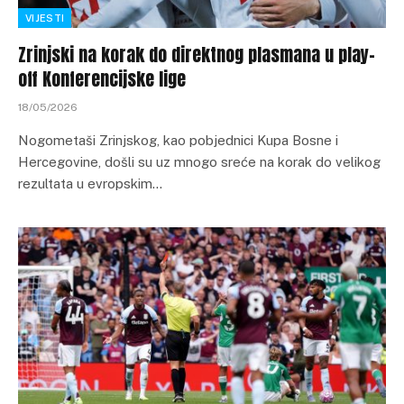
VIJESTI
Zrinjski na korak do direktnog plasmana u play-
off Konferencijske lige
18/05/2026
Nogometaši Zrinjskog, kao pobjednici Kupa Bosne i
Hercegovine, došli su uz mnogo sreće na korak do velikog
rezultata u evropskim…