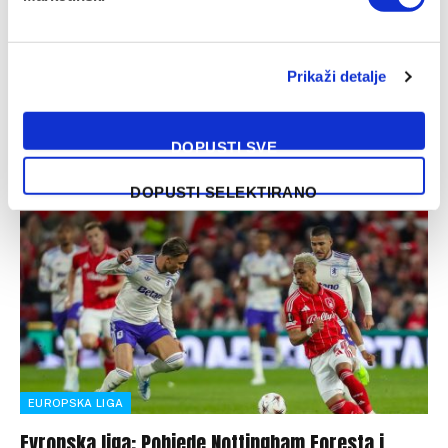
Freiburg – Braga, Evropska liga
04/05/2026
Prikaži detalje
Freiburg i Braga u četvrtak navečer (21 sati) igraju revanš
meč polufinala Evropske lige. Prvi susret je dobio
portugalski tim…
DOPUSTI SVE
DOPUSTI SELEKTIRANO
EUROPSKA LIGA
Evropska liga: Pobjede Nottingham Foresta i