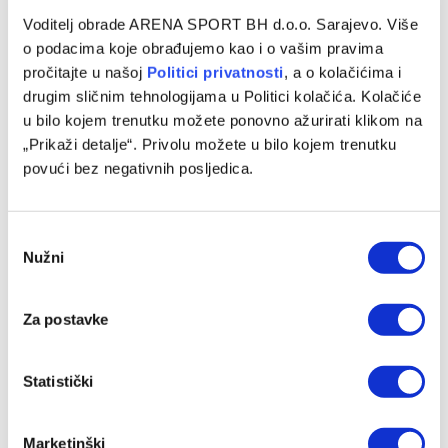
Večeras ćemo saznati finaliste Evropske i
Voditelj obrade ARENA SPORT BH d.o.o. Sarajevo. Više
Konferencijske lige
o podacima koje obrađujemo kao i o vašim pravima
pročitajte u našoj
Politici privatnosti
, a o kolačićima i
07/05/2026
drugim sličnim tehnologijama u Politici kolačića. Kolačiće
Revanš utakmice polufinala Evropske i Konferencijske lige
u bilo kojem trenutku možete ponovno ažurirati klikom na
bit će odigrane večeras, nakon čega ćemo saznati i imena
„Prikaži detalje“. Privolu možete u bilo kojem trenutku
finalista ovih takmičenja.…
povući bez negativnih posljedica.
Consent
Nužni
Selection
Za postavke
Statistički
PROMOCIJE
Marketinški