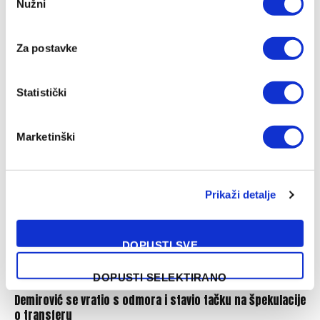
Nužni
Selection
Za postavke
Hrvatski mediji ipak demantovali glasine o transferu
reprezentativca BiH u Hajduk
Statistički
05/08/2026
Marketinški
Prikaži detalje
DOPUSTI SVE
DOPUSTI SELEKTIRANO
Demirović se vratio s odmora i stavio tačku na špekulacije
o transferu