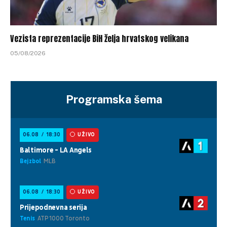
Vezista reprezentacije BiH želja hrvatskog velikana
05/08/2026
Programska šema