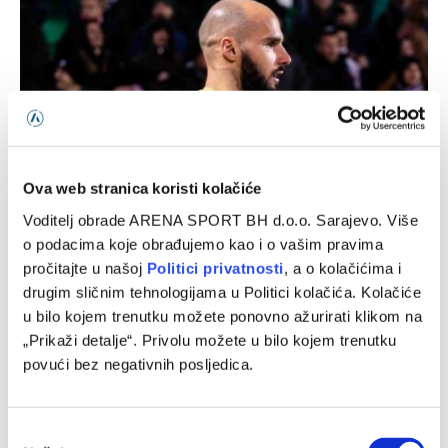
Ova web stranica koristi kolačiće
Nekadašnji golman Borca na posudbi u Norveškoj
Voditelj obrade ARENA SPORT BH d.o.o. Sarajevo. Više
05/08/2026
o podacima koje obrađujemo kao i o vašim pravima
pročitajte u našoj
Politici privatnosti
, a o kolačićima i
drugim sličnim tehnologijama u Politici kolačića. Kolačiće
u bilo kojem trenutku možete ponovno ažurirati klikom na
„Prikaži detalje“. Privolu možete u bilo kojem trenutku
povući bez negativnih posljedica.
Consent