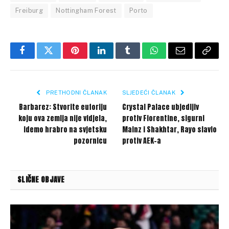
Freiburg
Nottingham Forest
Porto
Facebook
Twitter
Pinterest
LinkedIn
Tumblr
WhatsApp
Email
Copy
Link
PRETHODNI ČLANAK
SLJEDEĆI ČLANAK
Barbarez: Stvorite euforiju
Crystal Palace ubjedljiv
koju ova zemlja nije vidjela,
protiv Fiorentine, sigurni
idemo hrabro na svjetsku
Mainz i Shakhtar, Rayo slavio
pozornicu
protiv AEK-a
SLIČNE OBJAVE