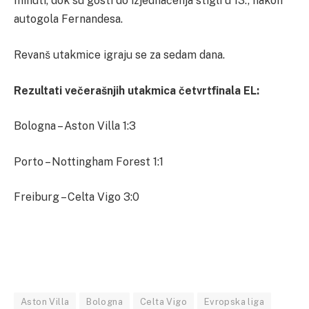
minuti, dok su gosti do izjednačenja stigli u 13., nakon
autogola Fernandesa.
Revanš utakmice igraju se za sedam dana.
Rezultati večerašnjih utakmica četvrtfinala EL:
Bologna – Aston Villa 1:3
Porto – Nottingham Forest 1:1
Freiburg – Celta Vigo 3:0
Aston Villa
Bologna
Celta Vigo
Evropska liga