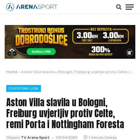
Home
»
Aston Villa slavila u Bologni, Freiburg uvjerljiv protiv Celte, remi Porta i Nottingham Foresta
EUROPSKA LIGA
Aston Villa slavila u Bologni,
Freiburg uvjerljiv protiv Celte,
remi Porta i Nottingham Foresta
Objavio
TV Arena Sport
09/04/2026
1 minuta čitanja