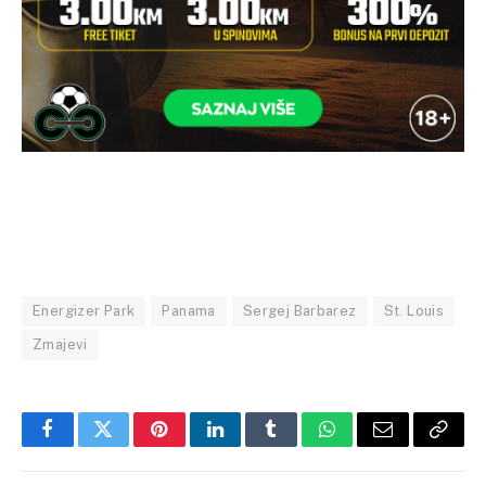
Energizer Park
Panama
Sergej Barbarez
St. Louis
Zmajevi
Facebook
Twitter
Pinterest
LinkedIn
Tumblr
WhatsApp
Email
Copy
Link