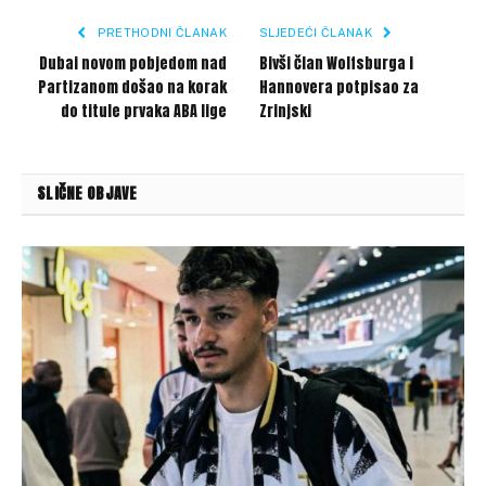
PRETHODNI ČLANAK
SLJEDEĆI ČLANAK
Dubai novom pobjedom nad
Bivši član Wolfsburga i
Partizanom došao na korak
Hannovera potpisao za
do titule prvaka ABA lige
Zrinjski
SLIČNE OBJAVE