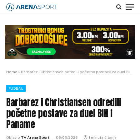
Home
»
Barbarez i Christiansen odredili početne postave za duel BiH i Paname
FUDBAL
Barbarez i Christiansen odredili
početne postave za duel BiH i
Paname
Objavio
TV Arena Sport
06/06/2026
1 minuta čitanja