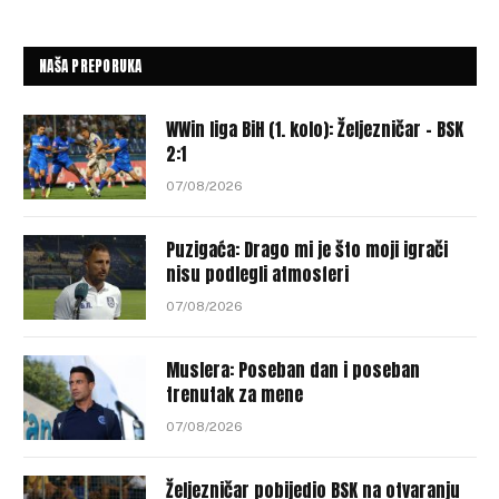
NAŠA PREPORUKA
WWin liga BiH (1. kolo): Željezničar – BSK
2:1
07/08/2026
Puzigaća: Drago mi je što moji igrači
nisu podlegli atmosferi
07/08/2026
Muslera: Poseban dan i poseban
trenutak za mene
07/08/2026
Željezničar pobijedio BSK na otvaranju