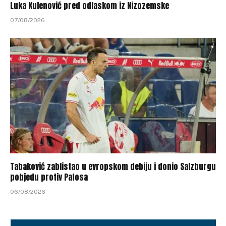
Luka Kulenović pred odlaskom iz Nizozemske
07/08/2026
Tabaković zablistao u evropskom debiju i donio Salzburgu
pobjedu protiv Pafosa
06/08/2026