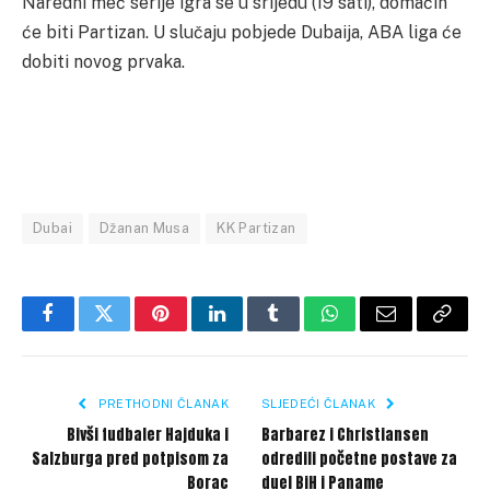
Naredni meč serije igra se u srijedu (19 sati), domaćin
će biti Partizan. U slučaju pobjede Dubaija, ABA liga će
dobiti novog prvaka.
Dubai
Džanan Musa
KK Partizan
Facebook
Twitter
Pinterest
LinkedIn
Tumblr
WhatsApp
Email
Copy
Link
PRETHODNI ČLANAK
SLJEDEĆI ČLANAK
Bivši fudbaler Hajduka i
Barbarez i Christiansen
Salzburga pred potpisom za
odredili početne postave za
Borac
duel BiH i Paname