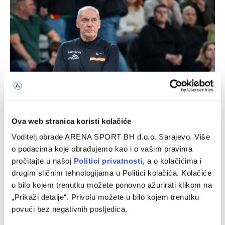
Ova web stranica koristi kolačiće
Kurtinaitis objavio spisak za Tursku i BiH, Litvanci
dočekuju Zmajeve bez NBA zvijezda
Voditelj obrade ARENA SPORT BH d.o.o. Sarajevo. Više
08/08/2026
o podacima koje obrađujemo kao i o vašim pravima
pročitajte u našoj
Politici privatnosti
, a o kolačićima i
drugim sličnim tehnologijama u Politici kolačića. Kolačiće
u bilo kojem trenutku možete ponovno ažurirati klikom na
„Prikaži detalje“. Privolu možete u bilo kojem trenutku
povući bez negativnih posljedica.