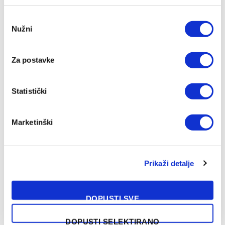
Consent
Nužni
Selection
Za postavke
Michael Young ima novi klub nakon odlaska iz Bosne
08/08/2026
Statistički
Marketinški
Prikaži detalje
DOPUSTI SVE
DOPUSTI SELEKTIRANO