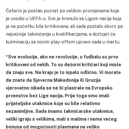
Čeferin je postao poznat po velikim promjenama koje
je uvodio u UEFA-u. Sve je krenulo sa Ligom nacija koja
je na početku bila kritikovana, ali sada postalo skoro pa
najvažnije takmičenje u kvalifikacijama, a doživjet će
kulminaciju sa novim play-offom upravo sada u martu.
“Sve evolucije, ako ne revolucije, u fudbalu su prvo
kritikovani od nekih. To su dežurni kritičari koji misle
da znaju sve. Na kraju je to ispalo odlično. Vi morate
da znate da Sjeverna Makedonija ili Gruzija
vjerovatno nikada se ne bi plasirale na Evropsko
prvenstvo bez Lige nacija. Prije toga smo imali
prijateljske utakmice koje su bile relativno
nezanimljive. Sada imamo takmičarske utakmice,
veliki igraju s velikima, mali s malima i nema većeg
bonusa od mogućnosti plasmana na veliko