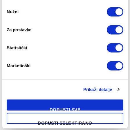
Consent
“Malo sam stariji zbog tih stvari. Imali smo puno
Nužni
Selection
izazova, za sad smo sve riješili, a bit će ih još
sigurno”,
zaključio je Čeferin.
Za postavke
Kompletan intervju možete pogledati i poslušati ovdje:
Statistički
Marketinški
Prikaži detalje
DOPUSTI SVE
DOPUSTI SELEKTIRANO