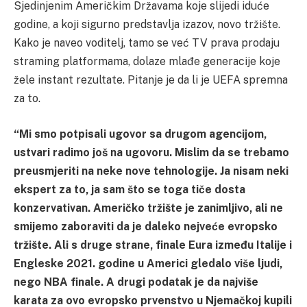
Sjedinjenim Američkim Državama koje slijedi iduće
godine, a koji sigurno predstavlja izazov, novo tržište.
Kako je naveo voditelj, tamo se već TV prava prodaju
straming platformama, dolaze mlađe generacije koje
žele instant rezultate. Pitanje je da li je UEFA spremna
za to.
“Mi smo potpisali ugovor sa drugom agencijom,
ustvari radimo još na ugovoru. Mislim da se trebamo
preusmjeriti na neke nove tehnologije. Ja nisam neki
ekspert za to, ja sam što se toga tiče dosta
konzervativan. Američko tržište je zanimljivo, ali ne
smijemo zaboraviti da je daleko nejveće evropsko
tržište. Ali s druge strane, finale Eura između Italije i
Engleske 2021. godine u Americi gledalo više ljudi,
nego NBA finale. A drugi podatak je da najviše
karata za ovo evropsko prvenstvo u Njemačkoj kupili