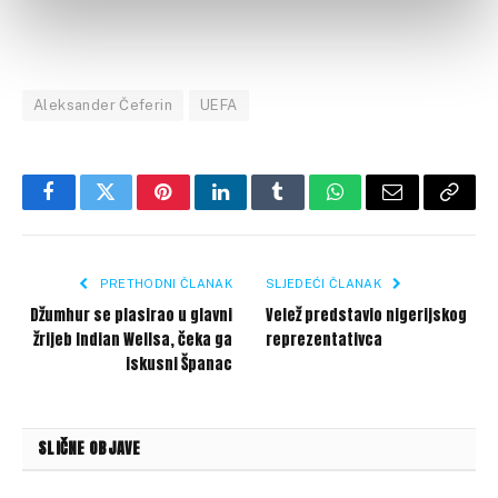
Aleksander Čeferin
UEFA
Facebook
Twitter
Pinterest
LinkedIn
Tumblr
WhatsApp
Email
Copy
Link
PRETHODNI ČLANAK
SLJEDEĆI ČLANAK
Džumhur se plasirao u glavni
Velež predstavio nigerijskog
žrijeb Indian Wellsa, čeka ga
reprezentativca
iskusni Španac
SLIČNE OBJAVE