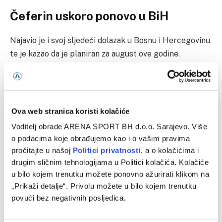
Čeferin uskoro ponovo u BiH
Najavio je i svoj sljedeći dolazak u Bosnu i Hercegovinu
te je kazao da je planiran za august ove godine.
“Volim da dođem u Sarajevo, u Bosnu i Hercegovinu.
Doći ću još jednom u avgustu kada će biti Sportske
igre mladih, koje podržava UEFA i ja lično. Mislim da
Ova web stranica koristi kolačiće
je to odlična manifestacija gdje se mladi ljudi iz
Voditelj obrade ARENA SPORT BH d.o.o. Sarajevo. Više
Slovenije, Hrvatske, Bosne i Hercegovine, Srbije
o podacima koje obrađujemo kao i o vašim pravima
susreću i ne zanima ih šta pričaju političari, nego su
pročitajte u našoj
Politici privatnosti
, a o kolačićima i
oni prijatelji i to je bit sporta”
.
drugim sličnim tehnologijama u Politici kolačića. Kolačiće
u bilo kojem trenutku možete ponovno ažurirati klikom na
Proteklih godina bilo je puno promjena u UEFA-i. Kako
„Prikaži detalje“. Privolu možete u bilo kojem trenutku
povući bez negativnih posljedica.
kaže predsjednik ove organizacije, bilo je puno izazova,
a bit će ih još.