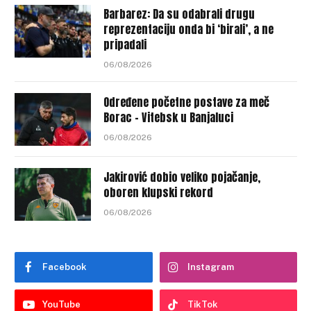
Barbarez: Da su odabrali drugu
reprezentaciju onda bi ‘birali’, a ne
pripadali
06/08/2026
Određene početne postave za meč
Borac – Vitebsk u Banjaluci
06/08/2026
Jakirović dobio veliko pojačanje,
oboren klupski rekord
06/08/2026
Facebook
Instagram
YouTube
TikTok