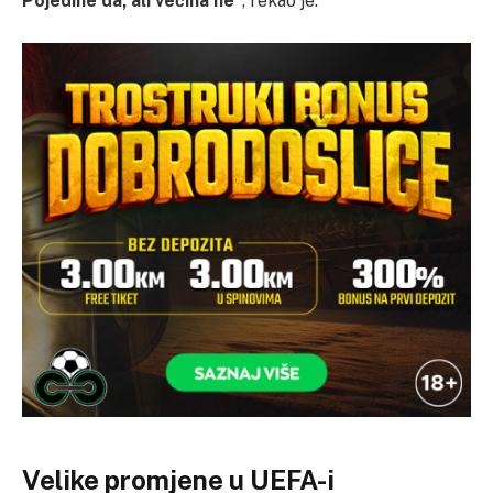
Pojedine da, ali većina ne”
, rekao je.
Velike promjene u UEFA-i