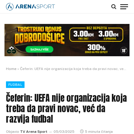
Home
»
Čeferin: UEFA nije organizacija koja treba da pravi novac, već da razvija fudbal
FUDBAL
Čeferin: UEFA nije organizacija koja
treba da pravi novac, već da
razvija fudbal
Objavio
TV Arena Sport
05/03/2025
5 minuta čitanja