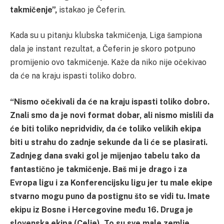
takmičenje”,
istakao je Čeferin.
Kada su u pitanju klubska takmičenja, Liga šampiona
dala je instant rezultat, a Čeferin je skoro potpuno
promijenio ovo takmičenje. Kaže da niko nije očekivao
da će na kraju ispasti toliko dobro.
“Nismo očekivali da će na kraju ispasti toliko dobro.
Znali smo da je novi format dobar, ali nismo mislili da
će biti toliko nepridvidiv, da će toliko velikih ekipa
biti u strahu do zadnje sekunde da li će se plasirati.
Zadnjeg dana svaki gol je mijenjao tabelu tako da
fantastično je takmičenje. Baš mi je drago i za
Evropa ligu i za Konferencijsku ligu jer tu male ekipe
stvarno mogu puno da postignu što se vidi tu. Imate
ekipu iz Bosne i Hercegovine među 16. Druga je
slovenska ekipa (Celje). To su sve male zemlje,