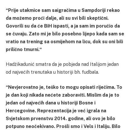
“Prije utakmice sam saigračima u Sampdoriji rekao
da možemo proći dalje, ali su svi bili skeptični.
Govorili su da će BiH ispasti, a ja sam im poručio da
se čuvaju. Zato mi je bilo posebno lijepo kada sam se
vratio na trening sa osmijehom na licu, dok su oni bili
prilično tmurni.“
Hadžikadunić smatra da je pobjeda nad Italijom jedan
od najvećih trenutaka u historiji bh. fudbala.
“Nevjerovatno je, teško to mogu opisati riječima. To
je dan koji nikada nećete zaboraviti. Mislim da je to
jedan od najvećih dana u historiji Bosne i
Hercegovine. Reprezentacija je već igrala na
Svjetskom prvenstvu 2014. godine, ali ovo je bilo
potpuno neočekivano. Prošli smo i Vels i Italiju. Bilo