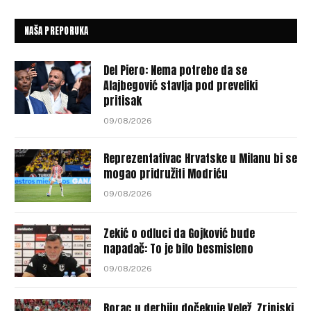
NAŠA PREPORUKA
Del Piero: Nema potrebe da se
Alajbegović stavlja pod preveliki
pritisak
09/08/2026
Reprezentativac Hrvatske u Milanu bi se
mogao pridružiti Modriću
09/08/2026
Zekić o odluci da Gojković bude
napadač: To je bilo besmisleno
09/08/2026
Borac u derbiju dočekuje Velež, Zrinjski