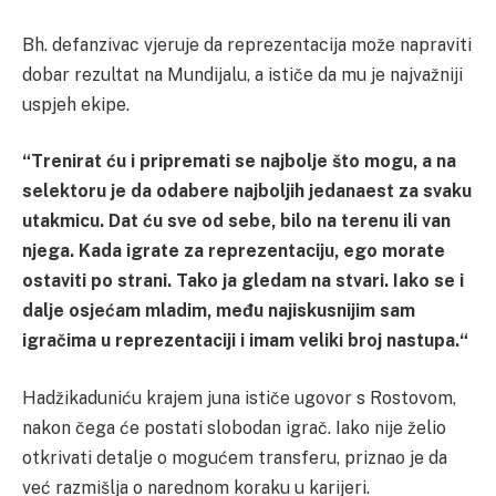
Bh. defanzivac vjeruje da reprezentacija može napraviti
dobar rezultat na Mundijalu, a ističe da mu je najvažniji
uspjeh ekipe.
“Trenirat ću i pripremati se najbolje što mogu, a na
selektoru je da odabere najboljih jedanaest za svaku
utakmicu. Dat ću sve od sebe, bilo na terenu ili van
njega. Kada igrate za reprezentaciju, ego morate
ostaviti po strani. Tako ja gledam na stvari. Iako se i
dalje osjećam mladim, među najiskusnijim sam
igračima u reprezentaciji i imam veliki broj nastupa.“
Hadžikaduniću krajem juna ističe ugovor s Rostovom,
nakon čega će postati slobodan igrač. Iako nije želio
otkrivati detalje o mogućem transferu, priznao je da
već razmišlja o narednom koraku u karijeri.