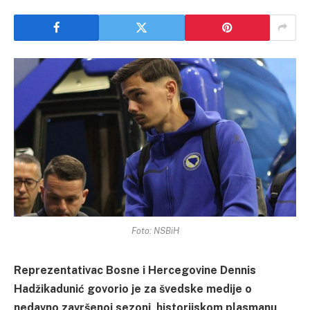
Foto: NSBiH
Reprezentativac Bosne i Hercegovine Dennis
Hadžikadunić govorio je za švedske medije o
nedavno završenoj sezoni, historijskom plasmanu