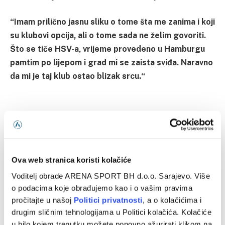
“Imam prilično jasnu sliku o tome šta me zanima i koji
su klubovi opcija, ali o tome sada ne želim govoriti.
Što se tiče HSV-a, vrijeme provedeno u Hamburgu
pamtim po lijepom i grad mi se zaista sviđa. Naravno
da mi je taj klub ostao blizak srcu.“
Dennis Hadžikadunić
Svjetsko prvenstvo
Zmajevi
Ova web stranica koristi kolačiće
Voditelj obrade ARENA SPORT BH d.o.o. Sarajevo. Više
o podacima koje obrađujemo kao i o vašim pravima
Facebook
Twitter
Pinterest
LinkedIn
Tumblr
WhatsApp
Email
Copy
pročitajte u našoj
Politici privatnosti
, a o kolačićima i
drugim sličnim tehnologijama u Politici kolačića. Kolačiće
Link
u bilo kojem trenutku možete ponovno ažurirati klikom na