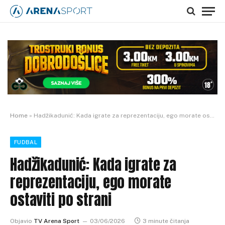
Home
»
Hadžikadunić: Kada igrate za reprezentaciju, ego morate ostaviti po strani
FUDBAL
Hadžikadunić: Kada igrate za
reprezentaciju, ego morate
ostaviti po strani
Objavio
TV Arena Sport
03/06/2026
3 minute čitanja