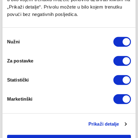
PRETHODNI ČLANAK
SLJEDEĆI ČLANAK
„Prikaži detalje“. Privolu možete u bilo kojem trenutku
Crvena zvezda pronašla
FIFA potvrdila brojeve koje će
povući bez negativnih posljedica.
trenera za narednu sezonu
Zmajevi nositi na Mundijalu
Consent
Nužni
Selection
SLIČNE OBJAVE
Za postavke
Statistički
Marketinški
Prikaži detalje
Del Piero: Nema potrebe da se Alajbegović stavlja pod