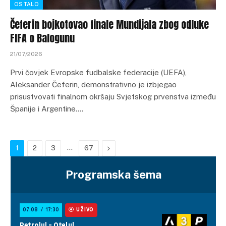
OSTALO
Čeferin bojkotovao finale Mundijala zbog odluke
FIFA o Balogunu
21/07/2026
Prvi čovjek Evropske fudbalske federacije (UEFA),
Aleksander Čeferin, demonstrativno je izbjegao
prisustvovati finalnom okršaju Svjetskog prvenstva između
Španije i Argentine.…
…
Next
1
2
3
67
Programska šema