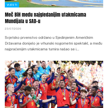
VIJESTI
Meč BiH među najgledanijim utakmicama
Mundijala u SAD-u
23/07/2026
Svjetsko prvenstvo održano u Sjedinjenim Američkim
Državama donijelo je vrhunski nogometni spektakl, a među
najpraćenijim utakmicama turnira našao se i…