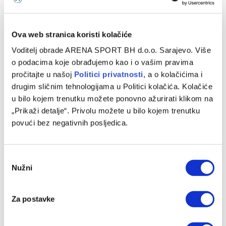
VIJESTI
Cijene reprezentativaca BiH dodatno porasle
nakon Svjetskog prvenstva
Ova web stranica koristi kolačiće
Voditelj obrade ARENA SPORT BH d.o.o. Sarajevo. Više
22/07/2026
o podacima koje obrađujemo kao i o vašim pravima
Dobri nastupi reprezentativaca Bosne i Hercegovine na
pročitajte u našoj
Politici privatnosti
, a o kolačićima i
Svjetskom prvenstvu u Sjevernoj Americi odrazili su se i na
drugim sličnim tehnologijama u Politici kolačića. Kolačiće
njihove tržišne vrijednosti.…
u bilo kojem trenutku možete ponovno ažurirati klikom na
„Prikaži detalje“. Privolu možete u bilo kojem trenutku
povući bez negativnih posljedica.
Consent
Nužni
Selection
Za postavke