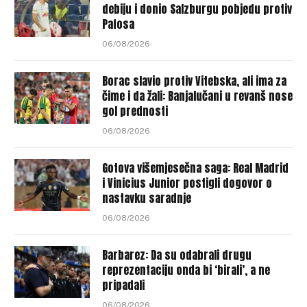
debiju i donio Salzburgu pobjedu protiv
Pafosa
06/08/2026
Borac slavio protiv Vitebska, ali ima za
čime i da žali: Banjalučani u revanš nose
gol prednosti
06/08/2026
Gotova višemjesečna saga: Real Madrid
i Vinicius Junior postigli dogovor o
nastavku saradnje
06/08/2026
Barbarez: Da su odabrali drugu
reprezentaciju onda bi ‘birali’, a ne
pripadali
06/08/2026