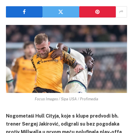
Focus Images / Sipa USA / Profimedia
Nogometaši Hull Cityja, koje s klupe predvodi bh.
trener Sergej Jakirović, odigrali su bez pogodaka
protiv Millwalla u prvom meču polufinala play-offa