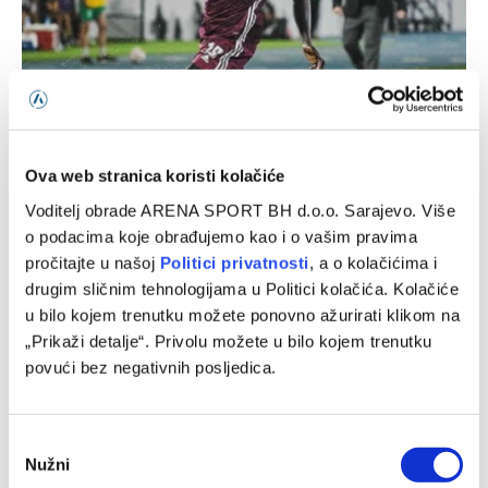
Bivši fudbaler Sarajeva najbolji strijelac brazilske Serije A
Ova web stranica koristi kolačiće
10/08/2026
Voditelj obrade ARENA SPORT BH d.o.o. Sarajevo. Više
o podacima koje obrađujemo kao i o vašim pravima
pročitajte u našoj
Politici privatnosti
, a o kolačićima i
drugim sličnim tehnologijama u Politici kolačića. Kolačiće
u bilo kojem trenutku možete ponovno ažurirati klikom na
„Prikaži detalje“. Privolu možete u bilo kojem trenutku
povući bez negativnih posljedica.
Consent
Nužni
Selection