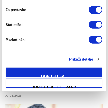
Manchester United napravio zaokret po pitanju statusa
Marcusa Rashforda
Za postavke
09/08/2026
Statistički
Marketinški
Prikaži detalje
DOPUSTI SVE
Nekadašnji mladi reprezentativac BiH realizirao transfer u
DOPUSTI SELEKTIRANO
redove bivšeg prvaka Engleske
09/08/2026