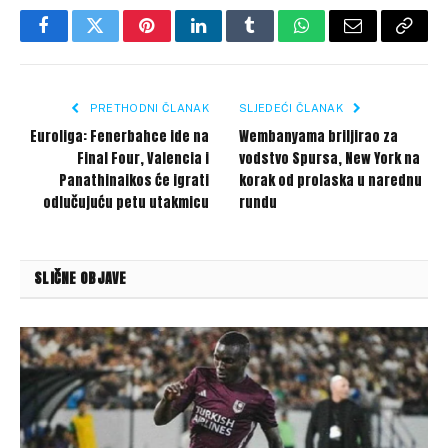
Facebook
Twitter
Pinterest
LinkedIn
Tumblr
WhatsApp
Email
Copy
Link
PRETHODNI ČLANAK
SLJEDEĆI ČLANAK
Euroliga: Fenerbahce ide na
Wembanyama briljirao za
Final Four, Valencia i
vodstvo Spursa, New York na
Panathinaikos će igrati
korak od prolaska u narednu
odlučujuću petu utakmicu
rundu
SLIČNE OBJAVE