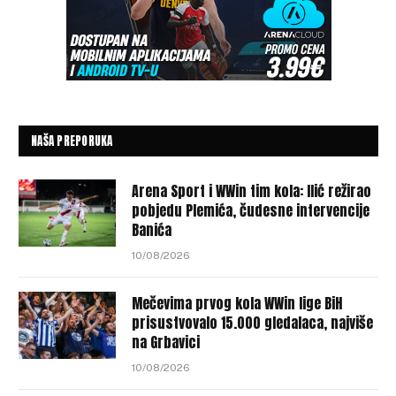
NAŠA PREPORUKA
Arena Sport i WWin tim kola: Ilić režirao
pobjedu Plemića, čudesne intervencije
Banića
10/08/2026
Mečevima prvog kola WWin lige BiH
prisustvovalo 15.000 gledalaca, najviše
na Grbavici
10/08/2026