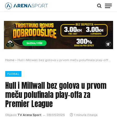
Home
»
Hull i Millwall bez golova u prvom meču polufinala play-offa za Premier League
FUDBAL
Hull i Millwall bez golova u prvom
meču polufinala play-offa za
Premier League
Objavio
TV Arena Sport
08/05/2026
1 minuta čitanja