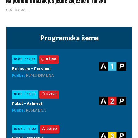
Na pomolu dolazak još jedne zvijezde u Tursku
09/08/2026
Programska šema