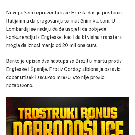
Novopečeni reprezentativac Brazila dao je pristanak
Italijanima da pregovaraju sa matičnim klubom. U
Lombardiji se nadaju da će uspjeti da pobjede
konkurenciju iz Engleske, kao i da bi visina transfera
mogla da iznosi manje od 20 miliona eura.
Bento je upisao dva nastupa za Brazil u martu protiv
Engleske i Španije. Protiv Gordog albiona je ostavio
dobar utisak i sačuvao mrežu, što nije prošlo
nezapaženo.