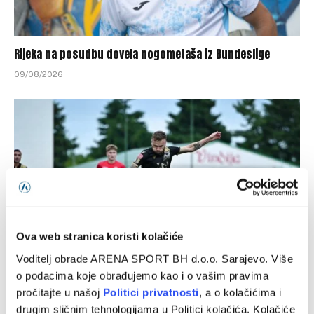
Rijeka na posudbu dovela nogometaša iz Bundeslige
09/08/2026
Ova web stranica koristi kolačiće
Voditelj obrade ARENA SPORT BH d.o.o. Sarajevo. Više
Mario Tičinović karijeru nastavlja u trećeligašu
o podacima koje obrađujemo kao i o vašim pravima
pročitajte u našoj
Politici privatnosti
, a o kolačićima i
09/08/2026
drugim sličnim tehnologijama u Politici kolačića. Kolačiće