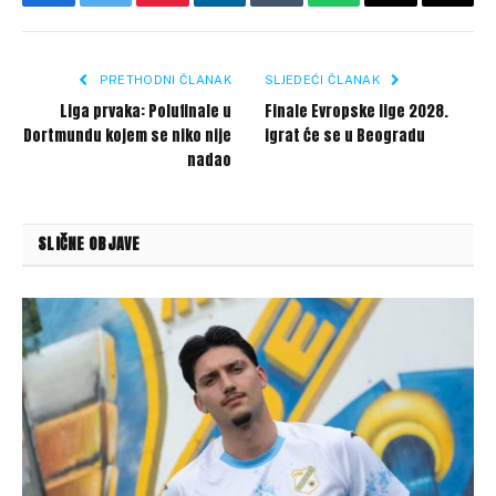
Facebook
Twitter
Pinterest
LinkedIn
Tumblr
WhatsApp
Email
Copy
Link
PRETHODNI ČLANAK
SLJEDEĆI ČLANAK
Liga prvaka: Polufinale u
Finale Evropske lige 2028.
Dortmundu kojem se niko nije
igrat će se u Beogradu
nadao
SLIČNE OBJAVE