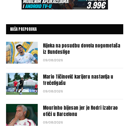
NAŠA PREPORUKA
Rijeka na posudbu dovela nogometaša
iz Bundeslige
09/08/2026
Mario Tičinović karijeru nastavlja u
trećeligašu
09/08/2026
Mourinho bijesan jer je Rodri izabrao
otići u Barcelonu
09/08/2026