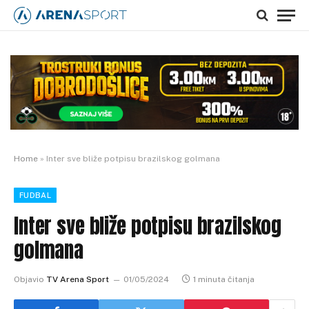
Home
»
Inter sve bliže potpisu brazilskog golmana
FUDBAL
Inter sve bliže potpisu brazilskog
golmana
Objavio
TV Arena Sport
01/05/2024
1 minuta čitanja