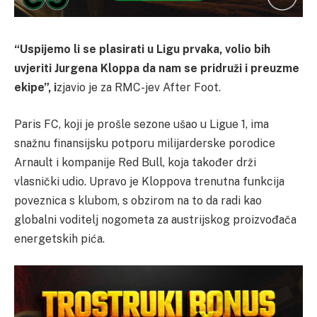
“Uspijemo li se plasirati u Ligu prvaka, volio bih
uvjeriti Jurgena Kloppa da nam se pridruži i preuzme
ekipe”, i
zjavio je za RMC-jev After Foot.
Paris FC, koji je prošle sezone ušao u Ligue 1, ima
snažnu finansijsku potporu milijarderske porodice
Arnault i kompanije Red Bull, koja također drži
vlasnički udio. Upravo je Kloppova trenutna funkcija
poveznica s klubom, s obzirom na to da radi kao
globalni voditelj nogometa za austrijskog proizvođača
energetskih pića.