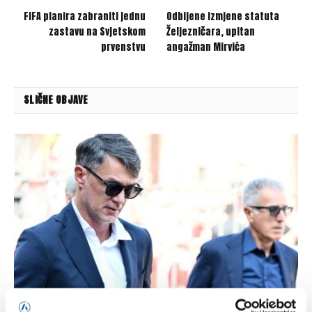
FIFA planira zabraniti jednu
Odbijene izmjene statuta
zastavu na Svjetskom
Željezničara, upitan
prvenstvu
angažman Mirvića
SLIČNE OBJAVE
Maldini govorio o raskolu u italijanskom savezu pa otkrio: