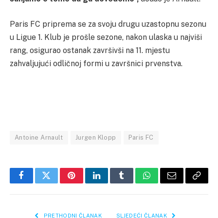
Paris FC priprema se za svoju drugu uzastopnu sezonu
u Ligue 1. Klub je prošle sezone, nakon ulaska u najviši
rang, osigurao ostanak završivši na 11. mjestu
zahvaljujući odličnoj formi u završnici prvenstva.
Antoine Arnault
Jurgen Klopp
Paris FC
Facebook
Twitter
Pinterest
LinkedIn
Tumblr
WhatsApp
Email
Copy
Link
PRETHODNI ČLANAK
SLJEDEĆI ČLANAK