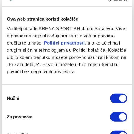
Guardiola nas nije odbio zbog novca
09/08/2026
Ova web stranica koristi kolačiće
Voditelj obrade ARENA SPORT BH d.o.o. Sarajevo. Više
o podacima koje obrađujemo kao i o vašim pravima
pročitajte u našoj
Politici privatnosti
, a o kolačićima i
drugim sličnim tehnologijama u Politici kolačića. Kolačiće
u bilo kojem trenutku možete ponovno ažurirati klikom na
„Prikaži detalje“. Privolu možete u bilo kojem trenutku
povući bez negativnih posljedica.
Consent
Nužni
Selection
Nemanja Anđušić ima novi angažman u karijeri
09/08/2026
Za postavke