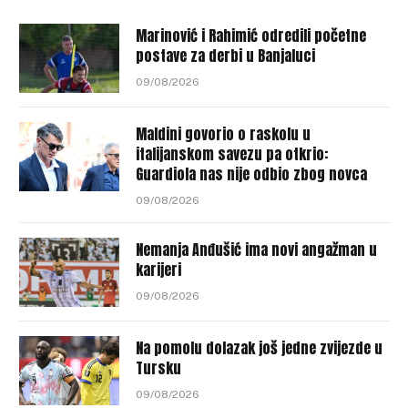
Marinović i Rahimić odredili početne
postave za derbi u Banjaluci
09/08/2026
Maldini govorio o raskolu u
italijanskom savezu pa otkrio:
Guardiola nas nije odbio zbog novca
09/08/2026
Nemanja Anđušić ima novi angažman u
karijeri
09/08/2026
Na pomolu dolazak još jedne zvijezde u
Tursku
09/08/2026