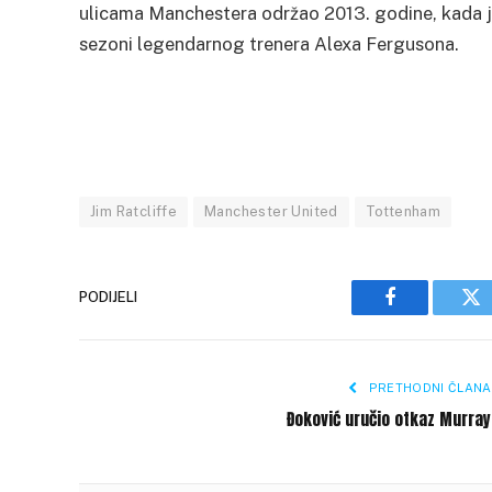
ulicama Manchestera održao 2013. godine, kada je 
sezoni legendarnog trenera Alexa Fergusona.
Jim Ratcliffe
Manchester United
Tottenham
PODIJELI
Facebook
Tw
PRETHODNI ČLANA
Đoković uručio otkaz Murra