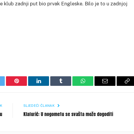
klub zadnji put bio prvak Engleske. Bilo je to u zadnjoj
itter
Pinterest
LinkedIn
Tumblr
WhatsApp
Email
Co
Li
K
SLJEDEĆI ČLANAK
yu
Klafurić: U nogometu se svašta može dogoditi