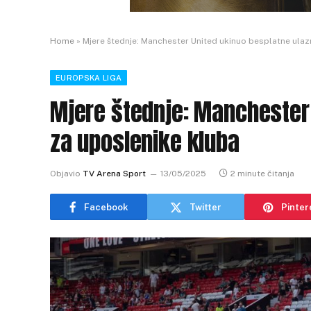
Home
»
Mjere štednje: Manchester United ukinuo besplatne ulaz
EUROPSKA LIGA
Mjere štednje: Manchester 
za uposlenike kluba
Objavio
TV Arena Sport
13/05/2025
2 minute čitanja
Facebook
Twitter
Pinter