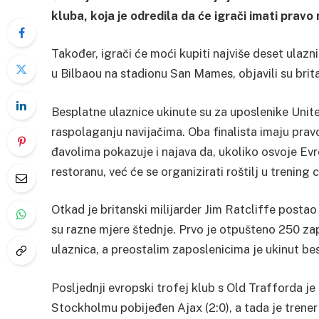
kluba, koja je odredila da će igrači imati pravo
Također, igrači će moći kupiti najviše deset ulazn
u Bilbaou na stadionu San Mames, objavili su brita
Besplatne ulaznice ukinute su za uposlenike Unite
raspolaganju navijačima. Oba finalista imaju prav
đavolima pokazuje i najava da, ukoliko osvoje Ev
restoranu, već će se organizirati roštilj u trening 
Otkad je britanski milijarder Jim Ratcliffe postao
su razne mjere štednje. Prvo je otpušteno 250 z
ulaznica, a preostalim zaposlenicima je ukinut bes
Posljednji evropski trofej klub s Old Trafforda je 
Stockholmu pobijeđen Ajax (2:0), a tada je trener