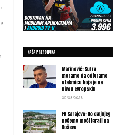
.
ja
NAŠA PREPORUKA
m
Marinović: Sutra
moramo da odigramo
utakmicu koja je na
nivou evropskih
05/08/2026
FK Sarajevo: Do daljnjeg
nećemo moći igrati na
Koševu