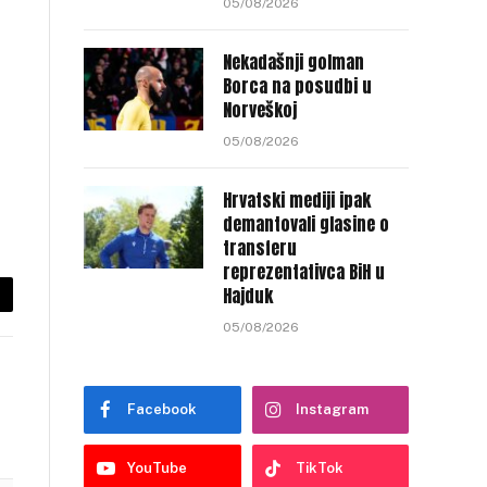
05/08/2026
Nekadašnji golman
Borca na posudbi u
Norveškoj
05/08/2026
Hrvatski mediji ipak
demantovali glasine o
transferu
reprezentativca BiH u
Hajduk
py
05/08/2026
nk
Facebook
Instagram
YouTube
TikTok