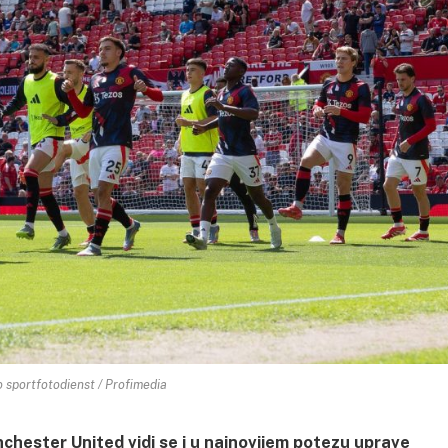
 sportfotodienst / Profimedia
chester United vidi se i u najnovijem potezu uprave