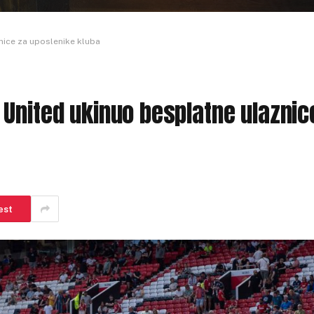
nice za uposlenike kluba
United ukinuo besplatne ulaznic
est