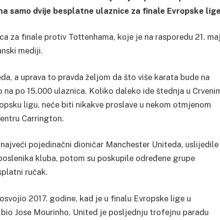
 na samo dvije besplatne ulaznice za finale Evropske lige
ica za finale protiv Tottenhama, koje je na rasporedu 21. ma
nski mediji.
da, a uprava to pravda željom da što više karata bude na
o na po 15.000 ulaznica. Koliko daleko ide štednja u Crveni
ropsku ligu, neće biti nikakve proslave u nekom otmjenom
centru Carrington.
 najveći pojedinačni dioničar Manchester Uniteda, uslijedile
aposlenika kluba, potom su poskupile određene grupe
platni ručak.
osvojio 2017. godine, kad je u finalu Evropske lige u
 bio Jose Mourinho. United je posljednju trofejnu paradu