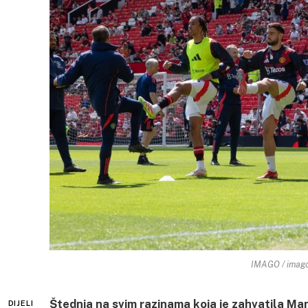
IMAGO / imago
Štednja na svim razinama koja je zahvatila Man
DIJELI