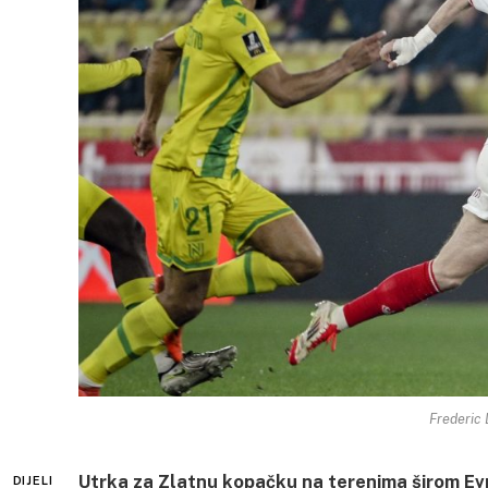
Frederic 
Utrka za Zlatnu kopačku na terenima širom Evr
DIJELI