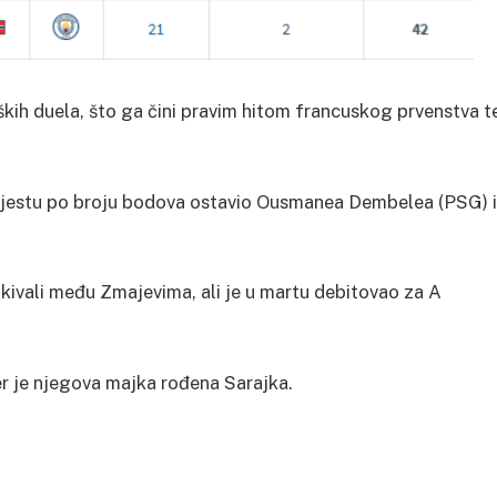
kih duela, što ga čini pravim hitom francuskog prvenstva t
.
mjestu po broju bodova ostavio Ousmanea Dembelea (PSG) i
jkivali među Zmajevima, ali je u martu debitovao za A
er je njegova majka rođena Sarajka.