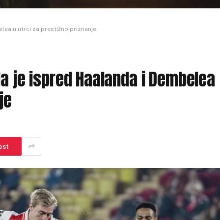
lea u utrci za prestižno priznanje
da je ispred Haalanda i Dembelea
je
est