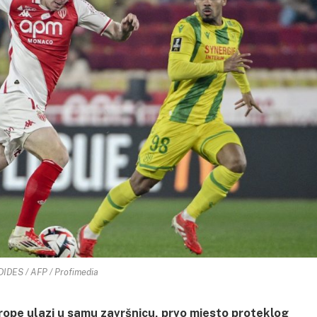
DIDES / AFP / Profimedia
ope ulazi u samu završnicu, prvo mjesto proteklog