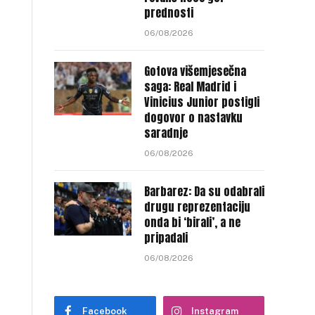
prednosti
06/08/2026
Gotova višemjesečna
saga: Real Madrid i
Vinicius Junior postigli
dogovor o nastavku
saradnje
06/08/2026
Barbarez: Da su odabrali
drugu reprezentaciju
onda bi ‘birali’, a ne
pripadali
06/08/2026
Facebook
Instagram