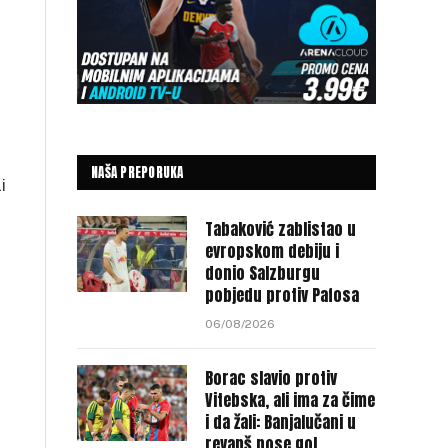
e
NAŠA PREPORUKA
i
Tabaković zablistao u
evropskom debiju i
donio Salzburgu
pobjedu protiv Pafosa
06/08/2026
Borac slavio protiv
Vitebska, ali ima za čime
i da žali: Banjalučani u
revanš nose gol