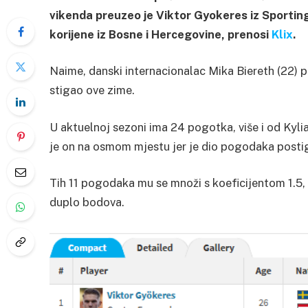
vikenda preuzeo je Viktor Gyokeres iz Sporting
korijene iz Bosne i Hercegovine, prenosi
Klix
.
Naime, danski internacionalac Mika Biereth (22) pr
stigao ove zime.
U aktuelnoj sezoni ima 24 pogotka, više i od Kylia
je on na osmom mjestu jer je dio pogodaka posti
Tih 11 pogodaka mu se množi s koeficijentom 1.5,
duplo bodova.