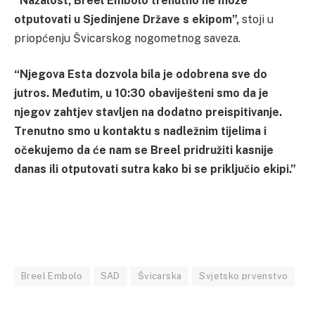
“Nažalost, Breel Embolo trenutno ne može
otputovati u Sjedinjene Države s ekipom”,
stoji u
priopćenju Švicarskog nogometnog saveza.
“Njegova Esta dozvola bila je odobrena sve do
jutros. Međutim, u 10:30 obaviješteni smo da je
njegov zahtjev stavljen na dodatno preispitivanje.
Trenutno smo u kontaktu s nadležnim tijelima i
očekujemo da će nam se Breel pridružiti kasnije
danas ili otputovati sutra kako bi se priključio ekipi.”
Breel Embolo
SAD
Švicarska
Svjetsko prvenstvo