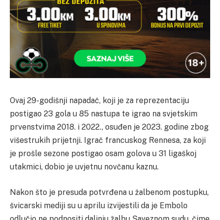
Ovaj 29-godišnji napadač, koji je za reprezentaciju
postigao 23 gola u 85 nastupa te igrao na svjetskim
prvenstvima 2018. i 2022., osuđen je 2023. godine zbog
višestrukih prijetnji. Igrač francuskog Rennesa, za koji
je prošle sezone postigao osam golova u 31 ligaškoj
utakmici, dobio je uvjetnu novčanu kaznu.
Nakon što je presuda potvrđena u žalbenom postupku,
švicarski mediji su u aprilu izvijestili da je Embolo
odlučio ne podnositi daljnju žalbu Saveznom sudu, čime