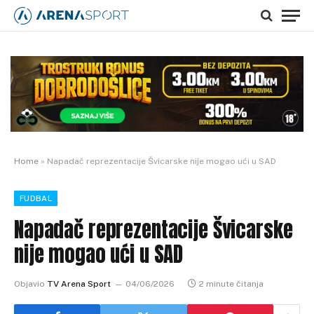
Home
»
Napadač reprezentacije Švicarske nije mogao ući u SAD
FUDBAL
Napadač reprezentacije Švicarske
nije mogao ući u SAD
Objavio
TV Arena Sport
04/06/2026
2 minute čitanja