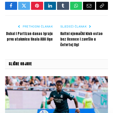
Facebook
Twitter
Pinterest
LinkedIn
Tumblr
WhatsApp
Email
Copy
Link
PRETHODNI ČLANAK
SLJEDEĆI ČLANAK
Dubai i Partizan danas igraju
Kultni njemački klub ostao
prvu utakmicu finala ABA lige
bez licence i završio u
četvrtoj ligi
SLIČNE OBJAVE