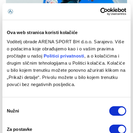
Napoli želi dovesti napadača Real Madrida
Ova web stranica koristi kolačiće
Voditelj obrade ARENA SPORT BH d.o.o. Sarajevo. Više
10/08/2026
o podacima koje obrađujemo kao i o vašim pravima
pročitajte u našoj
Politici privatnosti
, a o kolačićima i
drugim sličnim tehnologijama u Politici kolačića. Kolačiće
u bilo kojem trenutku možete ponovno ažurirati klikom na
„Prikaži detalje“. Privolu možete u bilo kojem trenutku
povući bez negativnih posljedica.
Consent
Nužni
Selection
Liverpool doveo veliko pojačanje iz Barcelone: Araujo
Za postavke