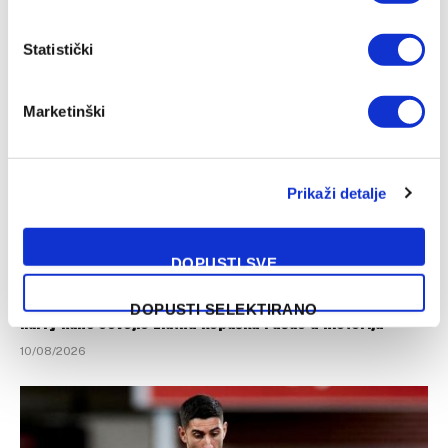
stigao na Anfield
10/08/2026
Statistički
Marketinški
Prikaži detalje
DOPUSTI SVE
DOPUSTI SELEKTIRANO
Harry Kane osvojio Zlatnu kopačku i ušao u historiju
10/08/2026