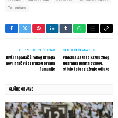
Tottenham
Facebook
Twitter
Pinterest
LinkedIn
Tumblr
WhatsApp
Email
Copy
Link
PRETHODNI ČLANAK
SLJEDEĆI ČLANAK
Bivši napadač Širokog Brijega
Vinicius saznao kaznu zbog
novi igrač višestrukog prvaka
udaranja Dimitrievskog,
Rumunije
stiglo i obrazloženje odluke
SLIČNE OBJAVE