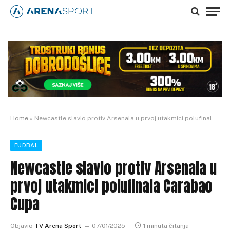
Home
»
Newcastle slavio protiv Arsenala u prvoj utakmici polufinala Carabao Cupa
FUDBAL
Newcastle slavio protiv Arsenala u
prvoj utakmici polufinala Carabao
Cupa
Objavio
TV Arena Sport
07/01/2025
1 minuta čitanja