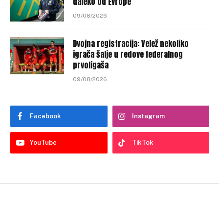
daleko od Evrope
09/08/2026
Dvojna registracija: Velež nekoliko
igrača šalje u redove federalnog
prvoligaša
09/08/2026
Facebook
Instagram
YouTube
TikTok