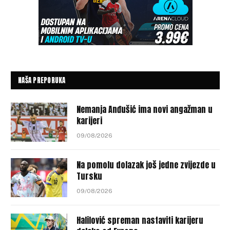
NAŠA PREPORUKA
Nemanja Anđušić ima novi angažman u
karijeri
09/08/2026
Na pomolu dolazak još jedne zvijezde u
Tursku
09/08/2026
Halilović spreman nastaviti karijeru