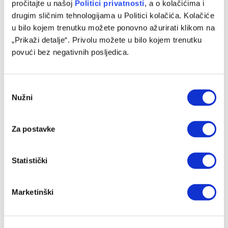
pročitajte u našoj
Politici privatnosti
, a o kolačićima i
drugim sličnim tehnologijama u Politici kolačića. Kolačiće
u bilo kojem trenutku možete ponovno ažurirati klikom na
Na pomolu dolazak još jedne zvijezde u Tursku
„Prikaži detalje“. Privolu možete u bilo kojem trenutku
09/08/2026
povući bez negativnih posljedica.
Consent
Nužni
Selection
Za postavke
Statistički
Marketinški
Halilović spreman nastaviti karijeru daleko od Evrope
09/08/2026