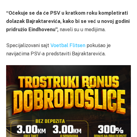
“Očekuje se da će PSV u kratkom roku kompletirati
dolazak Bajraktarevića, kako bi se već u novoj godini
pridružio Eindhovenu”,
naveli su u medijima.
Specijalizovani sajt
Voetbal Flitsen
pokušao je
navijačima PSV-a predstaviti Bajraktarevića.