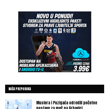
NAŠA PREPORUKA
Muslera i Puzigaća odredili početne
postave za meč na Grbavici