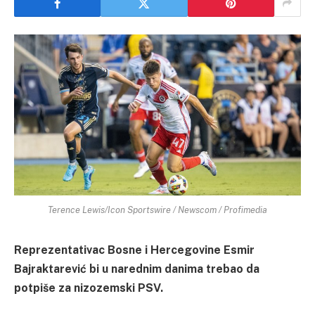
Terence Lewis/Icon Sportswire / Newscom / Profimedia
Reprezentativac Bosne i Hercegovine Esmir
Bajraktarević bi u narednim danima trebao da
potpiše za nizozemski PSV.