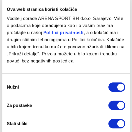
Ova web stranica koristi kolačiće
Voditelj obrade ARENA SPORT BH d.o.o. Sarajevo. Više
o podacima koje obrađujemo kao i o vašim pravima
pročitajte u našoj
Politici privatnosti
, a o kolačićima i
drugim sličnim tehnologijama u Politici kolačića. Kolačiće
u bilo kojem trenutku možete ponovno ažurirati klikom na
„Prikaži detalje“. Privolu možete u bilo kojem trenutku
povući bez negativnih posljedica.
Nakon Muharemovića i Wilsona: Leeds doveo treće
pojačanje i oborio rekord
07/08/2026
Consent
Nužni
Selection
Za postavke
Statistički