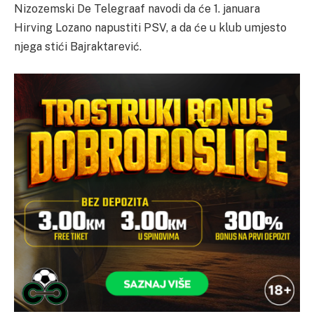
Nizozemski De Telegraaf navodi da će 1. januara
Hirving Lozano napustiti PSV, a da će u klub umjesto
njega stići Bajraktarević.