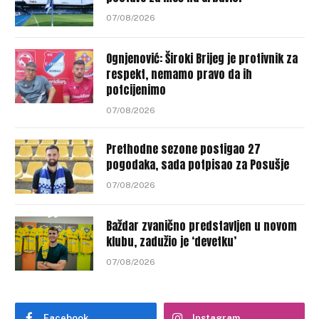
07/08/2026
Ognjenović: Široki Brijeg je protivnik za
respekt, nemamo pravo da ih
potcijenimo
07/08/2026
Prethodne sezone postigao 27
pogodaka, sada potpisao za Posušje
07/08/2026
Baždar zvanično predstavljen u novom
klubu, zadužio je ‘devetku’
07/08/2026
Facebook
Instagram