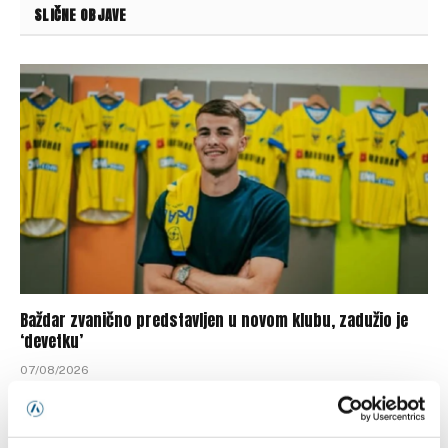
SLIČNE OBJAVE
Baždar zvanično predstavljen u novom klubu, zadužio je
‘devetku’
07/08/2026