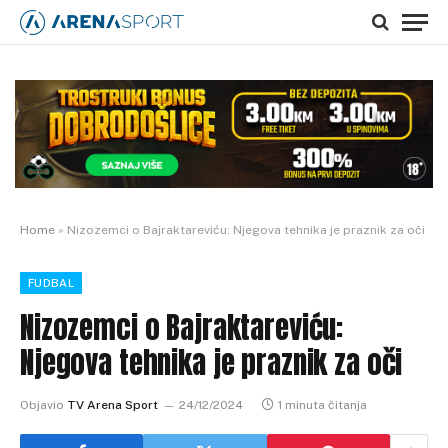
Home
»
Nizozemci o Bajraktareviću: Njegova tehnika je praznik za oči
FUDBAL
Nizozemci o Bajraktareviću:
Njegova tehnika je praznik za oči
Objavio
TV Arena Sport
24/12/2024
1 minuta čitanja