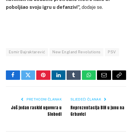
poboljšao svoju igru u defanzivi”,
dodaje se.
Esmir Bajraktarević
New England Revolutions
PSV
Facebook
Twitter
Pinterest
LinkedIn
Tumblr
WhatsApp
Email
Copy
Link
PRETHODNI ČLANAK
SLJEDEĆI ČLANAK
Još jedan raskid ugovora u
Reprezentacija BiH u junu na
Slobodi
Grbavici