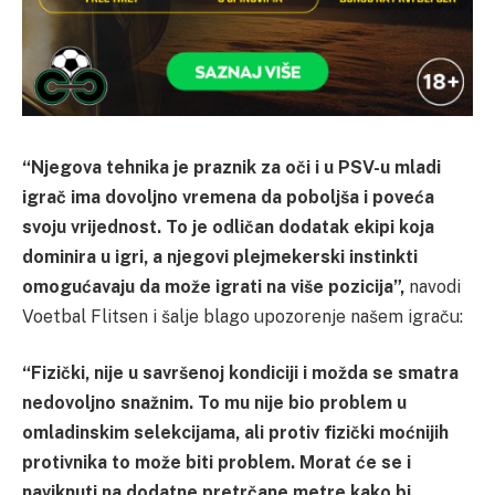
“Njegova tehnika je praznik za oči i u PSV-u mladi
igrač ima dovoljno vremena da poboljša i poveća
svoju vrijednost. To je odličan dodatak ekipi koja
dominira u igri, a njegovi plejmekerski instinkti
omogućavaju da može igrati na više pozicija”,
navodi
Voetbal Flitsen i šalje blago upozorenje našem igraču:
“Fizički, nije u savršenoj kondiciji i možda se smatra
nedovoljno snažnim. To mu nije bio problem u
omladinskim selekcijama, ali protiv fizički moćnijih
protivnika to može biti problem. Morat će se i
naviknuti na dodatne pretrčane metre kako bi