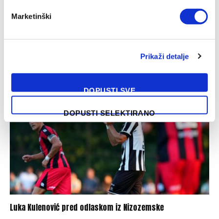
Marketinški
Barcelona preotima kapitena Španije ljutom rivalu
Prikaži detalje
07/08/2026
DOPUSTI SVE
DOPUSTI SELEKTIRANO
Luka Kulenović pred odlaskom iz Nizozemske