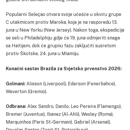
Popularni Seleçao otvara svoje učešće u okviru grupe
C utakmicom protiv Maroka, koja je na rasporedu 13.
juna u New Yorku (New Jersey). Nakon toga, ekspedicija
se seli u Philadelphiju gdje će 19. juna odmjeriti snage
sa Haitijem, dok će grupnu fazu zaključiti susretom
protiv Škotske, 24. juna u Miamiju.
Konačni sastav Brazila za Svjetsko prvenstvo 2026:
Golmani:
Alisson (Liverpool), Ederson (Fenerbahce),
Weverton (Gremio).
Odbrana:
Alex Sandro, Danilo, Leo Pereira (Flamengo),
Bremer (Juventus), Ibanez (Al-Ahli), Wesley (Roma),
Marquinhos (Paris St-Germain), Gabriel (Arsenal),
Douglas Santos (Zenit St. Petersburg).