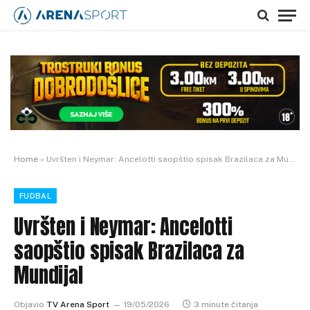
Home
»
Uvršten i Neymar: Ancelotti saopštio spisak Brazilaca za Mundijal
FUDBAL
Uvršten i Neymar: Ancelotti
saopštio spisak Brazilaca za
Mundijal
Objavio
TV Arena Sport
19/05/2026
3 minute čitanja