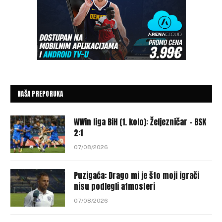
NAŠA PREPORUKA
WWin liga BiH (1. kolo): Željezničar – BSK
2:1
07/08/2026
Puzigaća: Drago mi je što moji igrači
nisu podlegli atmosferi
07/08/2026