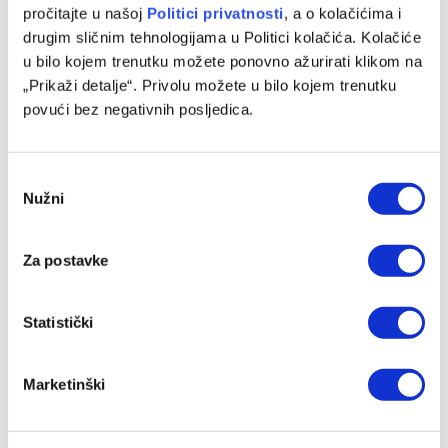
pročitajte u našoj
Politici privatnosti
, a o kolačićima i
drugim sličnim tehnologijama u Politici kolačića. Kolačiće
u bilo kojem trenutku možete ponovno ažurirati klikom na
„Prikaži detalje“. Privolu možete u bilo kojem trenutku
Facebook
Twitter
Pinterest
LinkedIn
Tumblr
WhatsApp
Email
Copy
povući bez negativnih posljedica.
Link
PRETHODNI ČLANAK
SLJEDEĆI ČLANAK
Consent
Krunić: Previše se digla
ABA liga u Zenici: U prodaji
Nužni
Selection
prašina oko pjevanja himne,
ulaznice za meč polufinala
poštujem odluku Barbareza
play-offa
Za postavke
SLIČNE OBJAVE
Statistički
Marketinški