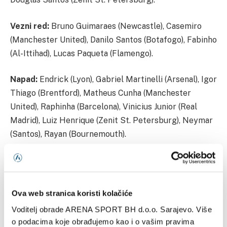
Vezni red:
Bruno Guimaraes (Newcastle), Casemiro
(Manchester United), Danilo Santos (Botafogo), Fabinho
(Al-Ittihad), Lucas Paqueta (Flamengo).
Napad:
Endrick (Lyon), Gabriel Martinelli (Arsenal), Igor
Thiago (Brentford), Matheus Cunha (Manchester
United), Raphinha (Barcelona), Vinicius Junior (Real
Madrid), Luiz Henrique (Zenit St. Petersburg), Neymar
(Santos), Rayan (Bournemouth).
Ova web stranica koristi kolačiće
Voditelj obrade ARENA SPORT BH d.o.o. Sarajevo. Više
Brazil
Carlo Ancelotti
Neymar
o podacima koje obrađujemo kao i o vašim pravima
Svjetsko prvenstvo