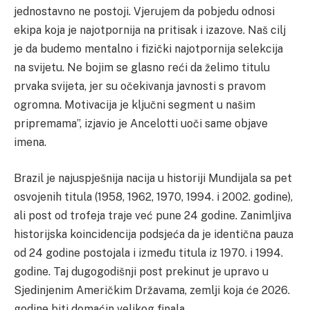
jednostavno ne postoji. Vjerujem da pobjedu odnosi
ekipa koja je najotpornija na pritisak i izazove. Naš cilj
je da budemo mentalno i fizički najotpornija selekcija
na svijetu. Ne bojim se glasno reći da želimo titulu
prvaka svijeta, jer su očekivanja javnosti s pravom
ogromna. Motivacija je ključni segment u našim
pripremama”, izjavio je Ancelotti uoči same objave
imena.
Brazil je najuspješnija nacija u historiji Mundijala sa pet
osvojenih titula (1958, 1962, 1970, 1994. i 2002. godine),
ali post od trofeja traje već pune 24 godine. Zanimljiva
historijska koincidencija podsjeća da je identična pauza
od 24 godine postojala i između titula iz 1970. i 1994.
godine. Taj dugogodišnji post prekinut je upravo u
Sjedinjenim Američkim Državama, zemlji koja će 2026.
godine biti domaćin velikog finala.