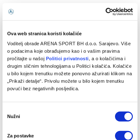
Standings provided by
Sofascore
Ova web stranica koristi kolačiće
Voditelj obrade ARENA SPORT BH d.o.o. Sarajevo. Više
o podacima koje obrađujemo kao i o vašim pravima
pročitajte u našoj
Politici privatnosti
, a o kolačićima i
Crystal Palace
Leicester City
Manchester United
drugim sličnim tehnologijama u Politici kolačića. Kolačiće
u bilo kojem trenutku možete ponovno ažurirati klikom na
Nottingham Forest
Premier League
Tottenham
„Prikaži detalje“. Privolu možete u bilo kojem trenutku
West Ham United
povući bez negativnih posljedica.
Consent
Facebook
Twitter
Pinterest
LinkedIn
Tumblr
WhatsApp
Email
Copy
Nužni
Selection
Link
Za postavke
PRETHODNI ČLANAK
SLJEDEĆI ČLANAK