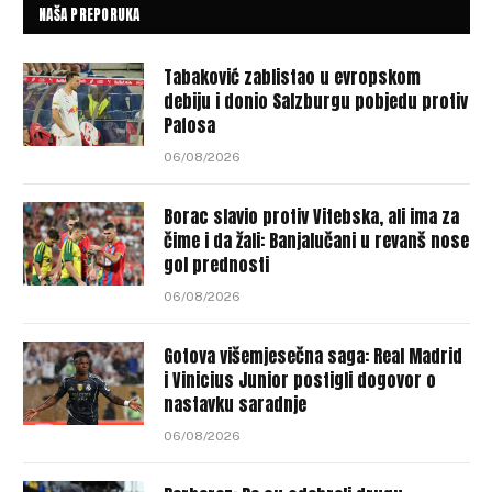
NAŠA PREPORUKA
Tabaković zablistao u evropskom
debiju i donio Salzburgu pobjedu protiv
Pafosa
06/08/2026
Borac slavio protiv Vitebska, ali ima za
čime i da žali: Banjalučani u revanš nose
gol prednosti
06/08/2026
Gotova višemjesečna saga: Real Madrid
i Vinicius Junior postigli dogovor o
nastavku saradnje
06/08/2026