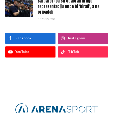
Barbarez: Da su odabrali drugu
reprezentaciju onda bi ‘birali’, a ne
pripadali
06/08/2026
Facebook
Instagram
YouTube
TikTok