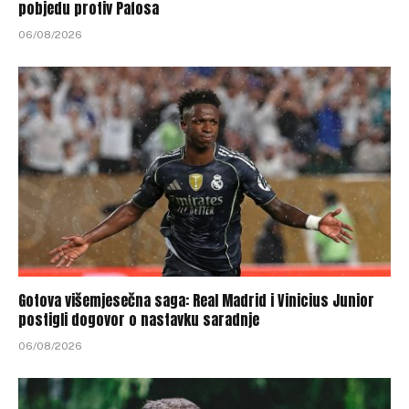
pobjedu protiv Pafosa
06/08/2026
Gotova višemjesečna saga: Real Madrid i Vinicius Junior
postigli dogovor o nastavku saradnje
06/08/2026