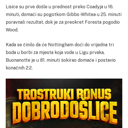
Lisice su prve došle u prednost preko Coadyja u 16.
minuti, domaći su pogotkom Gibbs-Whitea u 25. minuti
poravnali rezultat, dok je za preokret Foresta pogodio
Wood.
Kada se činilo da će Nottingham doći do vrijedna tri
boda u borbi za mjesta koja vode u Ligu prvaka,
Buonanotte je u 81. minuti šokirao domaće i postavio
konačnih 2:2.