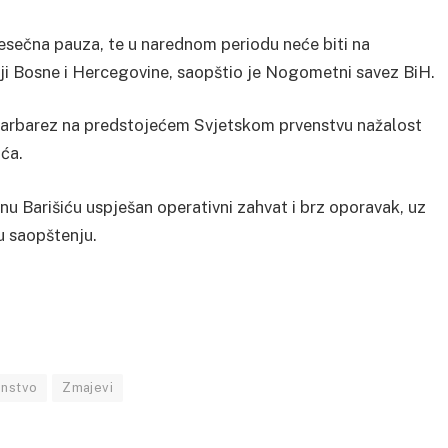
esečna pauza, te u narednom periodu neće biti na
iji Bosne i Hercegovine, saopštio je Nogometni savez BiH.
arbarez na predstojećem Svjetskom prvenstvu nažalost
ća.
u Barišiću uspješan operativni zahvat i brz oporavak, uz
 u saopštenju.
enstvo
Zmajevi