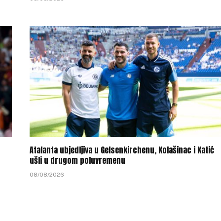
Atalanta ubjedljiva u Gelsenkirchenu, Kolašinac i Katić
ušli u drugom poluvremenu
08/08/2026