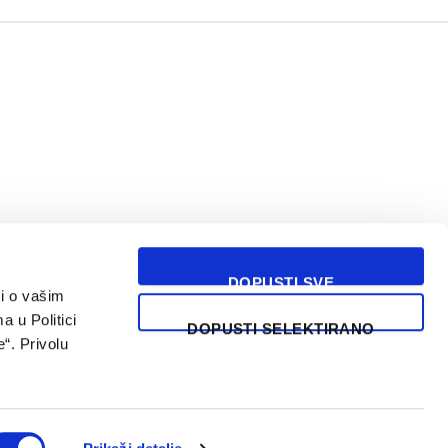
DOPUSTI SVE
i o vašim
USLOVI KORIŠĆENJA
a u Politici
DOPUSTI SELEKTIRANO
“. Privolu