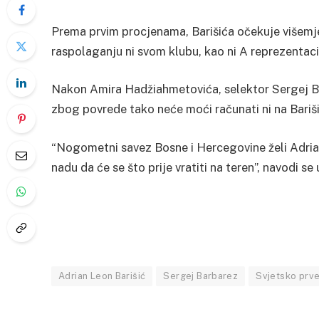
Prema prvim procjenama, Barišića očekuje višemj
raspolaganju ni svom klubu, kao ni A reprezentac
Nakon Amira Hadžiahmetovića, selektor Sergej B
zbog povrede tako neće moći računati ni na Bariši
“Nogometni savez Bosne i Hercegovine želi Adrian
nadu da će se što prije vratiti na teren”, navodi se
Adrian Leon Barišić
Sergej Barbarez
Svjetsko prv