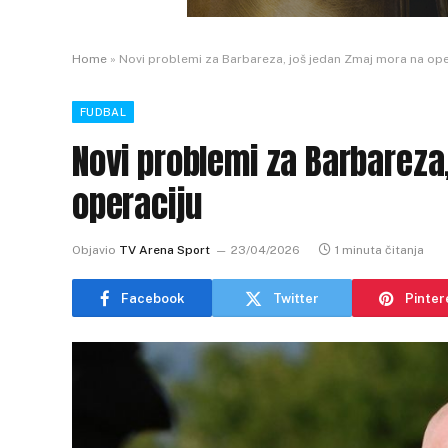
Home
»
Novi problemi za Barbareza, još jedan Zmaj mora na ope
FUDBAL
Novi problemi za Barbareza
operaciju
Objavio
TV Arena Sport
23/04/2026
1 minuta čitanja
Facebook
Twitter
Pinter