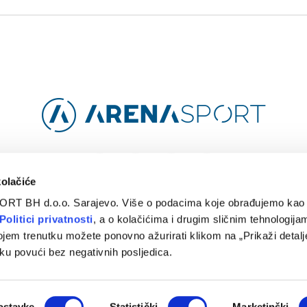
Facebook
Instagram
YouTube
TikTok
kolačiće
ORT BH d.o.o. Sarajevo. Više o podacima koje obrađujemo kao 
O
ARENA CLOUD
KONTAKT
POLITIKA PRIVATNOSTI
Politici privatnosti
, a o kolačićima i drugim sličnim tehnologijam
ojem trenutku možete ponovno ažurirati klikom na „Prikaži detalje
© 2024 Arena Sport. Designed by
WEBMAHER
.
ku povući bez negativnih posljedica.
ostavke
Statistički
Marketinški