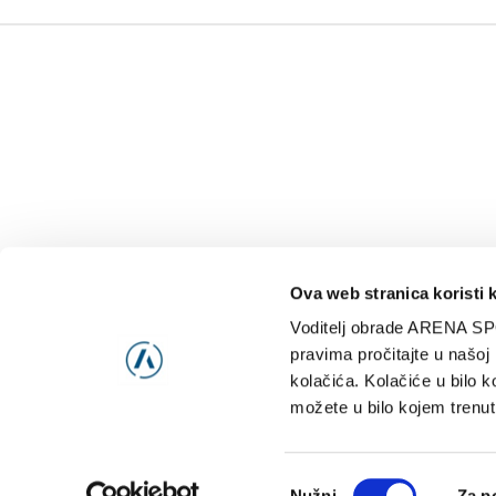
Ova web stranica koristi 
Voditelj obrade ARENA SP
NAJNOVIJE
VIDE
pravima pročitajte u našoj
kolačića. Kolačiće u bilo k
možete u bilo kojem trenut
Consent
Nužni
Za p