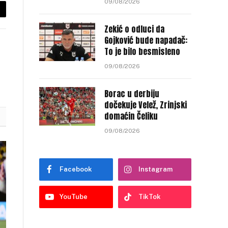
09/08/2026
py
Zekić o odluci da
nk
Gojković bude napadač:
To je bilo besmisleno
09/08/2026
Borac u derbiju
dočekuje Velež, Zrinjski
domaćin Čeliku
09/08/2026
Facebook
Instagram
YouTube
TikTok