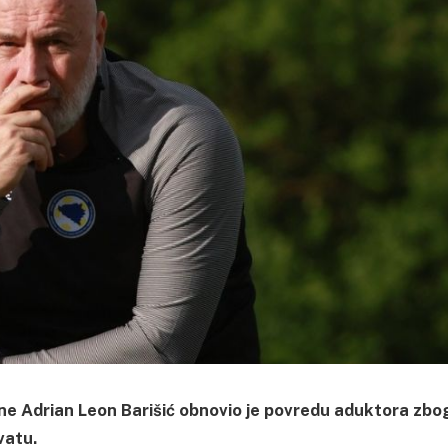
e Adrian Leon Barišić obnovio je povredu aduktora zbo
vatu.