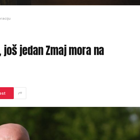
raciju
, još jedan Zmaj mora na
est