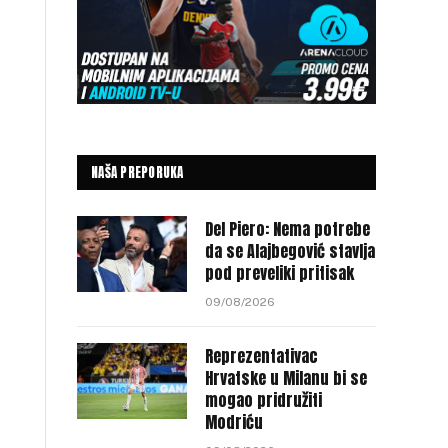
NAŠA PREPORUKA
Del Piero: Nema potrebe
da se Alajbegović stavlja
pod preveliki pritisak
09/08/2026
Reprezentativac
Hrvatske u Milanu bi se
mogao pridružiti
Modriću