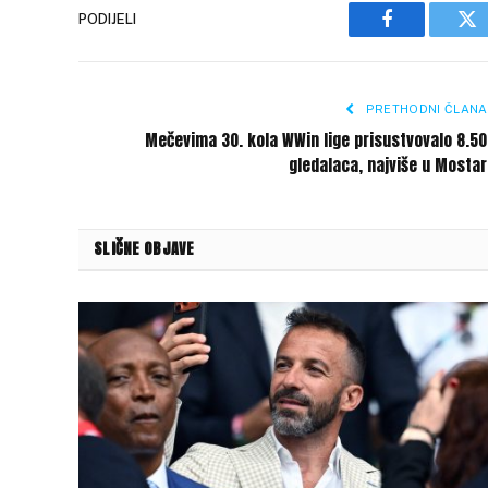
PODIJELI
Facebook
Tw
PRETHODNI ČLANA
Mečevima 30. kola WWin lige prisustvovalo 8.5
gledalaca, najviše u Mosta
SLIČNE OBJAVE