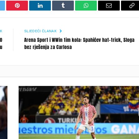
itter
Pinterest
LinkedIn
Tumblr
WhatsApp
Email
Co
Li
K
SLJEDEĆI ČLANAK
00
Arena Sport i WWin tim kola: Spahićev hat-trick, Sloga
ru
bez rješenja za Carlosa