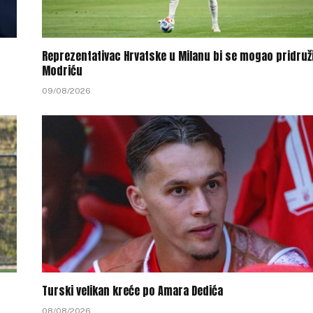
Reprezentativac Hrvatske u Milanu bi se mogao pridruži
Modriću
09/08/2026
Turski velikan kreće po Amara Dedića
08/08/2026