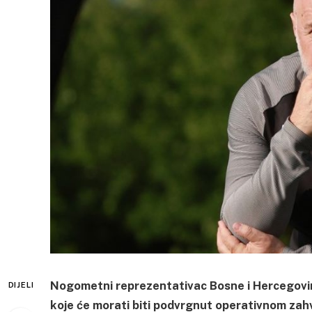
Nogometni reprezentativac Bosne i Hercegovin
DIJELI
koje će morati biti podvrgnut operativnom zah