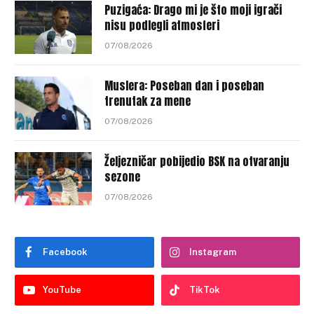
Puzigaća: Drago mi je što moji igrači
nisu podlegli atmosferi
07/08/2026
Muslera: Poseban dan i poseban
trenutak za mene
07/08/2026
Željezničar pobijedio BSK na otvaranju
sezone
07/08/2026
Facebook
Instagram
YouTube
TikTok