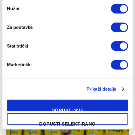
Consent
Nužni
Selection
Za postavke
Statistički
Marketinški
Italijanski mediji: Alajbegović sutra debituje za Juventus
Prikaži detalje
07/08/2026
DOPUSTI SVE
DOPUSTI SELEKTIRANO