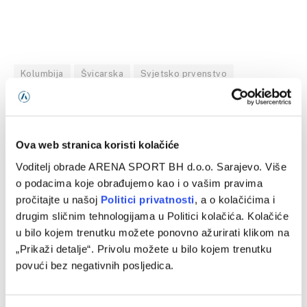
Kolumbija
Švicarska
Svjetsko prvenstvo
Facebook
Twitter
Pinterest
LinkedIn
Tumblr
WhatsApp
Email
Copy
Ova web stranica koristi kolačiće
Link
Voditelj obrade ARENA SPORT BH d.o.o. Sarajevo. Više
o podacima koje obrađujemo kao i o vašim pravima
PRETHODNI ČLANAK
SLJEDEĆI ČLANAK
pročitajte u našoj
Politici privatnosti
, a o kolačićima i
Borac i Levski remizirali u
Minnesota Twins – Los
drugim sličnim tehnologijama u Politici kolačića. Kolačiće
prvom meču, revanš odlučuje
Angeles Angels, MLB liga
putnika dalje
u bilo kojem trenutku možete ponovno ažurirati klikom na
„Prikaži detalje“. Privolu možete u bilo kojem trenutku
povući bez negativnih posljedica.
SLIČNE OBJAVE