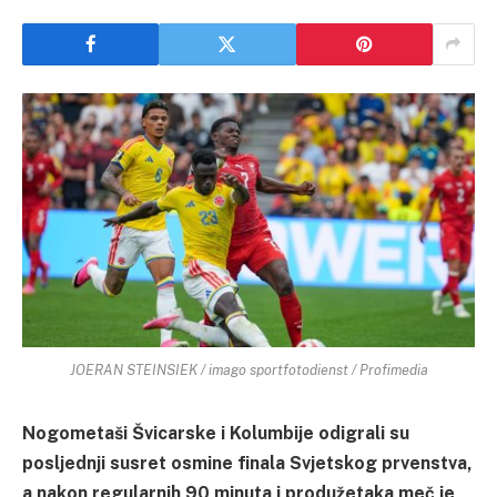
JOERAN STEINSIEK / imago sportfotodienst / Profimedia
Nogometaši Švicarske i Kolumbije odigrali su
posljednji susret osmine finala Svjetskog prvenstva,
a nakon regularnih 90 minuta i produžetaka meč je