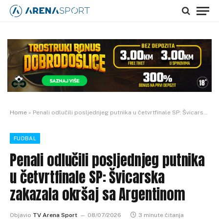
Home
»
Penali odlučili posljednjeg putnika u četvrtfinale SP: Švicarska zakazala okršaj sa Argentinom
FUDBAL
Penali odlučili posljednjeg putnika
u četvrtfinale SP: Švicarska
zakazala okršaj sa Argentinom
Objavio
TV Arena Sport
08/07/2026
3 minute čitanja