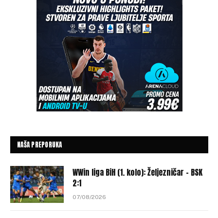
NAŠA PREPORUKA
WWin liga BiH (1. kolo): Željezničar – BSK
2:1
07/08/2026