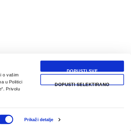
DOPUSTI SVE
i o vašim
USLOVI KORIŠĆENJA
a u Politici
DOPUSTI SELEKTIRANO
“. Privolu
Prikaži detalje