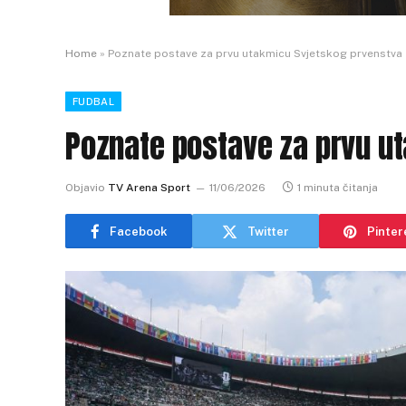
Home
»
Poznate postave za prvu utakmicu Svjetskog prvenstva
FUDBAL
Poznate postave za prvu u
Objavio
TV Arena Sport
11/06/2026
1 minuta čitanja
Facebook
Twitter
Pinter