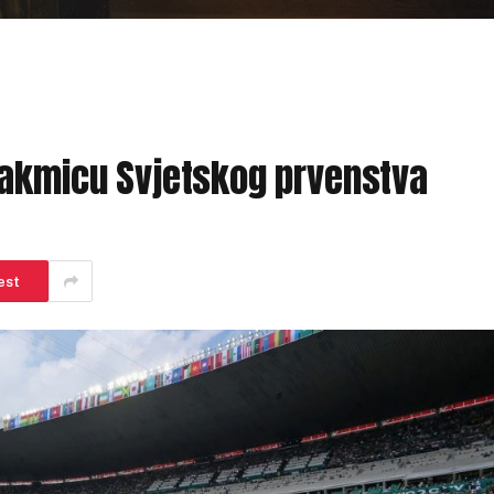
takmicu Svjetskog prvenstva
est