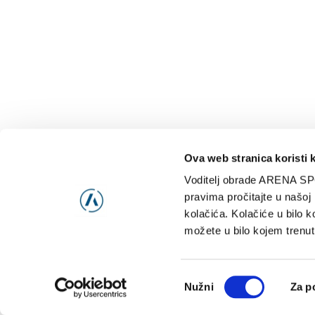
Ova web stranica koristi 
Voditelj obrade ARENA SP
NAJNOVIJE
VIDE
pravima pročitajte u našoj
kolačića. Kolačiće u bilo k
možete u bilo kojem trenut
Consent
Nužni
Za p
Selection