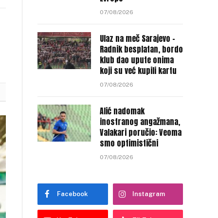
nk
07/08/2026
Ulaz na meč Sarajevo –
Radnik besplatan, bordo
klub dao upute onima
koji su već kupili kartu
07/08/2026
Alić nadomak
inostranog angažmana,
Valakari poručio: Veoma
smo optimistični
07/08/2026
Facebook
Instagram