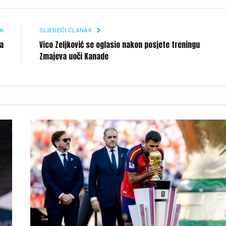
Li
K
SLJEDEĆI ČLANAK
na
Vico Zeljković se oglasio nakon posjete treningu
Zmajeva uoči Kanade