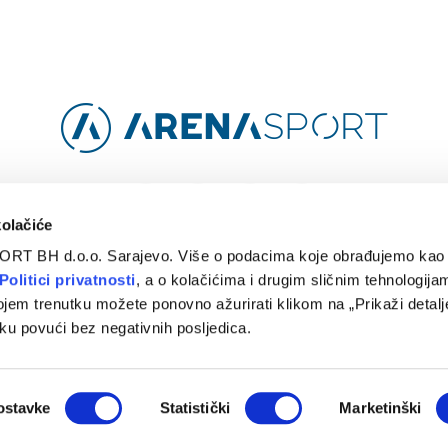
Facebook
Instagram
YouTube
TikTok
kolačiće
ORT BH d.o.o. Sarajevo. Više o podacima koje obrađujemo kao 
O
ARENA CLOUD
KONTAKT
POLITIKA PRIVATNOSTI
Politici privatnosti
, a o kolačićima i drugim sličnim tehnologijam
ojem trenutku možete ponovno ažurirati klikom na „Prikaži detalje
© 2024 Arena Sport. Designed by
WEBMAHER
.
ku povući bez negativnih posljedica.
ostavke
Statistički
Marketinški