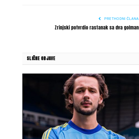
PRETHODNI ČLANA
Zrinjski potvrdio rastanak sa dva golma
SLIČNE OBJAVE