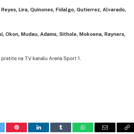
Reyes, Lira, Quinones, Fidalgo, Gutierrez, Alvarado,
isi, Okon, Mudau, Adams, Sithole, Mokoena, Rayners,
 pratite na TV kanalu Arena Sport 1.
itter
Pinterest
LinkedIn
Tumblr
WhatsApp
Email
Co