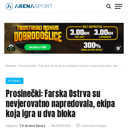
Home
»
Prosinečki: Farska Ostrva su nevjerovatno napredovala, ekipa koja igra u dva bloka
FUDBAL
Prosinečki: Farska Ostrva su
nevjerovatno napredovala, ekipa
koja igra u dva bloka
Objavio
TV Arena Sport
26/03/2025
1 minuta čitanja