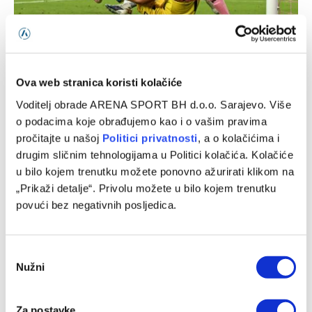
Messi dva puta tresao mrežu i oborio rerkord
06/08/2026
Ova web stranica koristi kolačiće
Voditelj obrade ARENA SPORT BH d.o.o. Sarajevo. Više
o podacima koje obrađujemo kao i o vašim pravima
pročitajte u našoj
Politici privatnosti
, a o kolačićima i
drugim sličnim tehnologijama u Politici kolačića. Kolačiće
u bilo kojem trenutku možete ponovno ažurirati klikom na
„Prikaži detalje“. Privolu možete u bilo kojem trenutku
povući bez negativnih posljedica.
Consent
Alajbegović debituje u subotu za Juventus, odabrao i broj
Nužni
Selection
koji će nositi
06/08/2026
Za postavke