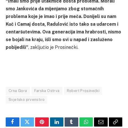
“Imali smo prije utakmice dosta problema. Morali
smo Jankovića da mijenjamo zbog stomačnih
problema koje je imao i prije meča. Donijeli su nam
Kuč i Camaj dosta, Radulović isto tako sa udarcem i
centaršutevima. Ova generacija ima hrabrosti, nismo
se bojali na kraju, išli smo svi u napad i zasluženo
pobijedili”
, zaključio je Prosinečki.
Crna Gora
Farska Ostrva
Robert Prosinečki
Svjetsko prvenstvo
Facebook
Twitter
Pinterest
LinkedIn
Tumblr
WhatsApp
Email
Copy