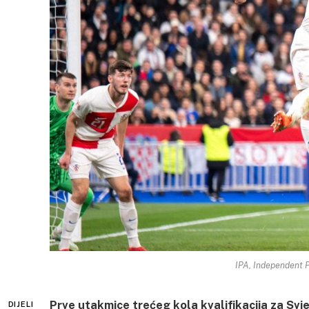
IPA, Independent 
Prve utakmice trećeg kola kvalifikacija za Svj
DIJELI