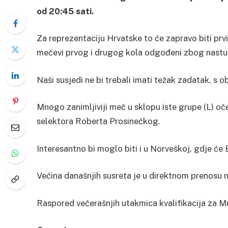
od 20:45 sati.
Za reprezentaciju Hrvatske to će zapravo biti prvi
mečevi prvog i drugog kola odgođeni zbog nastupa
Naši susjedi ne bi trebali imati težak zadatak, s 
Mnogo zanimljiviji meč u sklopu iste grupe (L) o
selektora Roberta Prosinečkog.
Interesantno bi moglo biti i u Norveškoj, gdje će E
Većina današnjih susreta je u direktnom prenosu 
Raspored večerašnjih utakmica kvalifikacija za Mu