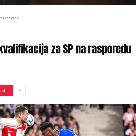
edu večeras
kvalifikacija za SP na rasporedu
est