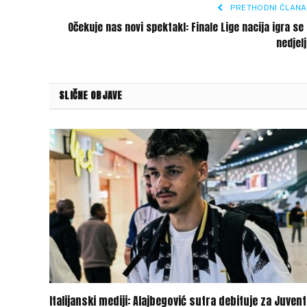
PRETHODNI ČLANA
Očekuje nas novi spektakl: Finale Lige nacija igra se
nedjel
SLIČNE OBJAVE
Italijanski mediji: Alajbegović sutra debituje za Juven