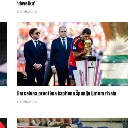
‘devetku’
07/08/2026
Barcelona preotima kapitena Španije ljutom rivalu
07/08/2026