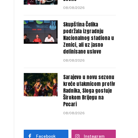
08/08/2026
Skupština Čelika
podržala izgradnju
Nacionalnog stadiona u
Zenici, ali uz jasno
definisane uslove
08/08/2026
Sarajevo u novu sezonu
kreće utakmicom protiv
Radnika, Sloga gostuje
Širokom Brijegu na
Pecari
08/08/2026
Facebook
Instagram