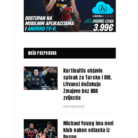
NAŠA PREPORUKA
Kurtinaitis objavio
spisak za Tursku i BiH,
Litvanci dočekuju
Zmajeve bez NBA
zvijezda
08/08/2026
Michael Young ima novi
klub nakon odlaska iz
Bosne