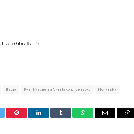
rva i Gibraltar 0.
Italija
Kvalifikacije za Svjetsko prvenstvo
Norveška
itter
Pinterest
LinkedIn
Tumblr
WhatsApp
Email
Co
Li