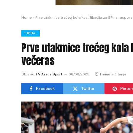
Home
»
Prve utakmice trećeg kola kvalifikacija za SP na raspor
FUDBAL
Prve utakmice trećeg kola 
večeras
Objavio
TV Arena Sport
06/06/2025
1 minuta čitanja
Facebook
Twitter
Pinter