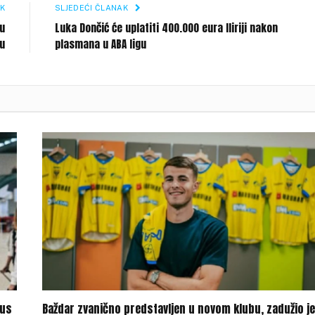
K
SLJEDEĆI ČLANAK
 u
Luka Dončić će uplatiti 400.000 eura Iliriji nakon
ju
plasmana u ABA ligu
tus
Baždar zvanično predstavljen u novom klubu, zadužio je