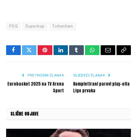
PSG
Superkup
Tottenham
Facebook
Twitter
Pinterest
LinkedIn
Tumblr
WhatsApp
Email
Copy
Link
PRETHODNI ČLANAK
SLJEDEĆI ČLANAK
Eurobasket 2025 na TV Arena
Kompletirani parovi play-offa
Sport
Lige prvaka
SLIČNE OBJAVE