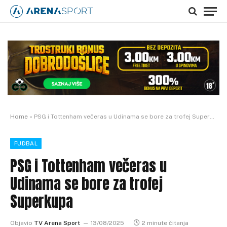
Home
»
PSG i Tottenham večeras u Udinama se bore za trofej Superkupa
FUDBAL
PSG i Tottenham večeras u
Udinama se bore za trofej
Superkupa
Objavio
TV Arena Sport
13/08/2025
2 minute čitanja