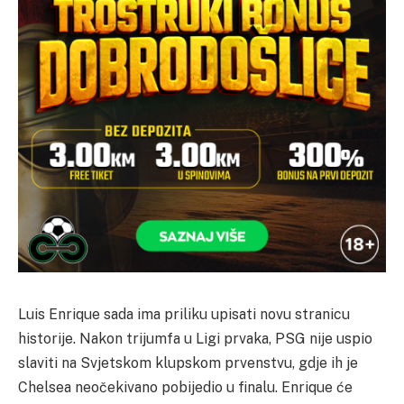
Luis Enrique sada ima priliku upisati novu stranicu
historije. Nakon trijumfa u Ligi prvaka, PSG nije uspio
slaviti na Svjetskom klupskom prvenstvu, gdje ih je
Chelsea neočekivano pobijedio u finalu. Enrique će