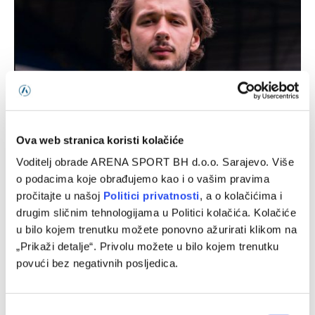
Ova web stranica koristi kolačiće
Nakon Muharemovića i Wilsona: Leeds doveo treće
Voditelj obrade ARENA SPORT BH d.o.o. Sarajevo. Više
pojačanje i oborio rekord
o podacima koje obrađujemo kao i o vašim pravima
pročitajte u našoj
Politici privatnosti
, a o kolačićima i
07/08/2026
drugim sličnim tehnologijama u Politici kolačića. Kolačiće
u bilo kojem trenutku možete ponovno ažurirati klikom na
„Prikaži detalje“. Privolu možete u bilo kojem trenutku
povući bez negativnih posljedica.
Consent