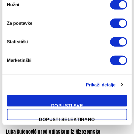
Nužni
Selection
Za postavke
Barcelona preotima kapitena Španije ljutom rivalu
Statistički
07/08/2026
Marketinški
Prikaži detalje
DOPUSTI SVE
DOPUSTI SELEKTIRANO
Luka Kulenović pred odlaskom iz Nizozemske