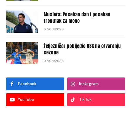
Muslera: Poseban dan i poseban
trenutak za mene
07/08/2026
Željezničar pobijedio BSK na otvaranju
sezone
07/08/2026
Facebook
Instagram
YouTube
TikTok