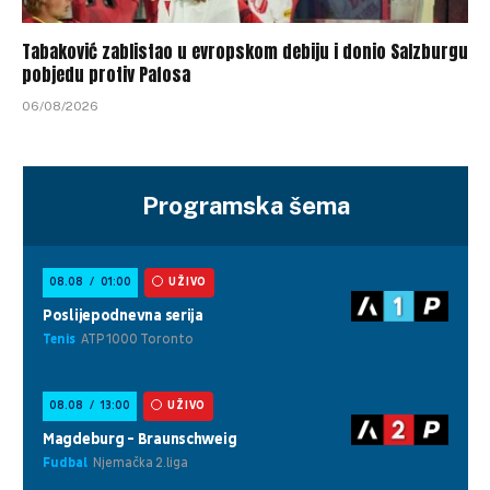
Tabaković zablistao u evropskom debiju i donio Salzburgu
pobjedu protiv Pafosa
06/08/2026
Programska šema