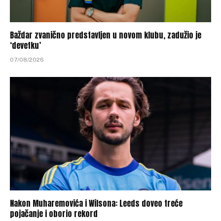
Baždar zvanično predstavljen u novom klubu, zadužio je
‘devetku’
07/08/2026
Nakon Muharemovića i Wilsona: Leeds doveo treće
pojačanje i oborio rekord