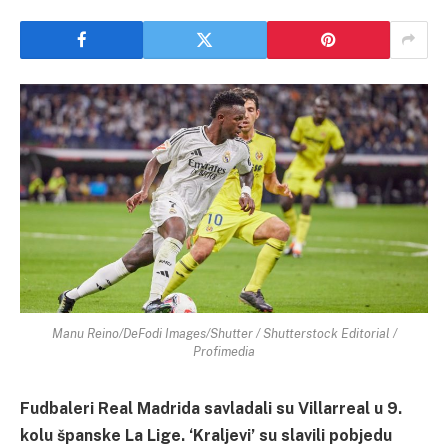
Manu Reino/DeFodi Images/Shutter / Shutterstock Editorial /
Profimedia
Fudbaleri Real Madrida savladali su Villarreal u 9.
kolu španske La Lige. ‘Kraljevi’ su slavili pobjedu