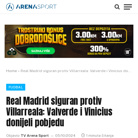
Home
»
Real Madrid siguran protiv Villarreala: Valverde i Vinicius donijeli pobjedu
FUDBAL
Real Madrid siguran protiv
Villarreala: Valverde i Vinicius
donijeli pobjedu
Objavio
TV Arena Sport
05/10/2024
1 minuta čitanja