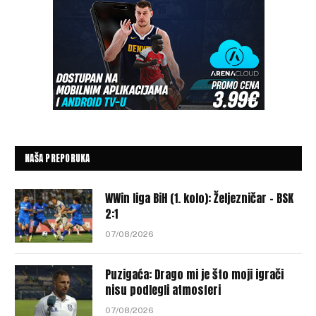
NAŠA PREPORUKA
WWin liga BiH (1. kolo): Željezničar – BSK
2:1
07/08/2026
Puzigaća: Drago mi je što moji igrači
nisu podlegli atmosferi
07/08/2026