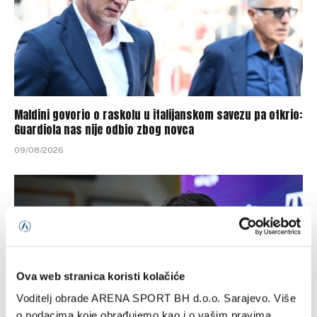
Maldini govorio o raskolu u italijanskom savezu pa otkrio:
Guardiola nas nije odbio zbog novca
09/08/2026
Ova web stranica koristi kolačiće
Voditelj obrade ARENA SPORT BH d.o.o. Sarajevo. Više
o podacima koje obrađujemo kao i o vašim pravima