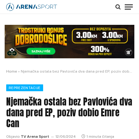
Home
»
Njemačka ostala bez Pavlovića dva dana pred EP, poziv dobio Emre Can
REPREZENTACIJE
Njemačka ostala bez Pavlovića dva
dana pred EP, poziv dobio Emre
Can
Objavio
TV Arena Sport
12/06/2024
1 minuta čitanja