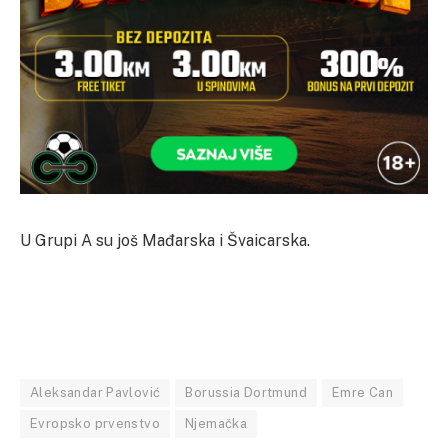
U Grupi A su još Mađarska i Švaicarska.
Aleksandar Pavlović
Borussia Dortmund
Emre Can
Evropsko prvenstvo
Njemačka