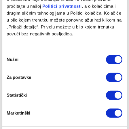
pročitajte u našoj
Politici privatnosti
, a o kolačićima i
drugim sličnim tehnologijama u Politici kolačića. Kolačiće
Ponovo u ulozi selektora: Zlatko Dalić ima novi angažman
u bilo kojem trenutku možete ponovno ažurirati klikom na
06/08/2026
„Prikaži detalje“. Privolu možete u bilo kojem trenutku
povući bez negativnih posljedica.
Consent
Nužni
Selection
Za postavke
Statistički
Brat Kerima Alajbegovića pozvan u reprezentaciju
Njemačke
Marketinški
05/08/2026