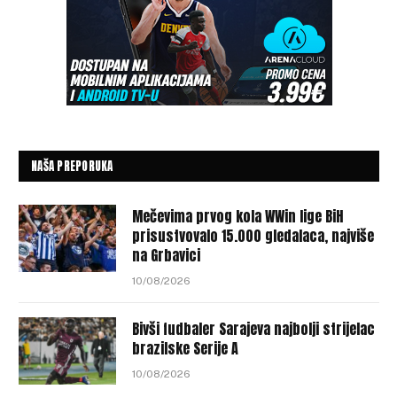
NAŠA PREPORUKA
Mečevima prvog kola WWin lige BiH
prisustvovalo 15.000 gledalaca, najviše
na Grbavici
10/08/2026
Bivši fudbaler Sarajeva najbolji strijelac
brazilske Serije A
10/08/2026