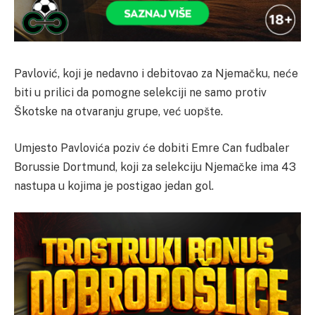
Pavlović, koji je nedavno i debitovao za Njemačku, neće
biti u prilici da pomogne selekciji ne samo protiv
Škotske na otvaranju grupe, već uopšte.
Umjesto Pavlovića poziv će dobiti Emre Can fudbaler
Borussie Dortmund, koji za selekciju Njemačke ima 43
nastupa u kojima je postigao jedan gol.