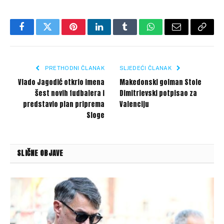
Facebook
Twitter
Pinterest
LinkedIn
Tumblr
WhatsApp
Email
Copy
Link
PRETHODNI ČLANAK
SLJEDEĆI ČLANAK
Vlado Jagodić otkrio imena
Makedonski golman Stole
šest novih fudbalera i
Dimitrievski potpisao za
predstavio plan priprema
Valenciju
Sloge
SLIČNE OBJAVE