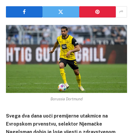
Borussia Dortmund
Svega dva dana uoči premijerne utakmice na
Evropskom prvenstvu, selektor Njemačke
Nagelsman dobio je loše vijesti o zdravstvenom