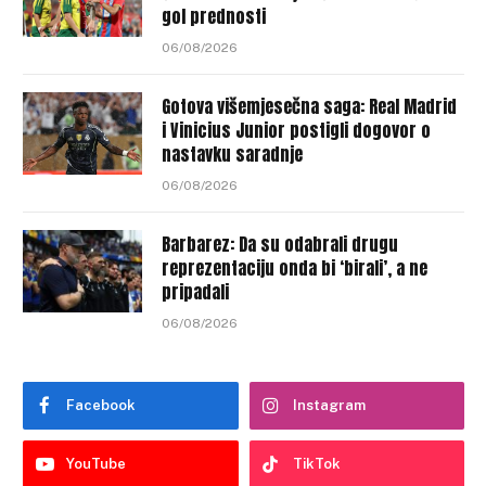
gol prednosti
06/08/2026
Gotova višemjesečna saga: Real Madrid
i Vinicius Junior postigli dogovor o
nastavku saradnje
06/08/2026
Barbarez: Da su odabrali drugu
reprezentaciju onda bi ‘birali’, a ne
pripadali
06/08/2026
Facebook
Instagram
YouTube
TikTok