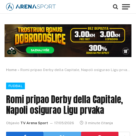
Home
»
Romi pripao Derby della Capitale, Napoli osigurao Ligu prvaka
FUDBAL
Romi pripao Derby della Capitale,
Napoli osigurao Ligu prvaka
Objavio
TV Arena Sport
17/05/2026
3 minute čitanja