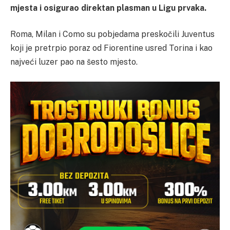
mjesta i osigurao direktan plasman u Ligu prvaka.
Roma, Milan i Como su pobjedama preskočili Juventus
koji je pretrpio poraz od Fiorentine usred Torina i kao
najveći luzer pao na šesto mjesto.