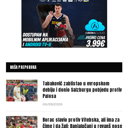
NAŠA PREPORUKA
Tabaković zablistao u evropskom
debiju i donio Salzburgu pobjedu protiv
Pafosa
06/08/2026
Borac slavio protiv Vitebska, ali ima za
čime i da žali: Banjalučani u revanš nose