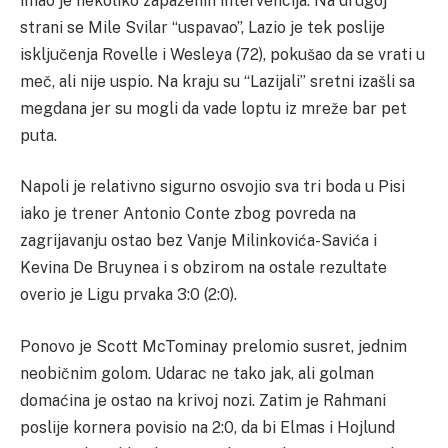
imao je nekoliko zapaženih intervencija. Na drugoj
strani se Mile Svilar “uspavao”, Lazio je tek poslije
isključenja Rovelle i Wesleya (72), pokušao da se vrati u
meč, ali nije uspio. Na kraju su “Lazijali” sretni izašli sa
megdana jer su mogli da vade loptu iz mreže bar pet
puta.
Napoli je relativno sigurno osvojio sva tri boda u Pisi
iako je trener Antonio Conte zbog povreda na
zagrijavanju ostao bez Vanje Milinkovića-Savića i
Kevina De Bruynea i s obzirom na ostale rezultate
overio je Ligu prvaka 3:0 (2:0).
Ponovo je Scott McTominay prelomio susret, jednim
neobičnim golom. Udarac ne tako jak, ali golman
domaćina je ostao na krivoj nozi. Zatim je Rahmani
poslije kornera povisio na 2:0, da bi Elmas i Hojlund