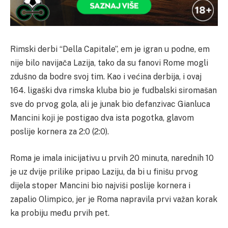
Rimski derbi “Della Capitale”, em je igran u podne, em
nije bilo navijača Lazija, tako da su fanovi Rome mogli
zdušno da bodre svoj tim. Kao i većina derbija, i ovaj
164. ligaški dva rimska kluba bio je fudbalski siromašan
sve do prvog gola, ali je junak bio defanzivac Gianluca
Mancini koji je postigao dva ista pogotka, glavom
poslije kornera za 2:0 (2:0).
Roma je imala inicijativu u prvih 20 minuta, narednih 10
je uz dvije prilike pripao Laziju, da bi u finišu prvog
dijela stoper Mancini bio najviši poslije kornera i
zapalio Olimpico, jer je Roma napravila prvi važan korak
ka probiju među prvih pet.