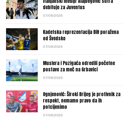
Italijanski mediji: Alajbegović sutra
debituje za Juventus
07/08/2026
Kadetska reprezentacija BiH poražena
od Švedske
07/08/2026
Muslera i Puzigaća odredili početne
postave za meč na Grbavici
07/08/2026
Ognjenović: Široki Brijeg je protivnik za
respekt, nemamo pravo da ih
potcijenimo
07/08/2026