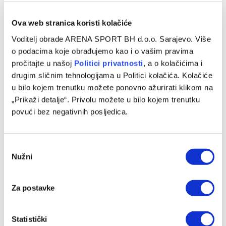
Ova web stranica koristi kolačiće
Standings provided by
Sofascore
Voditelj obrade ARENA SPORT BH d.o.o. Sarajevo. Više
o podacima koje obrađujemo kao i o vašim pravima
pročitajte u našoj
Politici privatnosti
, a o kolačićima i
drugim sličnim tehnologijama u Politici kolačića. Kolačiće
u bilo kojem trenutku možete ponovno ažurirati klikom na
„Prikaži detalje“. Privolu možete u bilo kojem trenutku
Manchester United
Nottingham Forest
povući bez negativnih posljedica.
Consent
Facebook
Twitter
Pinterest
LinkedIn
Tumblr
WhatsApp
Email
Copy
Nužni
Selection
Link
PRETHODNI ČLANAK
SLJEDEĆI ČLANAK
Za postavke
Romi pripao Derby della
Xabi Alonso potvrdio da ima
Capitale, Napoli osigurao
novi posao: Neizmjerno sam
Statistički
Ligu prvaka
ponosan