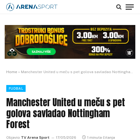
Home
»
Manchester United u meču s pet golova savladao Nottingham Forest
FUDBAL
Manchester United u meču s pet
golova savladao Nottingham
Forest
Objavio
TV Arena Sport
17/05/2026
1 minuta čitanja