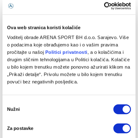
Italijanski mediji: Alajbegović sutra debituje za Juventus
07/08/2026
Ova web stranica koristi kolačiće
Voditelj obrade ARENA SPORT BH d.o.o. Sarajevo. Više
o podacima koje obrađujemo kao i o vašim pravima
pročitajte u našoj
Politici privatnosti
, a o kolačićima i
drugim sličnim tehnologijama u Politici kolačića. Kolačiće
u bilo kojem trenutku možete ponovno ažurirati klikom na
„Prikaži detalje“. Privolu možete u bilo kojem trenutku
povući bez negativnih posljedica.
Consent
Baždar zvanično predstavljen u novom klubu, zadužio je
Nužni
Selection
‘devetku’
07/08/2026
Za postavke