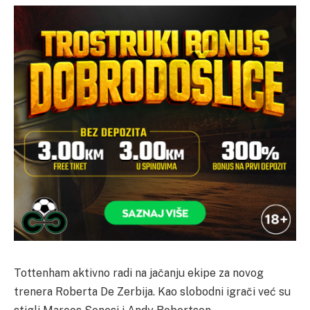
Tottenham aktivno radi na jačanju ekipe za novog
trenera Roberta De Zerbija. Kao slobodni igrači već su