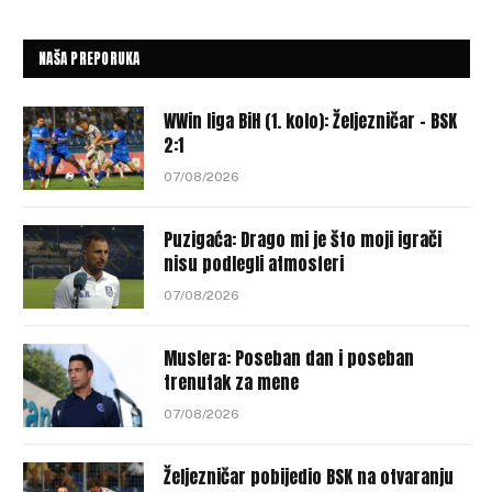
NAŠA PREPORUKA
WWin liga BiH (1. kolo): Željezničar – BSK
2:1
07/08/2026
Puzigaća: Drago mi je što moji igrači
nisu podlegli atmosferi
07/08/2026
Muslera: Poseban dan i poseban
trenutak za mene
07/08/2026
Željezničar pobijedio BSK na otvaranju