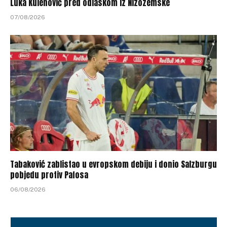
Luka Kulenović pred odlaskom iz Nizozemske
07/08/2026
Tabaković zablistao u evropskom debiju i donio Salzburgu
pobjedu protiv Pafosa
06/08/2026