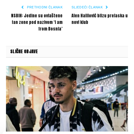
PRETHODNI ČLANAK
SLJEDEĆI ČLANAK
NSBiH: Jedine su ovlaštene
Alen Halilović blizu prelaska u
fan zone pod nazivom ‘I am
novi klub
from Bosnia’
SLIČNE OBJAVE