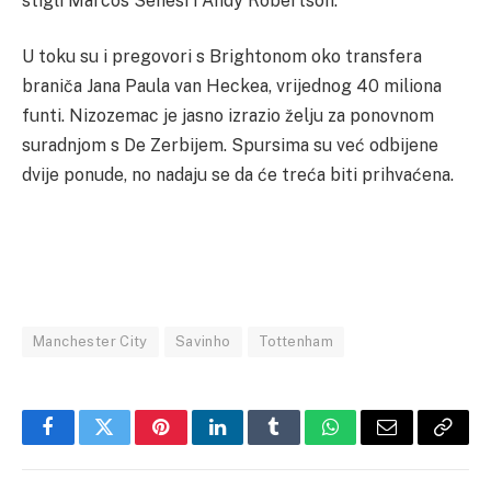
stigli Marcos Senesi i Andy Robertson.
U toku su i pregovori s Brightonom oko transfera
braniča Jana Paula van Heckea, vrijednog 40 miliona
funti. Nizozemac je jasno izrazio želju za ponovnom
suradnjom s De Zerbijem. Spursima su već odbijene
dvije ponude, no nadaju se da će treća biti prihvaćena.
Manchester City
Savinho
Tottenham
Facebook
Twitter
Pinterest
LinkedIn
Tumblr
WhatsApp
Email
Copy
Link