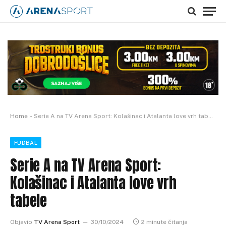
Home
»
Serie A na TV Arena Sport: Kolašinac i Atalanta love vrh tabele
FUDBAL
Serie A na TV Arena Sport:
Kolašinac i Atalanta love vrh
tabele
Objavio
TV Arena Sport
30/10/2024
2 minute čitanja