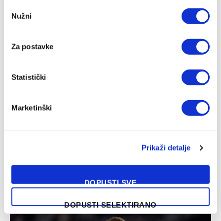
Consent
Atalanta
Empoli
Inter
Juventus
Monza
Nužni
Selection
Parma
Sead Kolašinac
Za postavke
Facebook
Twitter
Pinterest
LinkedIn
Tumblr
WhatsApp
Email
Copy
Statistički
Link
PRETHODNI ČLANAK
SLJEDEĆI ČLANAK
Marketinški
Posušje s privremenim
Hodžić: Igračice su se trudile
rješenjem na klupi za
da ispoštuju svaki segment
naredne utakmice Kupa i
dogovorene taktike
Prikaži detalje
prvenstva
DOPUSTI SVE
SLIČNE OBJAVE
DOPUSTI SELEKTIRANO