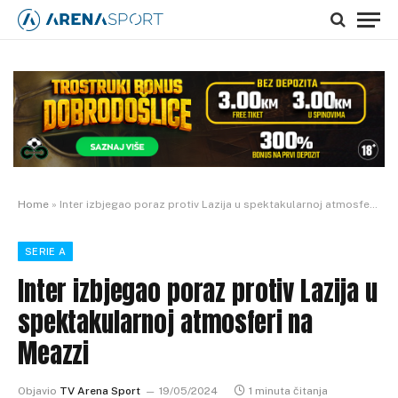
Home
»
Inter izbjegao poraz protiv Lazija u spektakularnoj atmosferi na Meazzi
SERIE A
Inter izbjegao poraz protiv Lazija u
spektakularnoj atmosferi na
Meazzi
Objavio
TV Arena Sport
19/05/2024
1 minuta čitanja