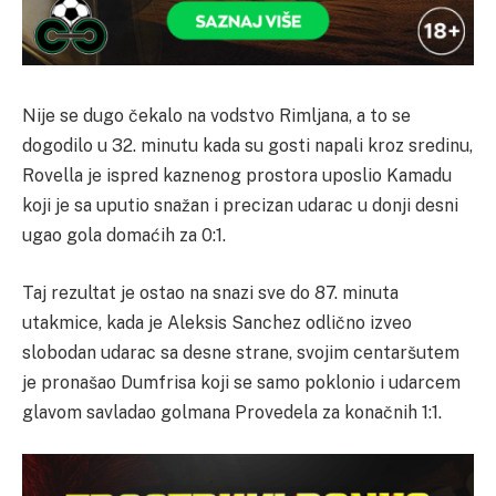
Nije se dugo čekalo na vodstvo Rimljana, a to se
dogodilo u 32. minutu kada su gosti napali kroz sredinu,
Rovella je ispred kaznenog prostora uposlio Kamadu
koji je sa uputio snažan i precizan udarac u donji desni
ugao gola domaćih za 0:1.
Taj rezultat je ostao na snazi sve do 87. minuta
utakmice, kada je Aleksis Sanchez odlično izveo
slobodan udarac sa desne strane, svojim centaršutem
je pronašao Dumfrisa koji se samo poklonio i udarcem
glavom savladao golmana Provedela za konačnih 1:1.