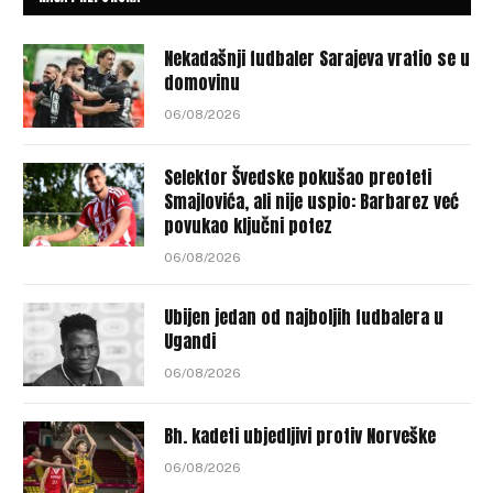
Nekadašnji fudbaler Sarajeva vratio se u
domovinu
06/08/2026
Selektor Švedske pokušao preoteti
Smajlovića, ali nije uspio: Barbarez već
povukao ključni potez
06/08/2026
Ubijen jedan od najboljih fudbalera u
Ugandi
06/08/2026
Bh. kadeti ubjedljivi protiv Norveške
06/08/2026