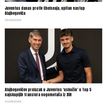
Juventus danas protiv Chelseaja, upitan nastup
Alajbegovića
05/08/2026
Alajbegovićev prelazak u Juventus ‘uskočio’ u Top 5
najskupljih transfera nogometaša iz BiH
03/08/2026