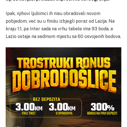
Ipak, njihovi ljubimci ih nisu obradovali novom
pobjedom, već su u finišu izbjegli poraz od Lazija. Na
kraju 1:1, pa Inter sada na vrhu tabele ima 93 boda, a
Lazio ostaje na sedmom mjestu sa 60 osvojenih bodova.