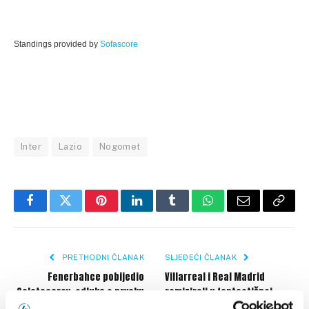
Standings provided by
Sofascore
Inter
Lazio
Nogomet
Facebook
Twitter
Pinterest
LinkedIn
Tumblr
WhatsApp
Email
Copy
Link
PRETHODNI ČLANAK
SLJEDEĆI ČLANAK
Fenerbahce pobijedio
Villarreal i Real Madrid
Galatasaray, odluka o prvaku
remizirali u fantastičnoj
u posljednjem kolu
utamici na De la Ceramici