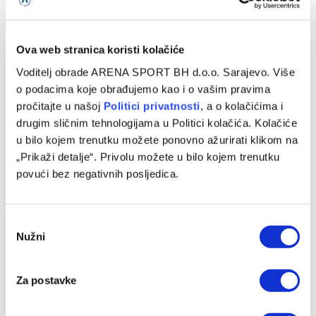
Ova web stranica koristi kolačiće
SLIČNE OBJAVE
Voditelj obrade ARENA SPORT BH d.o.o. Sarajevo. Više
o podacima koje obrađujemo kao i o vašim pravima
pročitajte u našoj
Politici privatnosti
, a o kolačićima i
drugim sličnim tehnologijama u Politici kolačića. Kolačiće
u bilo kojem trenutku možete ponovno ažurirati klikom na
„Prikaži detalje“. Privolu možete u bilo kojem trenutku
povući bez negativnih posljedica.
Consent
Nužni
Selection
Pjanić: Svaka čast Juventusu, Alajbegović je imao i
izdašnijih ponuda
Za postavke
06/08/2026